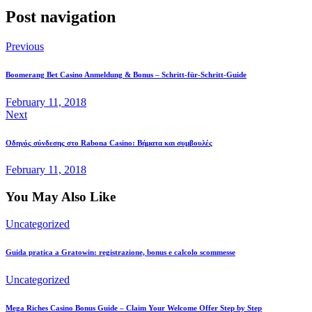
Post navigation
Previous
Boomerang Bet Casino Anmeldung & Bonus – Schritt-für-Schritt-Guide
February 11, 2018
Next
Οδηγός σύνδεσης στο Rabona Casino: Βήματα και συμβουλές
February 11, 2018
You May Also Like
Uncategorized
Guida pratica a Gratowin: registrazione, bonus e calcolo scommesse
Uncategorized
Mega Riches Casino Bonus Guide – Claim Your Welcome Offer Step by Step