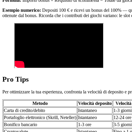
Formula:
Importo bonus × Requisito di scommessa = Totale da gioca
Esempio numerico:
Depositi 100 € e ricevi un bonus del 100% — qui
ottenute dal bonus. Ricorda che i contributi dei giochi variano: le slo
Pro Tips
Per ottimizzare la tua esperienza, confronta la velocità di deposito e pr
Metodo
Velocità deposito
Velocità
Carta di credito/debito
Istantaneo
1-3 giorni
Portafoglio elettronico (Skrill, Neteller)
Istantaneo
12-24 ore
Bonifico bancario
1-3 ore
3-5 giorni
Cryptovalute
Istantaneo
Fino a 1 