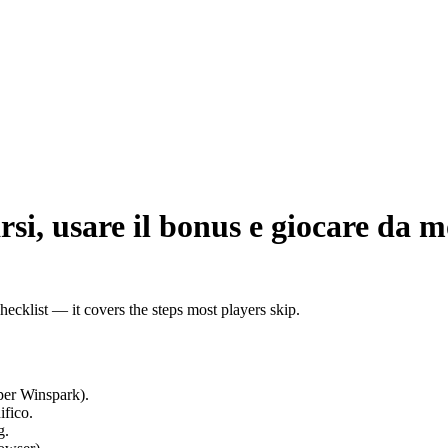
si, usare il bonus e giocare da m
checklist — it covers the steps most players skip.
 per Winspark).
ifico.
g.