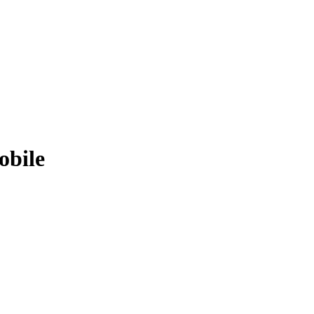
obile