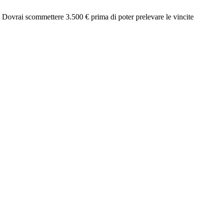
Dovrai scommettere 3.500 € prima di poter prelevare le vincite