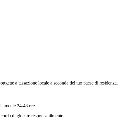
soggette a tassazione locale a seconda del tuo paese di residenza.
litamente 24-48 ore.
ricorda di giocare responsabilmente.