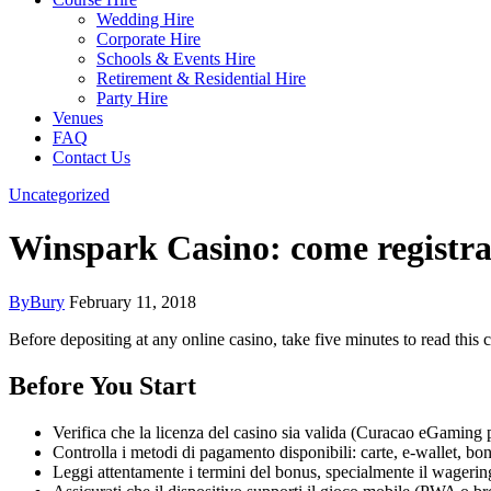
Wedding Hire
Corporate Hire
Schools & Events Hire
Retirement & Residential Hire
Party Hire
Venues
FAQ
Contact Us
Uncategorized
Winspark Casino: come registrar
By
Bury
February 11, 2018
Before depositing at any online casino, take five minutes to read this 
Before You Start
Verifica che la licenza del casino sia valida (Curacao eGaming
Controlla i metodi di pagamento disponibili: carte, e-wallet, bon
Leggi attentamente i termini del bonus, specialmente il wagerin