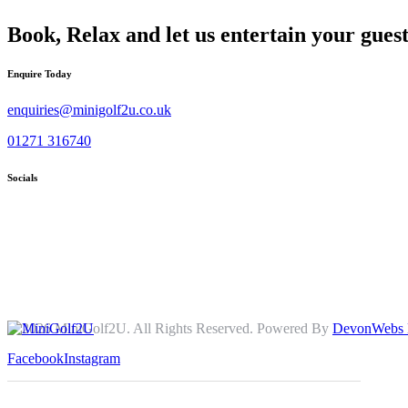
Book, Relax and let us entertain your guest
Enquire Today
enquiries@minigolf2u.co.uk
01271 316740
Socials
© 2026 MiniGolf2U. All Rights Reserved. Powered By
DevonWebs 
Facebook
Instagram