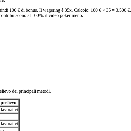
re.
ndi 100 € di bonus. Il wagering è 35x. Calcolo: 100 € × 35 = 3.500 €. 
t contribuiscono al 100%, il video poker meno.
elievo dei principali metodi.
 prelievo
 lavorativi
 lavorativi
ora