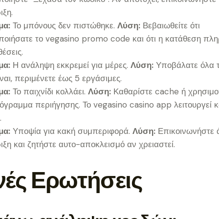
ιξη.
μα:
Το μπόνους δεν πιστώθηκε.
Λύση:
Βεβαιωθείτε ότι
ποιήσατε το vegasino promo code και ότι η κατάθεση πληρ
έσεις.
μα:
Η ανάληψη εκκρεμεί για μέρες.
Λύση:
Υποβάλατε όλα 
ναι, περιμένετε έως 5 εργάσιμες.
μα:
Το παιχνίδι κολλάει.
Λύση:
Καθαρίστε cache ή χρησιμο
όγραμμα περιήγησης. Το vegasino casino app λειτουργεί 
.
μα:
Υποψία για κακή συμπεριφορά.
Λύση:
Επικοινωνήστε 
ξη και ζητήστε αυτο-αποκλεισμό αν χρειαστεί.
νές Ερωτήσεις