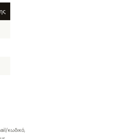
ης
il/κωδικό,
 με