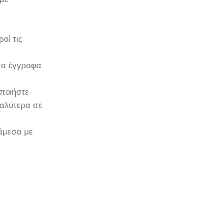
οί τις
τα έγγραφα
ποιήστε
καλύτερα σε
άμεσα με