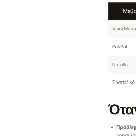
Μέθ
Visa/Mast
PayPal
Neteller
Τραπεζικό
Όταν
Πρόβλη
χρησιμοπ