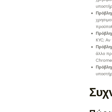
υποστήρ
Πρόβλη
χρησιμο
προϋποθ
Πρόβλη
KYC; Αν 
Πρόβλη
άλλο πρ
Chrome
Πρόβλη
υποστήρι
Συχ