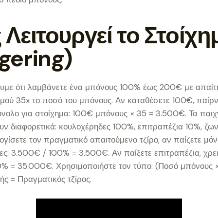
Λειτουργεί το Στοίχη
gering)
υμε ότι λαμβάνετε ένα μπόνους 100% έως 200€ με απαίτ
σμού 35x το ποσό του μπόνους. Αν καταθέσετε 100€, παίρ
νολο για στοίχημα: 100€ μπόνους × 35 = 3.500€. Τα παιχ
υν διαφορετικά: κουλοχέρηδες 100%, επιτραπέζια 10%, ζω
ογίσετε τον πραγματικό απαιτούμενο τζίρο, αν παίζετε μόν
ς: 3.500€ / 100% = 3.500€. Αν παίξετε επιτραπέζια, χρε
0% = 35.000€. Χρησιμοποιήστε τον τύπο: (Ποσό μπόνους 
ής = Πραγματικός τζίρος.