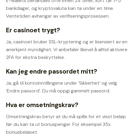
E-wallets behandles ofte innen 24 timer, kort tar 1–5
bankdager, og kryptovaluta kan ta under en time.
Ventetiden avhenger av verifiseringsprosessen.
Er casinoet trygt?
Ja, casinoet bruker SSL-kryptering og er lisensiert av en
anerkjent myndighet. Vi anbefaler likevel å alltid aktivere
2FA for ekstra beskyttelse.
Kan jeg endre passordet mitt?
Ja, gå til kontoinntillingene under ‘Sikkerhet’ og velg
‘Endre passord’. Du må oppgi gammelt passord.
Hva er omsetningskrav?
Omsetningskrav betyr at du må spille for et visst beløp
før du kan ta ut bonuspenger. For eksempel 35x
bonusbeløpet.