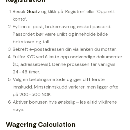
Besøk
Goatz
og klikk på ‘Registrer’ eller ‘Opprett
konto’.
Fyll inn e-post, brukernavn og ønsket passord.
Passordet bør være unikt og inneholde både
bokstaver og tall.
Bekreft e-postadressen din via lenken du mottar.
Fullfør KYC ved å laste opp nødvendige dokumenter
(ID, adressebevis). Denne prosessen tar vanligvis
24–48 timer.
Velg en betalingsmetode og gjør ditt første
innskudd. Minsteinnskudd varierer, men ligger ofte
på 200–500 NOK.
Aktiver bonusen hvis ønskelig – les alltid vilkårene
nøye.
Wagering Calculation