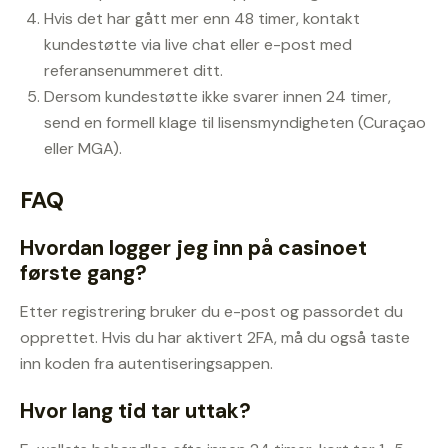
Hvis det har gått mer enn 48 timer, kontakt
kundestøtte via live chat eller e-post med
referansenummeret ditt.
Dersom kundestøtte ikke svarer innen 24 timer,
send en formell klage til lisensmyndigheten (Curaçao
eller MGA).
FAQ
Hvordan logger jeg inn på casinoet
første gang?
Etter registrering bruker du e-post og passordet du
opprettet. Hvis du har aktivert 2FA, må du også taste
inn koden fra autentiseringsappen.
Hvor lang tid tar uttak?