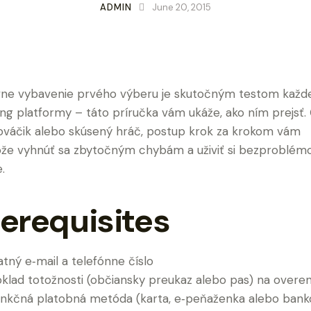
ADMIN
June 20, 2015
ne vybavenie prvého výberu je skutočným testom každe
ng platformy – táto príručka vám ukáže, ako ním prejsť. 
ováčik alebo skúsený hráč, postup krok za krokom vám
e vyhnúť sa zbytočným chybám a uživiť si bezproblém
.
erequisites
atný e‑mail a telefónne číslo
klad totožnosti (občiansky preukaz alebo pas) na overen
nkčná platobná metóda (karta, e‑peňaženka alebo bank