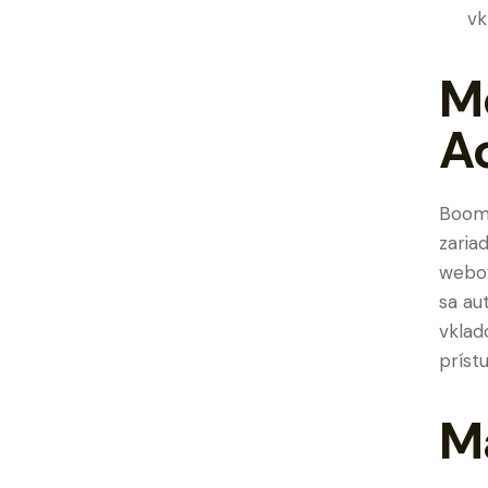
vk
M
A
Boome
zaria
webov
sa au
vklad
príst
M