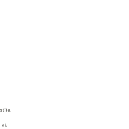
stíte,
. Ak