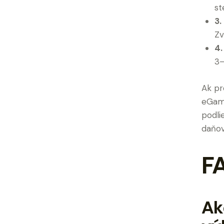
st
3.
Zv
4.
3–
Ak pr
eGami
podli
daňo
F
Ak