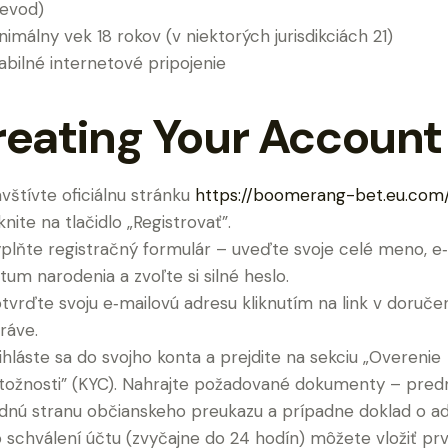
evod)
nimálny vek 18 rokov (v niektorých jurisdikciách 21)
abilné internetové pripojenie
reating Your Account
vštívte oficiálnu stránku
https://boomerang-bet.eu.com
iknite na tlačidlo „Registrovať”.
plňte registračný formulár – uveďte svoje celé meno, e‑
tum narodenia a zvoľte si silné heslo.
tvrďte svoju e‑mailovú adresu kliknutím na link v doruče
ráve.
ihláste sa do svojho konta a prejdite na sekciu „Overenie
tožnosti” (KYC). Nahrajte požadované dokumenty – pred
dnú stranu občianskeho preukazu a prípadne doklad o ad
 schválení účtu (zvyčajne do 24 hodín) môžete vložiť pr