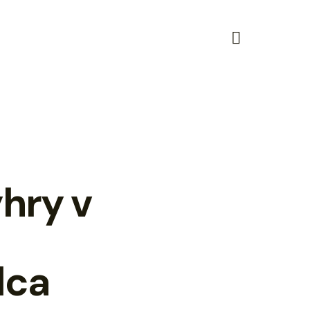
hry v
–
dca