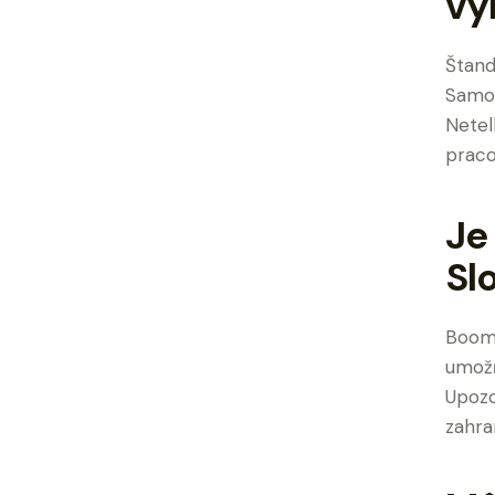
vý
Štand
Samot
Netel
praco
Je
Sl
Boome
umožň
Upozo
zahra