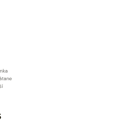
ánka
rátane
ší
s