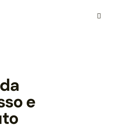
ida
sso e
uto