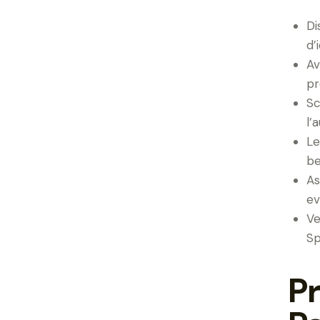
Di
d’
Av
pr
Sc
l’
Le
be
As
ev
Ve
Sp
P