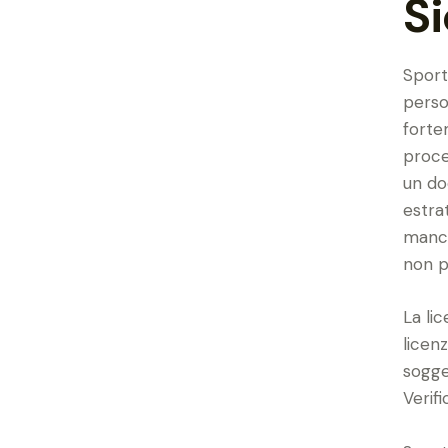
S
Sport
person
forte
proce
un do
estra
manca
non p
La li
licen
sogge
Verif