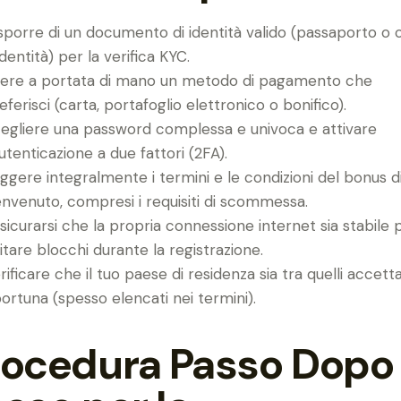
sporre di un documento di identità valido (passaporto o 
identità) per la verifica KYC.
ere a portata di mano un metodo di pagamento che
eferisci (carta, portafoglio elettronico o bonifico).
egliere una password complessa e univoca e attivare
autenticazione a due fattori (2FA).
ggere integralmente i termini e le condizioni del bonus d
nvenuto, compresi i requisiti di scommessa.
sicurarsi che la propria connessione internet sia stabile 
itare blocchi durante la registrazione.
rificare che il tuo paese di residenza sia tra quelli accetta
ortuna (spesso elencati nei termini).
rocedura Passo Dopo