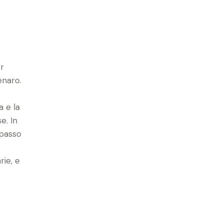
er
enaro.
 e la
e. In
 passo
rie, e