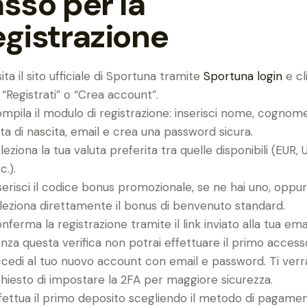
sso per la
gistrazione
sita il sito ufficiale di Sportuna tramite
Sportuna login
e cl
 “Registrati” o “Crea account”.
mpila il modulo di registrazione: inserisci nome, cognome
ta di nascita, email e crea una password sicura.
leziona la tua valuta preferita tra quelle disponibili (EUR, 
c.).
serisci il codice bonus promozionale, se ne hai uno, oppu
leziona direttamente il bonus di benvenuto standard.
nferma la registrazione tramite il link inviato alla tua emai
nza questa verifica non potrai effettuare il primo access
cedi al tuo nuovo account con email e password. Ti verr
chiesto di impostare la 2FA per maggiore sicurezza.
fettua il primo deposito scegliendo il metodo di pagame