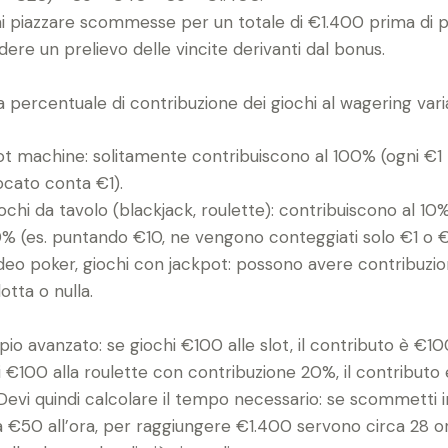
i piazzare scommesse per un totale di €1.400 prima di 
edere un prelievo delle vincite derivanti dal bonus.
la percentuale di contribuzione dei giochi al wagering vari
ot machine: solitamente contribuiscono al 100% (ogni €1
ocato conta €1).
ochi da tavolo (blackjack, roulette): contribuiscono al 10
% (es. puntando €10, ne vengono conteggiati solo €1 o €
deo poker, giochi con jackpot: possono avere contribuzi
dotta o nulla.
io avanzato: se giochi €100 alle slot, il contributo è €10
i €100 alla roulette con contribuzione 20%, il contributo 
Devi quindi calcolare il tempo necessario: se scommetti i
 €50 all’ora, per raggiungere €1.400 servono circa 28 or