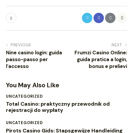
PREVIOUS
NEXT
Nine casino login: guida
Frumzi Casino Online:
passo-passo per
guida pratica a login,
l’accesso
bonus e prelievi
You May Also Like
UNCATEGORIZED
Total Casino: praktyczny przewodnik od
rejestracji do wypłaty
UNCATEGORIZED
Pirots Casino Gids: Stapsgewijze Handleiding