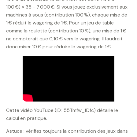
100 €) × 35 = 7 000 €. Si vous jouez exclusivement aux
machines à sous (contribution 100 %), chaque mise de
1 € réduit le wagering de 1 €. Pour un jeu de table
comme la roulette (contribution 10 %), une mise de 1 €
ne compterait que 0,10 € vers le wagering. Il faudrait
donc miser 10 € pour réduire le wagering de 1 €.
Cette vidéo YouTube (ID : 55Tmfw_fDfc) détaille le
calcul en pratique.
Astuce : vérifiez toujours la contribution des jeux dans