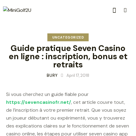
UNCATEGORIZED
Guide pratique Seven Casino
en ligne : inscription, bonus et
retraits
BURY
April 17, 2018
Si vous cherchez un guide fiable pour
https://sevencasinofr.net/
, cet article couvre tout,
de l’inscription à votre premier retrait. Que vous soyez
un joueur débutant ou expérimenté, vous y trouverez
des explications claires sur le fonctionnement de seven
casino online, les étapes pour utiliser seven casino app