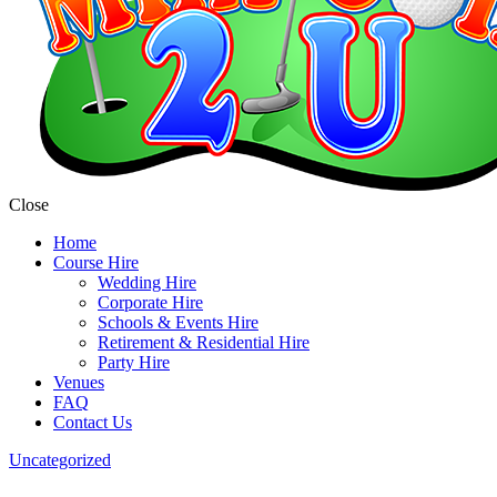
Close
Home
Course Hire
Wedding Hire
Corporate Hire
Schools & Events Hire
Retirement & Residential Hire
Party Hire
Venues
FAQ
Contact Us
Uncategorized