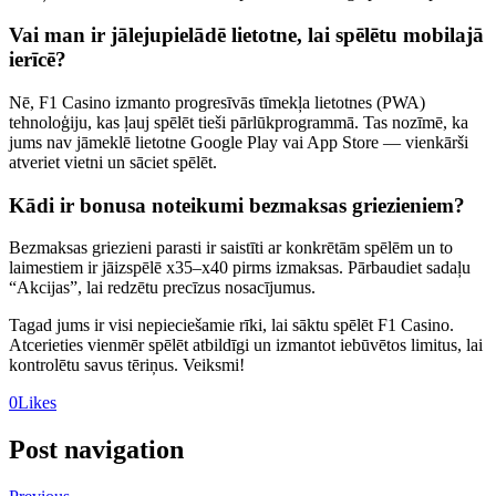
Vai man ir jālejupielādē lietotne, lai spēlētu mobilajā
ierīcē?
Nē, F1 Casino izmanto progresīvās tīmekļa lietotnes (PWA)
tehnoloģiju, kas ļauj spēlēt tieši pārlūkprogrammā. Tas nozīmē, ka
jums nav jāmeklē lietotne Google Play vai App Store — vienkārši
atveriet vietni un sāciet spēlēt.
Kādi ir bonusa noteikumi bezmaksas griezieniem?
Bezmaksas griezieni parasti ir saistīti ar konkrētām spēlēm un to
laimestiem ir jāizspēlē x35–x40 pirms izmaksas. Pārbaudiet sadaļu
“Akcijas”, lai redzētu precīzus nosacījumus.
Tagad jums ir visi nepieciešamie rīki, lai sāktu spēlēt F1 Casino.
Atcerieties vienmēr spēlēt atbildīgi un izmantot iebūvētos limitus, lai
kontrolētu savus tēriņus. Veiksmi!
0
Likes
Post navigation