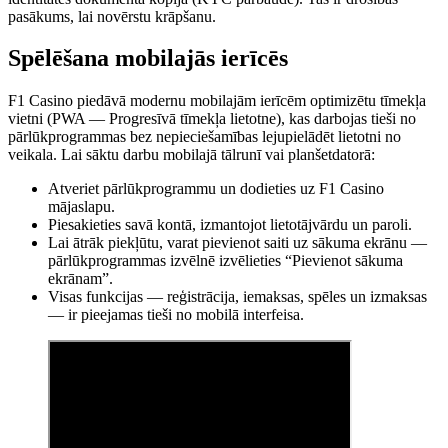
pasākums, lai novērstu krāpšanu.
Spēlēšana mobilajās ierīcēs
F1 Casino piedāvā modernu mobilajām ierīcēm optimizētu tīmekļa
vietni (PWA — Progresīvā tīmekļa lietotne), kas darbojas tieši no
pārlūkprogrammas bez nepieciešamības lejupielādēt lietotni no
veikala. Lai sāktu darbu mobilajā tālrunī vai planšetdatorā:
Atveriet pārlūkprogrammu un dodieties uz F1 Casino
mājaslapu.
Piesakieties savā kontā, izmantojot lietotājvārdu un paroli.
Lai ātrāk piekļūtu, varat pievienot saiti uz sākuma ekrānu —
pārlūkprogrammas izvēlnē izvēlieties “Pievienot sākuma
ekrānam”.
Visas funkcijas — reģistrācija, iemaksas, spēles un izmaksas
— ir pieejamas tieši no mobilā interfeisa.