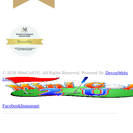
© 2026 MiniGolf2U. All Rights Reserved. Powered By
DevonWebs
Design & Hosting
Facebook
Instagram