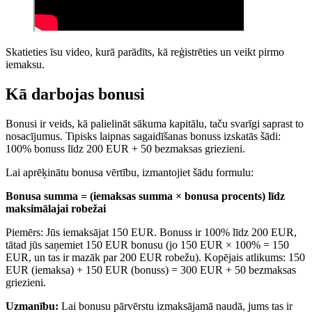
Skatieties īsu video, kurā parādīts, kā reģistrēties un veikt pirmo
iemaksu.
Kā darbojas bonusi
Bonusi ir veids, kā palielināt sākuma kapitālu, taču svarīgi saprast to
nosacījumus. Tipisks laipnas sagaidīšanas bonuss izskatās šādi:
100% bonuss līdz 200 EUR + 50 bezmaksas griezieni.
Lai aprēķinātu bonusa vērtību, izmantojiet šādu formulu:
Bonusa summa = (iemaksas summa × bonusa procents) līdz
maksimālajai robežai
Piemērs: Jūs iemaksājat 150 EUR. Bonuss ir 100% līdz 200 EUR,
tātad jūs saņemiet 150 EUR bonusu (jo 150 EUR × 100% = 150
EUR, un tas ir mazāk par 200 EUR robežu). Kopējais atlikums: 150
EUR (iemaksa) + 150 EUR (bonuss) = 300 EUR + 50 bezmaksas
griezieni.
Uzmanību:
Lai bonusu pārvērstu izmaksājamā naudā, jums tas ir