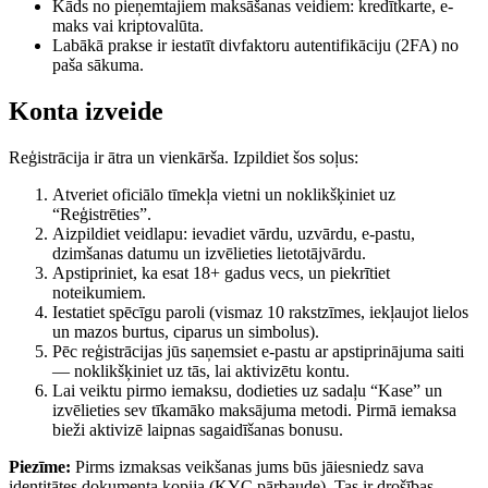
Kāds no pieņemtajiem maksāšanas veidiem: kredītkarte, e-
maks vai kriptovalūta.
Labākā prakse ir iestatīt divfaktoru autentifikāciju (2FA) no
paša sākuma.
Konta izveide
Reģistrācija ir ātra un vienkārša. Izpildiet šos soļus:
Atveriet oficiālo tīmekļa vietni un noklikšķiniet uz
“Reģistrēties”.
Aizpildiet veidlapu: ievadiet vārdu, uzvārdu, e-pastu,
dzimšanas datumu un izvēlieties lietotājvārdu.
Apstipriniet, ka esat 18+ gadus vecs, un piekrītiet
noteikumiem.
Iestatiet spēcīgu paroli (vismaz 10 rakstzīmes, iekļaujot lielos
un mazos burtus, ciparus un simbolus).
Pēc reģistrācijas jūs saņemsiet e-pastu ar apstiprinājuma saiti
— noklikšķiniet uz tās, lai aktivizētu kontu.
Lai veiktu pirmo iemaksu, dodieties uz sadaļu “Kase” un
izvēlieties sev tīkamāko maksājuma metodi. Pirmā iemaksa
bieži aktivizē laipnas sagaidīšanas bonusu.
Piezīme:
Pirms izmaksas veikšanas jums būs jāiesniedz sava
identitātes dokumenta kopija (KYC pārbaude). Tas ir drošības