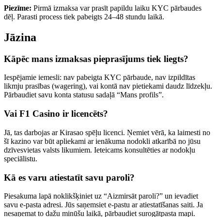
Piezīme:
Pirmā izmaksa var prasīt papildu laiku KYC pārbaudes
dēļ. Parasti process tiek pabeigts 24–48 stundu laikā.
Jāzina
Kāpēc mans izmaksas pieprasījums tiek liegts?
Iespējamie iemesli: nav pabeigta KYC pārbaude, nav izpildītas
likmju prasības (wagering), vai kontā nav pietiekami daudz līdzekļu.
Pārbaudiet savu konta statusu sadaļā “Mans profils”.
Vai F1 Casino ir licencēts?
Jā, tas darbojas ar Kirasao spēļu licenci. Ņemiet vērā, ka laimesti no
šī kazino var būt apliekami ar ienākuma nodokli atkarībā no jūsu
dzīvesvietas valsts likumiem. Ieteicams konsultēties ar nodokļu
speciālistu.
Kā es varu atiestatīt savu paroli?
Piesakuma lapā noklikšķiniet uz “Aizmirsāt paroli?” un ievadiet
savu e-pasta adresi. Jūs saņemsiet e-pastu ar atiestatīšanas saiti. Ja
nesaņemat to dažu minūšu laikā, pārbaudiet surogātpasta mapi.