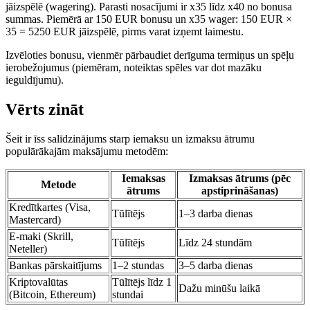
jāizspēlē (wagering). Parasti nosacījumi ir x35 līdz x40 no bonusa
summas. Piemērā ar 150 EUR bonusu un x35 wager: 150 EUR ×
35 = 5250 EUR jāizspēlē, pirms varat izņemt laimestu.
Izvēloties bonusu, vienmēr pārbaudiet derīguma termiņus un spēļu
ierobežojumus (piemēram, noteiktas spēles var dot mazāku
ieguldījumu).
Vērts zināt
Šeit ir īss salīdzinājums starp iemaksu un izmaksu ātrumu
populārākajām maksājumu metodēm:
Iemaksas
Izmaksas ātrums (pēc
Metode
ātrums
apstiprināšanas)
Kredītkartes (Visa,
Tūlītējs
1–3 darba dienas
Mastercard)
E-maki (Skrill,
Tūlītējs
Līdz 24 stundām
Neteller)
Bankas pārskaitījums
1–2 stundas
3–5 darba dienas
Kriptovalūtas
Tūlītējs līdz 1
Dažu minūšu laikā
(Bitcoin, Ethereum)
stundai