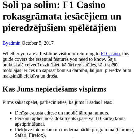
Soli pa solim: F1 Casino
rokasgrāmata iesācējiem un
pieredzējušiem spēlētājiem
By
admin
October 5, 2017
Whether you are a first-time visitor or returning to
F1Casino
, this
guide covers the essential features you need to know. Šajā
praktiskajā ceļvedī uzzināsiet, kā ātri reģistrēties, sākt spēlēt
mobilajās ierīcēs un saprast bonusu darbību, lai jūsu pieredze būtu
maksimāli efektīva un droša.
Kas Jums nepieciešams vispirms
Pirms sākat spēlēt, pārliecinieties, ka jums ir šādas lietas:
Derīga e-pasta adrese un mobilā tālruņa numurs.
Personu apliecinošs dokuments (pase vai ID karte) konta
apstiprināšanai.
Piekļuve internetam un moderna pārlūkprogramma (Chrome,
Safari, Firefox).