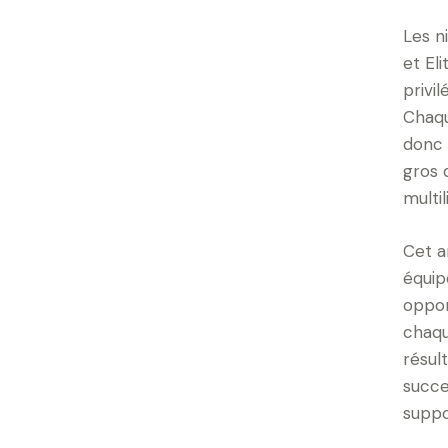
Les n
et El
privi
Chaqu
donc 
gros 
multil
Cet ar
équip
oppor
chaqu
résul
succe
suppo