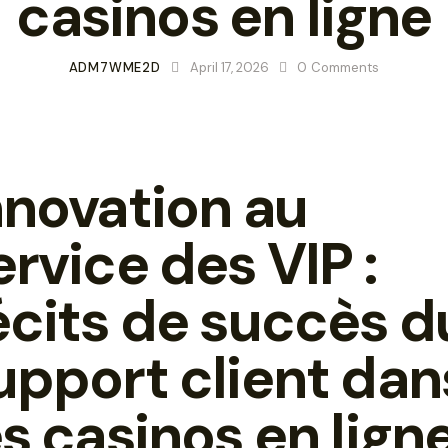
casinos en ligne
ADM7WME2D
April 17, 2026
0
Comments
nnovation au
ervice des VIP :
écits de succès d
upport client dan
es casinos en lign