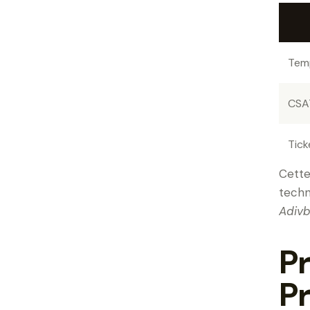
Tem
CSA
Tick
Cette
techn
Adivb
P
Pr