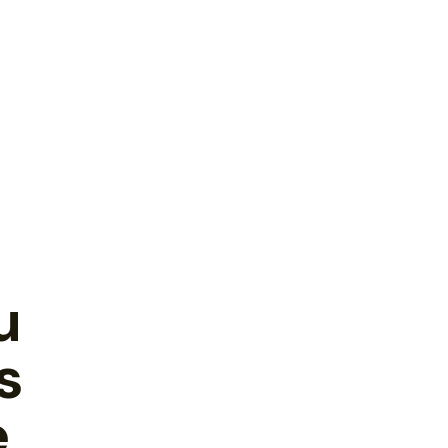
u
s
e