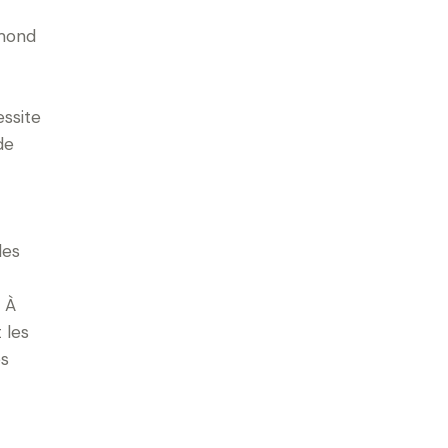
amond
essite
de
les
. À
 les
es