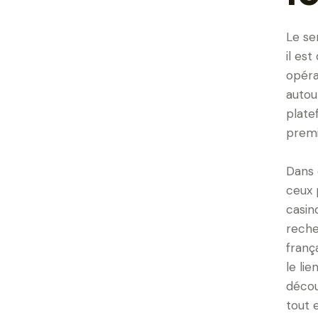
Le se
il es
opéra
autou
plate
premi
Dans 
ceux 
casin
reche
franç
le li
décou
tout 