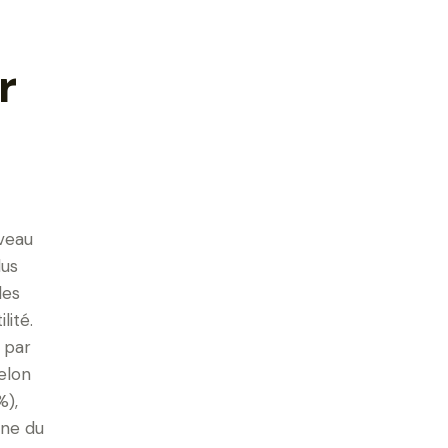
r
veau
lus
des
lité.
 par
selon
%),
nne du