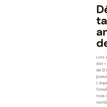
D
ta
an
d
Lors 
slot 
de 12
joueu
L’équ
l’inte
trois
nombr