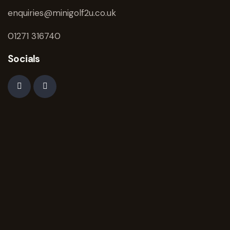
enquiries@minigolf2u.co.uk
01271 316740
Socials