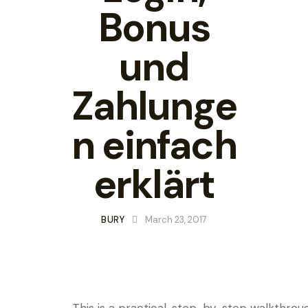
Bonus
und
Zahlunge
n einfach
erklärt
BURY
March 23, 2017
This is a practical, step-by-step walkthrough