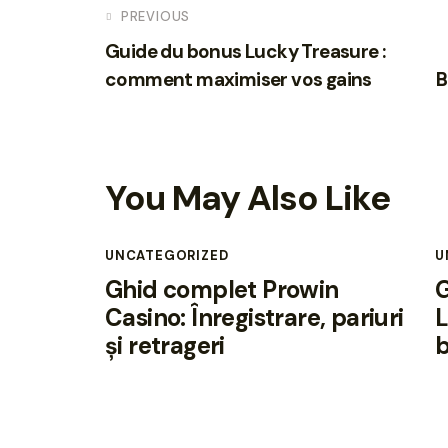
PREVIOUS
Guide du bonus Lucky Treasure :
comment maximiser vos gains
B
You May Also Like
UNCATEGORIZED
U
Ghid complet Prowin
G
Casino: Înregistrare, pariuri
L
și retrageri
b