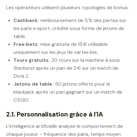
Les opérateurs utilisent plusieurs typologies de bonus :
Cashback
: remboursement de 5 % des pertes sur
les paris e‑sport, crédité sous forme de jetons de
table.
Free‑bets
: mise gratuite de 15 € utilisable
uniquement sur les jeux de cartes live.
Tours gratuits
: 20 tours sur la machine à sous
Starburst
après un pari de 5 € sur un match de
Dota 2
.
Jetons de table
: 50 jetons offerts pour le
blackjack après un pari gagnant sur un match de
CS:GO
.
2.1. Personnalisation grâce à l’IA
L’intelligence artificielle analyse le comportement de
chaque joueur – fréquence des paris, temps moyen