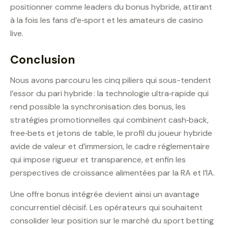
positionner comme leaders du bonus hybride, attirant
à la fois les fans d’e‑sport et les amateurs de casino
live.
Conclusion
Nous avons parcouru les cinq piliers qui sous-tendent
l’essor du pari hybride : la technologie ultra‑rapide qui
rend possible la synchronisation des bonus, les
stratégies promotionnelles qui combinent cash‑back,
free‑bets et jetons de table, le profil du joueur hybride
avide de valeur et d’immersion, le cadre réglementaire
qui impose rigueur et transparence, et enfin les
perspectives de croissance alimentées par la RA et l’IA.
Une offre bonus intégrée devient ainsi un avantage
concurrentiel décisif. Les opérateurs qui souhaitent
consolider leur position sur le marché du sport betting