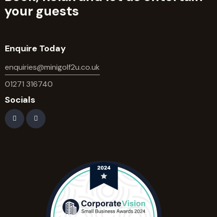
your guests
Enquire Today
enquiries@minigolf2u.co.uk
01271 316740
Socials