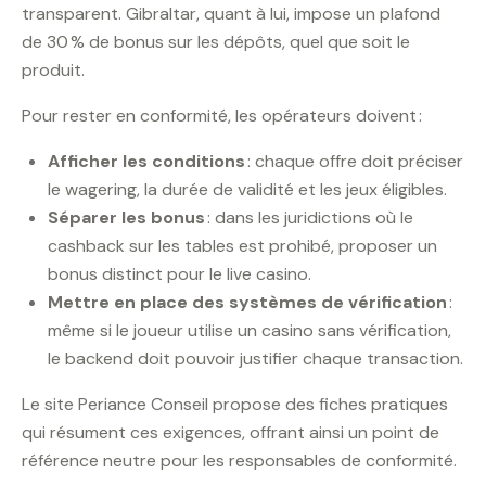
transparent. Gibraltar, quant à lui, impose un plafond
de 30 % de bonus sur les dépôts, quel que soit le
produit.
Pour rester en conformité, les opérateurs doivent :
Afficher les conditions
: chaque offre doit préciser
le wagering, la durée de validité et les jeux éligibles.
Séparer les bonus
: dans les juridictions où le
cashback sur les tables est prohibé, proposer un
bonus distinct pour le live casino.
Mettre en place des systèmes de vérification
:
même si le joueur utilise un casino sans vérification,
le backend doit pouvoir justifier chaque transaction.
Le site Periance Conseil propose des fiches pratiques
qui résument ces exigences, offrant ainsi un point de
référence neutre pour les responsables de conformité.