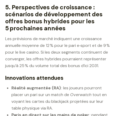
5. Perspectives de croissance :
scénarios de développement des
offres bonus hybrides pour les
5 prochaines années
Les prévisions de marché indiquent une croissance
annuelle moyenne de 12 % pour le pari e‑sport et de 9 %
pour le live casino. Si les deux segments continuent de
converger, les offres hybrides pourraient représenter
jusqu’à 25 % du volume total des bonus d’ici 2031.
Innovations attendues
Réalité augmentée (RA)
: les joueurs pourront
placer un pari sur un match de
Overwatch
tout en
voyant les cartes du blackjack projetées sur leur
table physique via RA.
Paris en direct sur les mains de poker
: pendant