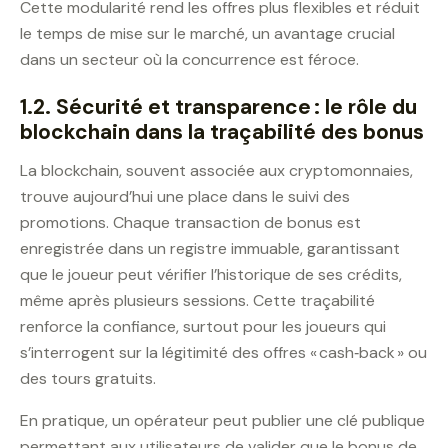
Cette modularité rend les offres plus flexibles et réduit
le temps de mise sur le marché, un avantage crucial
dans un secteur où la concurrence est féroce.
1.2. Sécurité et transparence : le rôle du
blockchain dans la traçabilité des bonus
La blockchain, souvent associée aux cryptomonnaies,
trouve aujourd’hui une place dans le suivi des
promotions. Chaque transaction de bonus est
enregistrée dans un registre immuable, garantissant
que le joueur peut vérifier l’historique de ses crédits,
même après plusieurs sessions. Cette traçabilité
renforce la confiance, surtout pour les joueurs qui
s’interrogent sur la légitimité des offres « cash‑back » ou
des tours gratuits.
En pratique, un opérateur peut publier une clé publique
permettant aux utilisateurs de valider que le bonus de