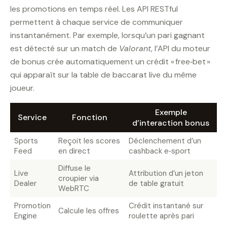
les promotions en temps réel. Les API RESTful
permettent à chaque service de communiquer
instantanément. Par exemple, lorsqu’un pari gagnant
est détecté sur un match de
Valorant
, l’API du moteur
de bonus crée automatiquement un crédit « free‑bet »
qui apparaît sur la table de baccarat live du même
joueur.
Exemple
Service
Fonction
d’interaction bonus
Sports
Reçoit les scores
Déclenchement d’un
Feed
en direct
cashback e‑sport
Diffuse le
Live
Attribution d’un jeton
croupier via
Dealer
de table gratuit
WebRTC
Promotion
Crédit instantané sur
Calcule les offres
Engine
roulette après pari