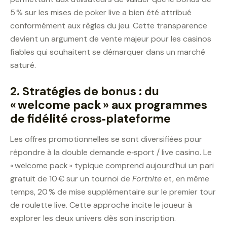
5 % sur les mises de poker live a bien été attribué
conformément aux règles du jeu. Cette transparence
devient un argument de vente majeur pour les casinos
fiables qui souhaitent se démarquer dans un marché
saturé.
2. Stratégies de bonus : du
« welcome pack » aux programmes
de fidélité cross‑plateforme
Les offres promotionnelles se sont diversifiées pour
répondre à la double demande e‑sport / live casino. Le
« welcome pack » typique comprend aujourd’hui un pari
gratuit de 10 € sur un tournoi de
Fortnite
et, en même
temps, 20 % de mise supplémentaire sur le premier tour
de roulette live. Cette approche incite le joueur à
explorer les deux univers dès son inscription.