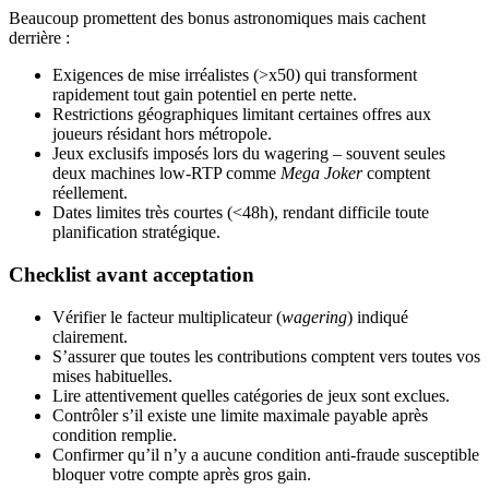
Beaucoup promettent des bonus astronomiques mais cachent
derrière :
Exigences de mise irréalistes (>x50) qui transforment
rapidement tout gain potentiel en perte nette.
Restrictions géographiques limitant certaines offres aux
joueurs résidant hors métropole.
Jeux exclusifs imposés lors du wagering – souvent seules
deux machines low‑RTP comme
Mega Joker
comptent
réellement.
Dates limites très courtes (<48h), rendant difficile toute
planification stratégique.
Checklist avant acceptation
Vérifier le facteur multiplicateur (
wagering
) indiqué
clairement.
S’assurer que toutes les contributions comptent vers toutes vos
mises habituelles.
Lire attentivement quelles catégories de jeux sont exclues.
Contrôler s’il existe une limite maximale payable après
condition remplie.
Confirmer qu’il n’y a aucune condition anti‑fraude susceptible
bloquer votre compte après gros gain.