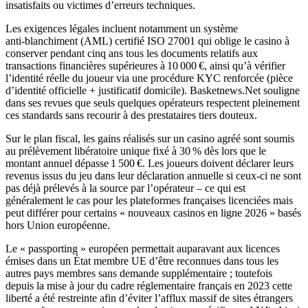
insatisfaits ou victimes d’erreurs techniques.
Les exigences légales incluent notamment un système
anti‑blanchiment (AML) certifié ISO 27001 qui oblige le casino à
conserver pendant cinq ans tous les documents relatifs aux
transactions financières supérieures à 10 000 €, ainsi qu’à vérifier
l’identité réelle du joueur via une procédure KYC renforcée (pièce
d’identité officielle + justificatif domicile). Basketnews.Net souligne
dans ses revues que seuls quelques opérateurs respectent pleinement
ces standards sans recourir à des prestataires tiers douteux.
Sur le plan fiscal, les gains réalisés sur un casino agréé sont soumis
au prélèvement libératoire unique fixé à 30 % dès lors que le
montant annuel dépasse 1 500 €. Les joueurs doivent déclarer leurs
revenus issus du jeu dans leur déclaration annuelle si ceux‑ci ne sont
pas déjà prélevés à la source par l’opérateur – ce qui est
généralement le cas pour les plateformes françaises licenciées mais
peut différer pour certains « nouveaux casinos en ligne 2026 » basés
hors Union européenne.
Le « passporting » européen permettait auparavant aux licences
émises dans un État membre UE d’être reconnues dans tous les
autres pays membres sans demande supplémentaire ; toutefois
depuis la mise à jour du cadre réglementaire français en 2023 cette
liberté a été restreinte afin d’éviter l’afflux massif de sites étrangers