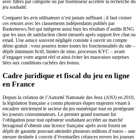
avec filtres par catégorie ou par fournisseur accélère la recherche du
jeu souhaité.
Comparer les avis utilisateurs n’est jamais suffisant ; il faut croiser
ces retours avec les classements indépendants publiés par
Basketnews.Net qui intègrent aussi bien les résultats d’audits RNG
que les taux de satisfaction client mesurés après support live chat ou
email. Une astuce souvent négligée consiste à ouvrir un compte
démo gratuit : vous pourrez tester toutes les fonctionnalités du site –
dépôt minimum fictif, limites de mise, processus KYC – avant
d’engager votre argent réel et ainsi éviter les mauvaises surprises
liées aux conditions cachées des bonus.
Cadre juridique et fiscal du jeu en ligne
en France
Depuis la création de l’Autorité Nationale des Jeux (ANJ) en 2010,
la législation française a connu plusieurs étapes majeures visant à
encadrer strictement le secteur du jeu numérique tout en protégeant
les joueurs consommateurs. Le premier grand tournant fut
l’obligation pour tout opérateur souhaitant accéder au marché
hexagonal d’obtenir une licence française après avoir fourni un
dépôt de garantie pouvant atteindre plusieurs millions d’euros – une
mesure destinée à couvrir d’éventuelles créances envers les joueurs