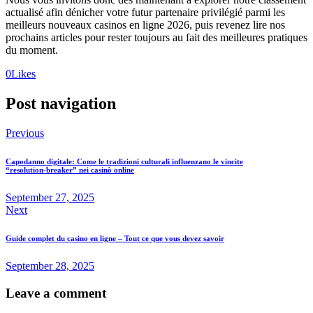
actualisé afin dénicher votre futur partenaire privilégié parmi les
meilleurs nouveaux casinos en ligne 2026, puis revenez lire nos
prochains articles pour rester toujours au fait des meilleures pratiques
du moment.
0
Likes
Post navigation
Previous
Capodanno digitale: Come le tradizioni culturali influenzano le vincite
“resolution‑breaker” nei casinò online
September 27, 2025
Next
Guide complet du casino en ligne – Tout ce que vous devez savoir
September 28, 2025
Leave a comment