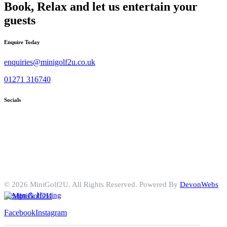
Book, Relax and let us entertain your
guests
Enquire Today
enquiries@minigolf2u.co.uk
01271 316740
Socials
© 2026 MiniGolf2U. All Rights Reserved. Powered By
DevonWebs
Design & Hosting
Facebook
Instagram