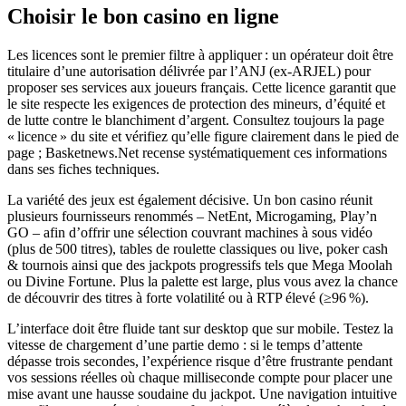
Choisir le bon casino en ligne
Les licences sont le premier filtre à appliquer : un opérateur doit être
titulaire d’une autorisation délivrée par l’ANJ (ex‑ARJEL) pour
proposer ses services aux joueurs français. Cette licence garantit que
le site respecte les exigences de protection des mineurs, d’équité et
de lutte contre le blanchiment d’argent. Consultez toujours la page
« licence » du site et vérifiez qu’elle figure clairement dans le pied de
page ; Basketnews.Net recense systématiquement ces informations
dans ses fiches techniques.
La variété des jeux est également décisive. Un bon casino réunit
plusieurs fournisseurs renommés – NetEnt, Microgaming, Play’n
GO – afin d’offrir une sélection couvrant machines à sous vidéo
(plus de 500 titres), tables de roulette classiques ou live, poker cash
& tournois ainsi que des jackpots progressifs tels que Mega Moolah
ou Divine Fortune. Plus la palette est large, plus vous avez la chance
de découvrir des titres à forte volatilité ou à RTP élevé (≥96 %).
L’interface doit être fluide tant sur desktop que sur mobile. Testez la
vitesse de chargement d’une partie demo : si le temps d’attente
dépasse trois secondes, l’expérience risque d’être frustrante pendant
vos sessions réelles où chaque milliseconde compte pour placer une
mise avant une hausse soudaine du jackpot. Une navigation intuitive