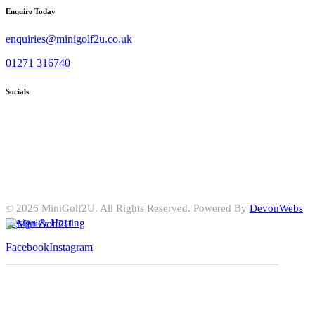
Enquire Today
enquiries@minigolf2u.co.uk
01271 316740
Socials
© 2026 MiniGolf2U. All Rights Reserved. Powered By
DevonWebs
Design & Hosting
Facebook
Instagram