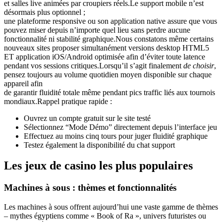
et salles live animées par croupiers réels.Le support mobile n’est
désormais plus optionnel ;
une plateforme responsive ou son application native assure que vous
pouvez miser depuis n’importe quel lieu sans perdre aucune
fonctionnalité ni stabilité graphique.Nous constatons même certains
nouveaux sites proposer simultanément versions desktop HTML5
ET application iOS/Android optimisée afin d’éviter toute latence
pendant vos sessions critiques.Lorsqu’il s’agit finalement
de choisir
,
pensez toujours au volume quotidien moyen disponible sur chaque
appareil afin
de garantir fluidité totale même pendant pics traffic liés aux tournois
mondiaux.Rappel pratique rapide :
Ouvrez un compte gratuit sur le site testé
Sélectionnez “Mode Démo” directement depuis l’interface jeu
Effectuez au moins cinq tours pour juger fluidité graphique
Testez également la disponibilité du chat support
Les jeux de casino les plus populaires
Machines à sous : thèmes et fonctionnalités
Les machines à sous offrent aujourd’hui une vaste gamme de thèmes
– mythes égyptiens comme « Book of Ra », univers futuristes ou