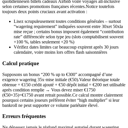
quotidiennes​en billets cadeaux Airbnb voire voyages all-inclusive
selon certaines promotions françaises récentes.Notice toutefois
toujours deux points cruciaux avant activation :
Lisez scrupuleusement toutes conditions générales – surtout
“wagering requirement” indiquées souvent entre 30xet 50xla
mise reçue ; certains bonus imposent également “contribution
rate” différenciée selon type jeu (slots comptabilisent souvent
+100 %, tables seulement +20 %)
Vérifiez dates limites car beaucoup expirent après 30 jours
calendaire, voire moins lors offres flash saisonnières
Calcul pratique
Supposons un bonus “200 % up to €300” accompagné d’une
exigence wagering 35x·mise initiale (€50).Valeur théorique totale
obtenue = €150 crédit ajouté + €50 dépôt initial = €200 net utilisable
après condition remplie → Vous devez miser €1750
(€50×35)=€1750 avant retrait possible.Ce calcul montre clairement
pourquoi certains joueurs préfèrent éviter “high multiplier” si leur
bankroll ne peut supporter ce volume pariétaire élevé.​
Erreurs fréquentes
Ne dépassez jamais le plafond maximal autorisé durant wagering