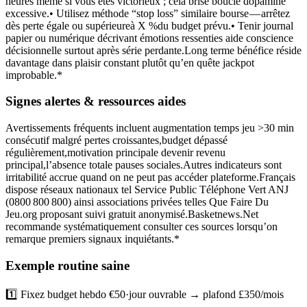
heures même si vous êtes victorieux ; cela brise boucle dopamine
excessive.• Utilisez méthode “stop loss” similaire bourse — arrêtez
dès perte égale ou supérieureà X %du budget prévu.• Tenir journal
papier ou numérique décrivant émotions ressenties aide conscience
décisionnelle surtout après série perdante.Long terme bénéfice réside
davantage dans plaisir constant plutôt qu’en quête jackpot
improbable.*
Signes alertes & ressources aides
Avertissements fréquents incluent augmentation temps jeu >30 min
consécutif malgré pertes croissantes,budget dépassé
régulièrement,motivation principale devenir revenu
principal,l’absence totale pauses sociales.Autres indicateurs sont
irritabilité accrue quand on ne peut pas accéder plateforme.Français
dispose réseaux nationaux tel Service Public Téléphone Vert ANJ
(0800 800 800) ainsi associations privées telles Que Faire Du
Jeu.org proposant suivi gratuit anonymisé.Basketnews.Net
recommande systématiquement consulter ces sources lorsqu’on
remarque premiers signaux inquiétants.*
Exemple routine saine
1️⃣ Fixez budget hebdo €50·jour ouvrable → plafond £350/mois