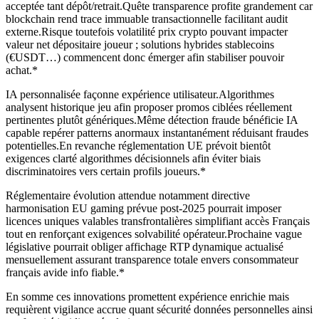
acceptée tant dépôt/retrait.Quête transparence profite grandement car
blockchain rend trace immuable transactionnelle facilitant audit
externe.Risque toutefois volatilité prix crypto pouvant impacter
valeur net dépositaire joueur ; solutions hybrides stablecoins
(€USDT…) commencent donc émerger afin stabiliser pouvoir
achat.*
IA personnalisée façonne expérience utilisateur.Algorithmes
analysent historique jeu afin proposer promos ciblées réellement
pertinentes plutôt génériques.Même détection fraude bénéficie IA
capable repérer patterns anormaux instantanément réduisant fraudes
potentielles.En revanche réglementation UE prévoit bientôt
exigences clarté algorithmes décisionnels afin éviter biais
discriminatoires vers certain profils joueurs.*
Réglementaire évolution attendue notamment directive
harmonisation EU gaming prévue post‑2025 pourrait imposer
licences uniques valables transfrontalières simplifiant accès Français
tout en renforçant exigences solvabilité opérateur.Prochaine vague
législative pourrait obliger affichage RTP dynamique actualisé
mensuellement assurant transparence totale envers consommateur
français avide info fiable.*
En somme ces innovations promettent expérience enrichie mais
requièrent vigilance accrue quant sécurité données personnelles ainsi