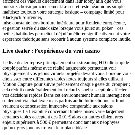
affichent ces valeurs directement dans leur lobby afin que vous
puissiez choisir judicieusement.Le secret reste néanmoins simple :
maîtrisez toujours votre stratégie basique – comptage limité pour
Blackjack Surrender,
mise constante hors bordure intérieure pour Roulette européenne,
et gestion serrée du stack size lorsque vous jouez au poker.– ces
petites habitudes permettent déjà​d’améliorer significativement votre
espérance théorique sans recourir à aucun système complexe inutile.​
Live dealer : l’expérience du vrai casino
Le live dealer repose principalement sur streaming HD ultra‑rapide
couplé parfois même avec réalité augmentée permettant voir
physiquement vos jetons virtuels projetés devant vous.Lorsque vous
choisissez entre différentes tables notez toujours si elles utilisent
Motion Capture pour suivre précisément chaque geste du croupier ;
cela réduit considérablement tout retard visuel susceptible affecter
vos décisions rapides.Dans cet environnement humain interagit non
seulement via chat texte mais parfois audio bidirectionnel offrant
vraiment cette sensation immersive comparable aux salons
physiques.La flexibilité concernant limites mises varie largement —
certaines tables acceptent dès 0,01 € alors qu’autres ciblent gros
enjeux supérieurs à 500 € permettant donc tant aux néophytes
qu’aux gros joueurs trouver leur place idéale.​