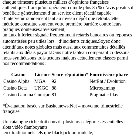
chaque trimestre plusieurs milliers d’opinions françaises
authentiques.Lorsqu’un opérateur cumule plus 85 % d’avis positifs il
bénéficie généralement d’un service client réactif capable
d’intervenir rapidement tant au niveau dépôt que retrait.Cette
métrique constitue souvent votre première barrière contre leurs
pratiques douteuses.Inversement,
un taux inférieur signale fréquemment retards bancaires ou réponses
automatisées peu utiles lors d’incidents critiques.Soyez donc
attentif aux notes globales mais aussi aux commentaires détaillés
relatifs aux délais payout.Dans notre tableau comparatif ci-dessous
nous synthétisons trois acteurs majeurs actuellement classés parmi
nos recommandations :
Casino
Licence
Score réputation*
Fournisseur phare
Casino Alpha
MGA
92
NetEnt / Evolution
Casino Beta
UKGC
88
Microgaming
Casino Gamma
Curaçao
81
Pragmatic Play
*Évaluation basée sur Basketnews.Net – moyenne trimestrielle
française
Un catalogue riche doit couvrir plusieurs catégories essentielles :
slots vidéo flamboyants,
jeux traditionnels tels que blackjack ou roulette,