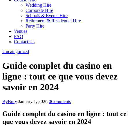
Wedding Hire
Corporate Hire
Schools & Events Hire
Retirement & Residential Hire
Party Hire
Venues
FAQ
Contact Us
Uncategorized
Guide complet du casino en
ligne : tout ce que vous devez
savoir en 2024
By
Bury
January 1, 2026
0
Comments
Guide complet du casino en ligne : tout ce
que vous devez savoir en 2024