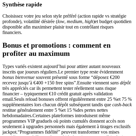
Synthèse rapide
Choisissez votre jeu selon style préféré (action rapide vs stratégie
profonde), volatilité désirée (
low
,
medium
,
high
)​et budget quotidien
disponible afin maximiser plaisir tout en contrôlant risques
financiers.
Bonus et promotions : comment en
profiter au maximum
Types variés existent aujourd’hui pour attirer autant nouveaux
inscrits que joueurs réguliers.Le premier type reste évidemment
bonus bienvenue
souvent présenté sous forme “déposez €200
recevez jusqu’à €400 +150 free spins”.Ensuite viennent
sans dépôt
très appréciés car ils permettent tester réellement sans risque
financier – typiquement €10 crédit gratuit après validation
email.Seuls reload bonuses offrent régulièrement entre 25 %et 75 %
supplémentaires lors chacun dépôt subséquent tandis que
cash‑back
restitue généralement entre 5 %et 15 %des pertes nettes
hebdomadaires.Certaines plateformes introduisent même
programmes VIP graduels où points cumulés donnent accès non
seulement à upgrades personnels mais également à tirages exclusifs
jackpot.“Programmes fidélité” peuvent transformer vos mises