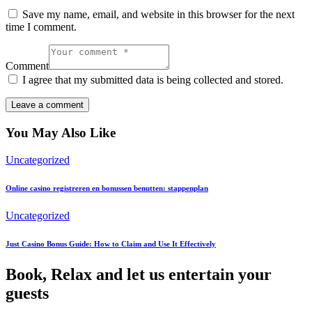
Save my name, email, and website in this browser for the next
time I comment.
Comment
I agree that my submitted data is being collected and stored.
You May Also Like
Uncategorized
Online casino registreren en bonussen benutten: stappenplan
Uncategorized
Just Casino Bonus Guide: How to Claim and Use It Effectively
Book, Relax and let us entertain your
guests