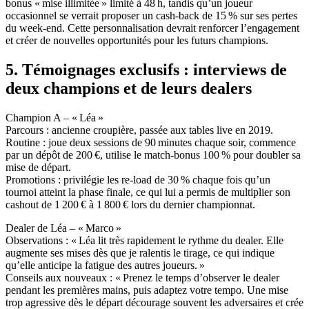
bonus « mise illimitée » limité à 48 h, tandis qu’un joueur
occasionnel se verrait proposer un cash‑back de 15 % sur ses pertes
du week‑end. Cette personnalisation devrait renforcer l’engagement
et créer de nouvelles opportunités pour les futurs champions.
5. Témoignages exclusifs : interviews de
deux champions et de leurs dealers
Champion A – « Léa »
Parcours : ancienne croupière, passée aux tables live en 2019.
Routine : joue deux sessions de 90 minutes chaque soir, commence
par un dépôt de 200 €, utilise le match‑bonus 100 % pour doubler sa
mise de départ.
Promotions : privilégie les re‑load de 30 % chaque fois qu’un
tournoi atteint la phase finale, ce qui lui a permis de multiplier son
cashout de 1 200 € à 1 800 € lors du dernier championnat.
Dealer de Léa – « Marco »
Observations : « Léa lit très rapidement le rythme du dealer. Elle
augmente ses mises dès que je ralentis le tirage, ce qui indique
qu’elle anticipe la fatigue des autres joueurs. »
Conseils aux nouveaux : « Prenez le temps d’observer le dealer
pendant les premières mains, puis adaptez votre tempo. Une mise
trop agressive dès le départ décourage souvent les adversaires et crée