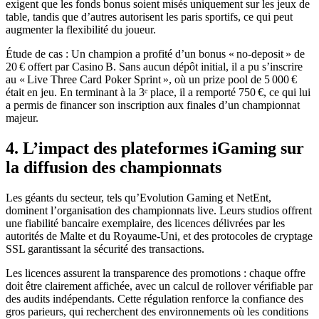
exigent que les fonds bonus soient misés uniquement sur les jeux de
table, tandis que d’autres autorisent les paris sportifs, ce qui peut
augmenter la flexibilité du joueur.
Étude de cas : Un champion a profité d’un bonus « no‑deposit » de
20 € offert par Casino B. Sans aucun dépôt initial, il a pu s’inscrire
au « Live Three Card Poker Sprint », où un prize pool de 5 000 €
était en jeu. En terminant à la 3ᵉ place, il a remporté 750 €, ce qui lui
a permis de financer son inscription aux finales d’un championnat
majeur.
4. L’impact des plateformes iGaming sur
la diffusion des championnats
Les géants du secteur, tels qu’Evolution Gaming et NetEnt,
dominent l’organisation des championnats live. Leurs studios offrent
une fiabilité bancaire exemplaire, des licences délivrées par les
autorités de Malte et du Royaume‑Uni, et des protocoles de cryptage
SSL garantissant la sécurité des transactions.
Les licences assurent la transparence des promotions : chaque offre
doit être clairement affichée, avec un calcul de rollover vérifiable par
des audits indépendants. Cette régulation renforce la confiance des
gros parieurs, qui recherchent des environnements où les conditions