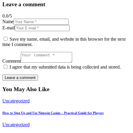
Leave a comment
0.0
/
5
Name
E-mail
Save my name, email, and website in this browser for the next
time I comment.
Comment
I agree that my submitted data is being collected and stored.
You May Also Like
Uncategorized
How to Sign Up and Use Ninewin Casino – Practical Guide for Players
Uncategorized