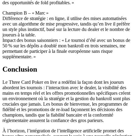
des opportunités de fold profitables. »
Champion B – « Marc »
Différence de stratégie : en ligne, il utilise des mises automatisées
avec un algorithme de mise progressive, tandis qu’en live il préfère
un style plus instinctif, basé sur la lecture du dealer et le nombre de
joueurs à la table.
Impact des bonus saisonniers : « Le tournoi d’été avec un bonus de
50 % sur les dépôts a doublé mon bankroll en trois semaines, me
permettant de participer à la finale européenne sans risque
supplémentaire. »
Conclusion
Le Three Card Poker en live a redéfini la façon dont les joueurs
abordent les tournois : l’interaction avec le dealer, la visibilité des
mains en temps réel et les offres promotionnelles spécifiques créent
un environnement où la stratégie et la gestion du bankroll sont plus
cruciales que jamais. Les bonus de bienvenue, les programmes de
fidélité et les promotions de re‑load façonnent les décisions des
champions, tandis que la fiabilité bancaire et la conformité
réglementaire assurent la confiance des gros parieurs.
À l’horizon, l’intégration de l’intelligence artificielle promet des