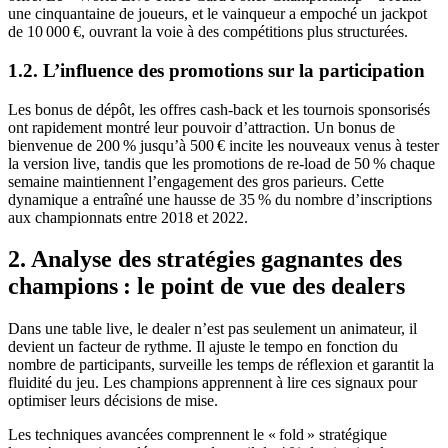
une cinquantaine de joueurs, et le vainqueur a empoché un jackpot
de 10 000 €, ouvrant la voie à des compétitions plus structurées.
1.2. L’influence des promotions sur la participation
Les bonus de dépôt, les offres cash‑back et les tournois sponsorisés
ont rapidement montré leur pouvoir d’attraction. Un bonus de
bienvenue de 200 % jusqu’à 500 € incite les nouveaux venus à tester
la version live, tandis que les promotions de re‑load de 50 % chaque
semaine maintiennent l’engagement des gros parieurs. Cette
dynamique a entraîné une hausse de 35 % du nombre d’inscriptions
aux championnats entre 2018 et 2022.
2. Analyse des stratégies gagnantes des
champions : le point de vue des dealers
Dans une table live, le dealer n’est pas seulement un animateur, il
devient un facteur de rythme. Il ajuste le tempo en fonction du
nombre de participants, surveille les temps de réflexion et garantit la
fluidité du jeu. Les champions apprennent à lire ces signaux pour
optimiser leurs décisions de mise.
Les techniques avancées comprennent le « fold » stratégique