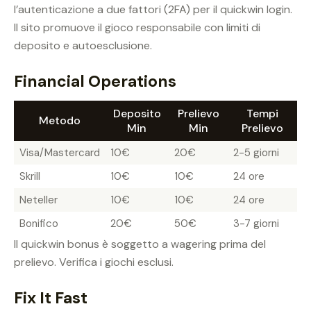
l’autenticazione a due fattori (2FA) per il quickwin login.
Il sito promuove il gioco responsabile con limiti di
deposito e autoesclusione.
Financial Operations
Deposito
Prelievo
Tempi
Metodo
Min
Min
Prelievo
Visa/Mastercard
10€
20€
2-5 giorni
Skrill
10€
10€
24 ore
Neteller
10€
10€
24 ore
Bonifico
20€
50€
3-7 giorni
Il quickwin bonus è soggetto a wagering prima del
prelievo. Verifica i giochi esclusi.
Fix It Fast