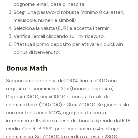
cognome, email, data di nascita.
Scegli una password robusta (minimo 8 caratteri,
maiuscole, numeri e simboli).
Seleziona la valuta (EUR) e accetta i termini.
Verifica l’email cliccando sul link ricevuto.
Effettua il primo deposito per attivare il quickwin
bonus di benvenuto.
Bonus Math
Supponiamo un bonus del 100% fino a 500€ con
requisito di scommessa 35x (bonus + deposito).
Depositi 100€, ricevi 100€ di bonus. Totale da
scommettere: (100+100) × 35 = 7.000€. Se giochi a slot
con contribuzione 100%, ogni giocata conta
interamente. Il valore atteso del bonus dipende dal RTP
medio. Con RTP 96%, perdi mediamente 4% di ogni
scommessa. Su 7.000€, la perdita attesa è 280€.