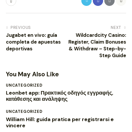
PREVIOUS
NEXT
Jugabet en vivo: guía
Wildcardcity Casino:
completa de apuestas
Register, Claim Bonuses
deportivas
& Withdraw – Step-by-
Step Guide
You May Also Like
UNCATEGORIZED
Leonbet app: Πρακτικός οδηγός εγγραφής,
κατάθεσης και ανάληψης
UNCATEGORIZED
William Hill: guida pratica per registrarsi e
vincere