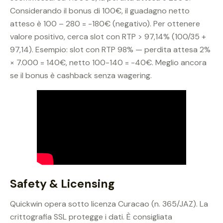
Considerando il bonus di 100€, il guadagno netto
atteso è 100 – 280 = -180€ (negativo). Per ottenere
valore positivo, cerca slot con RTP > 97,14% (100/35 +
97,14). Esempio: slot con RTP 98% — perdita attesa 2%
× 7.000 = 140€, netto 100-140 = -40€. Meglio ancora
se il bonus è cashback senza wagering.
Safety & Licensing
Quickwin opera sotto licenza Curacao (n. 365/JAZ). La
crittografia SSL protegge i dati. È consigliata