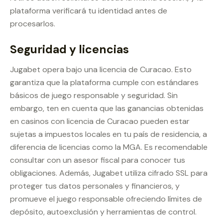
plataforma verificará tu identidad antes de
procesarlos.
Seguridad y licencias
Jugabet opera bajo una licencia de Curacao. Esto
garantiza que la plataforma cumple con estándares
básicos de juego responsable y seguridad. Sin
embargo, ten en cuenta que las ganancias obtenidas
en casinos con licencia de Curacao pueden estar
sujetas a impuestos locales en tu país de residencia, a
diferencia de licencias como la MGA. Es recomendable
consultar con un asesor fiscal para conocer tus
obligaciones. Además, Jugabet utiliza cifrado SSL para
proteger tus datos personales y financieros, y
promueve el juego responsable ofreciendo límites de
depósito, autoexclusión y herramientas de control.