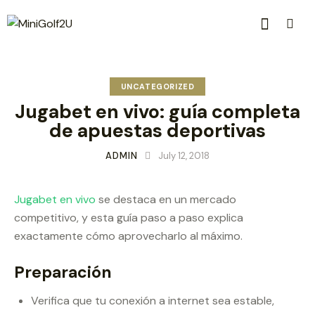
UNCATEGORIZED
Jugabet en vivo: guía completa
de apuestas deportivas
ADMIN
July 12, 2018
Jugabet en vivo
se destaca en un mercado
competitivo, y esta guía paso a paso explica
exactamente cómo aprovecharlo al máximo.
Preparación
Verifica que tu conexión a internet sea estable,