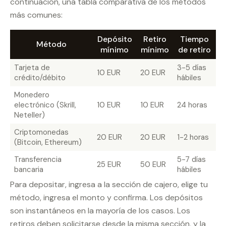
continuación, una tabla comparativa de los métodos
más comunes:
Depósito
Retiro
Tiempo
Método
mínimo
mínimo
de retiro
Tarjeta de
3-5 días
10 EUR
20 EUR
crédito/débito
hábiles
Monedero
electrónico (Skrill,
10 EUR
10 EUR
24 horas
Neteller)
Criptomonedas
20 EUR
20 EUR
1-2 horas
(Bitcoin, Ethereum)
Transferencia
5-7 días
25 EUR
50 EUR
bancaria
hábiles
Para depositar, ingresa a la sección de cajero, elige tu
método, ingresa el monto y confirma. Los depósitos
son instantáneos en la mayoría de los casos. Los
retiros deben solicitarse desde la misma sección, y la