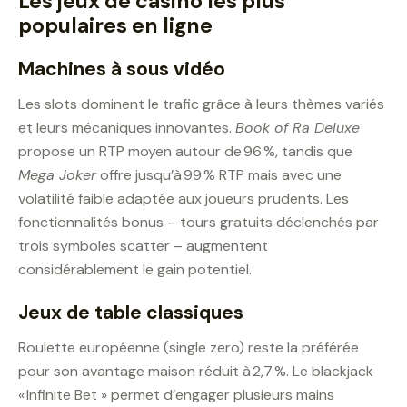
Les jeux de casino les plus
populaires en ligne
Machines à sous vidéo
Les slots dominent le trafic grâce à leurs thèmes variés
et leurs mécaniques innovantes.
Book of Ra Deluxe
propose un RTP moyen autour de 96 %, tandis que
Mega Joker
offre jusqu’à 99 % RTP mais avec une
volatilité faible adaptée aux joueurs prudents. Les
fonctionnalités bonus – tours gratuits déclenchés par
trois symboles scatter – augmentent
considérablement le gain potentiel.
Jeux de table classiques
Roulette européenne (single zero) reste la préférée
pour son avantage maison réduit à 2,7 %. Le blackjack
« Infinite Bet » permet d’engager plusieurs mains