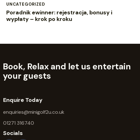
UNCATEGORIZED
Poradnik ewinner: rejestracja, bonusy i
wypłaty – krok po kroku
Book, Relax and let us entertain
your guests
Enquire Today
enquiries@minigolf2u.co.uk
01271 316740
Socials