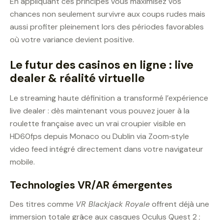
En appliquant ces principes vous maximisez vos
chances non seulement survivre aux coups rudes mais
aussi profiter pleinement lors des périodes favorables
où votre variance devient positive.
Le futur des casinos en ligne : live
dealer & réalité virtuelle
Le streaming haute définition a transformé l’expérience
live dealer : dès maintenant vous pouvez jouer à la
roulette française avec un vrai croupier visible en
HD60fps depuis Monaco ou Dublin via Zoom‑style
video feed intégré directement dans votre navigateur
mobile.
Technologies VR/AR émergentes
Des titres comme
VR Blackjack Royale
offrent déjà une
immersion totale grâce aux casques Oculus Quest 2 ;