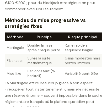
€100‑€200 ; pour du blackjack stratégique on peut
commencer avec €50 seulement.
Méthodes de mise progressive vs
stratégies fixes
Méthode
Principe
Risque principal
Doubler la mise
Ruine rapide si
Martingale
après chaque perte
séquence longue
Suivre la suite
Gains modestes mais
Fibonacci
mathématique
pertes limitées
Pari constant (%
Mise fixe
Variabilité contrôlée
bankroll)
La Martingale attire beaucoup grâce à son aspect
« récupérer tout instantanément », mais elle nécessite
une réserve énorme – souvent impossible dans le cadre
réglementaire français où le plafond quotidien peut