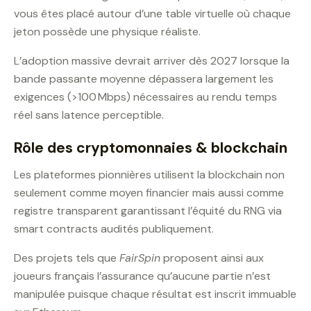
vous êtes placé autour d’une table virtuelle où chaque
jeton possède une physique réaliste.
L’adoption massive devrait arriver dès 2027 lorsque la
bande passante moyenne dépassera largement les
exigences (>100 Mbps) nécessaires au rendu temps
réel sans latence perceptible.
Rôle des cryptomonnaies & blockchain
Les plateformes pionnières utilisent la blockchain non
seulement comme moyen financier mais aussi comme
registre transparent garantissant l’équité du RNG via
smart contracts audités publiquement.
Des projets tels que
FairSpin
proposent ainsi aux
joueurs français l’assurance qu’aucune partie n’est
manipulée puisque chaque résultat est inscrit immuable