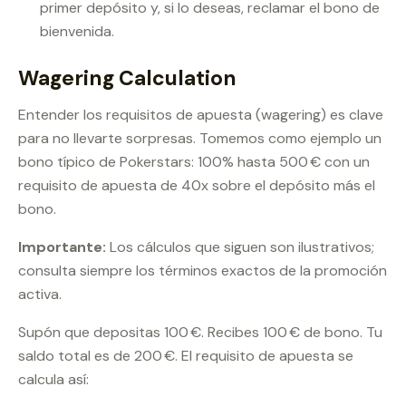
primer depósito y, si lo deseas, reclamar el bono de
bienvenida.
Wagering Calculation
Entender los requisitos de apuesta (wagering) es clave
para no llevarte sorpresas. Tomemos como ejemplo un
bono típico de Pokerstars: 100% hasta 500 € con un
requisito de apuesta de 40x sobre el depósito más el
bono.
Importante:
Los cálculos que siguen son ilustrativos;
consulta siempre los términos exactos de la promoción
activa.
Supón que depositas 100 €. Recibes 100 € de bono. Tu
saldo total es de 200 €. El requisito de apuesta se
calcula así: