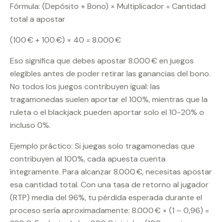
Fórmula: (Depósito + Bono) × Multiplicador = Cantidad
total a apostar
(100 € + 100 €) × 40 = 8.000 €
Eso significa que debes apostar 8.000 € en juegos
elegibles antes de poder retirar las ganancias del bono.
No todos los juegos contribuyen igual: las
tragamonedas suelen aportar el 100%, mientras que la
ruleta o el blackjack pueden aportar solo el 10-20% o
incluso 0%.
Ejemplo práctico: Si juegas solo tragamonedas que
contribuyen al 100%, cada apuesta cuenta
íntegramente. Para alcanzar 8.000 €, necesitas apostar
esa cantidad total. Con una tasa de retorno al jugador
(RTP) media del 96%, tu pérdida esperada durante el
proceso sería aproximadamente: 8.000 € × (1 – 0,96) =