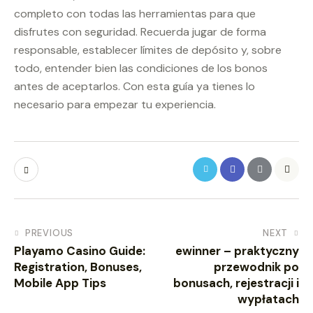
completo con todas las herramientas para que
disfrutes con seguridad. Recuerda jugar de forma
responsable, establecer límites de depósito y, sobre
todo, entender bien las condiciones de los bonos
antes de aceptarlos. Con esta guía ya tienes lo
necesario para empezar tu experiencia.
PREVIOUS
NEXT
Playamo Casino Guide:
ewinner – praktyczny
Registration, Bonuses,
przewodnik po
Mobile App Tips
bonusach, rejestracji i
wypłatach