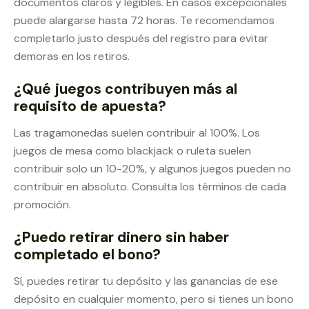
documentos claros y legibles. En casos excepcionales
puede alargarse hasta 72 horas. Te recomendamos
completarlo justo después del registro para evitar
demoras en los retiros.
¿Qué juegos contribuyen más al
requisito de apuesta?
Las tragamonedas suelen contribuir al 100%. Los
juegos de mesa como blackjack o ruleta suelen
contribuir solo un 10-20%, y algunos juegos pueden no
contribuir en absoluto. Consulta los términos de cada
promoción.
¿Puedo retirar dinero sin haber
completado el bono?
Sí, puedes retirar tu depósito y las ganancias de ese
depósito en cualquier momento, pero si tienes un bono