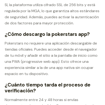
Sí, la plataforma utiliza cifrado SSL de 256 bits y está
regulada por la MGA, lo que garantiza altos estándares
de seguridad. Además, puedes activar la autenticación
de dos factores para mayor protección.
¿Cómo descargo la pokerstars app?
Pokerstars no requiere una aplicación descargable de
tiendas oficiales. Puedes acceder desde el navegador
de tu móvil y añadir el sitio a la pantalla de inicio como
una PWA (progressive web app). Esto ofrece una
experiencia similar a la de una app nativa sin ocupar
espacio en tu dispositivo.
¿Cuánto tiempo tarda el proceso de
verificación?
Normalmente entre 24 y 48 horas si envías