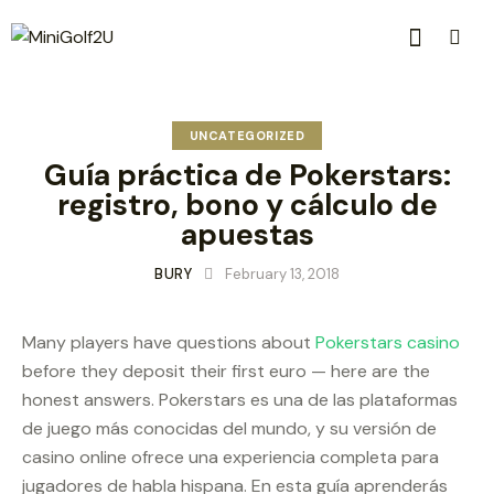
UNCATEGORIZED
Guía práctica de Pokerstars:
registro, bono y cálculo de
apuestas
BURY
February 13, 2018
Many players have questions about
Pokerstars casino
before they deposit their first euro — here are the
honest answers. Pokerstars es una de las plataformas
de juego más conocidas del mundo, y su versión de
casino online ofrece una experiencia completa para
jugadores de habla hispana. En esta guía aprenderás