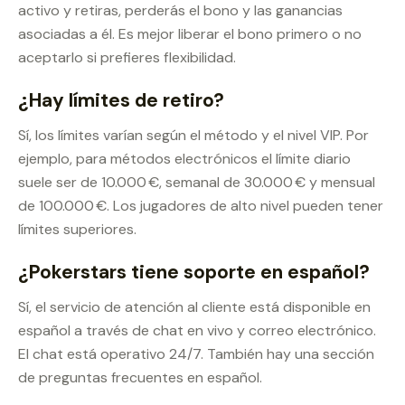
activo y retiras, perderás el bono y las ganancias
asociadas a él. Es mejor liberar el bono primero o no
aceptarlo si prefieres flexibilidad.
¿Hay límites de retiro?
Sí, los límites varían según el método y el nivel VIP. Por
ejemplo, para métodos electrónicos el límite diario
suele ser de 10.000 €, semanal de 30.000 € y mensual
de 100.000 €. Los jugadores de alto nivel pueden tener
límites superiores.
¿Pokerstars tiene soporte en español?
Sí, el servicio de atención al cliente está disponible en
español a través de chat en vivo y correo electrónico.
El chat está operativo 24/7. También hay una sección
de preguntas frecuentes en español.