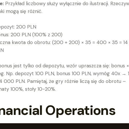
e:
Przykład liczbowy służy wyłącznie do ilustracji. Rzeczy
ki mogą się różnić.
pozyt: 200 PLN
nus: 200 PLN (100% z 200)
czna kwota do obrotu: (200 + 200) × 35 = 400 × 35 = 1
LN
 bonus jest tylko od depozytu, wzór upraszcza się: bonus 
. Np. depozyt 100 PLN, bonus 100 PLN, wymóg 40x → 
4 000 PLN. Pamiętaj, że gry różnie liczą się do obrotu –
aty 100%, stoły 10-20%.
nancial Operations