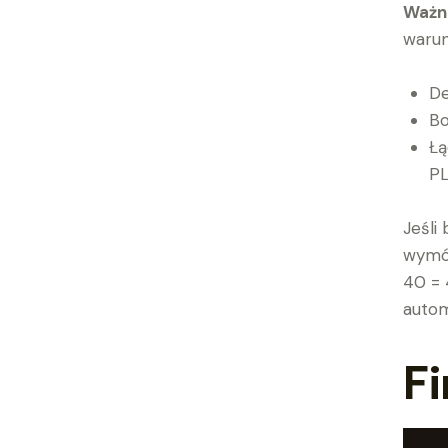
Ważn
warun
De
Bo
Łą
P
Jeśli
wymóg
40 = 
autom
Fi