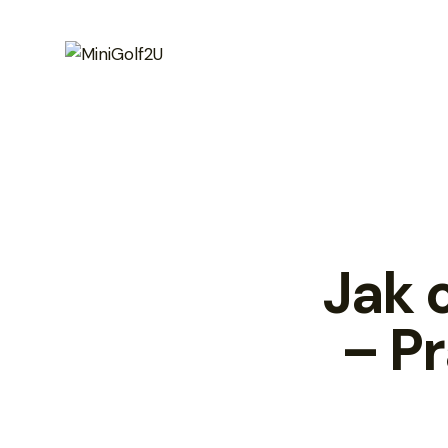
Jak 
– P