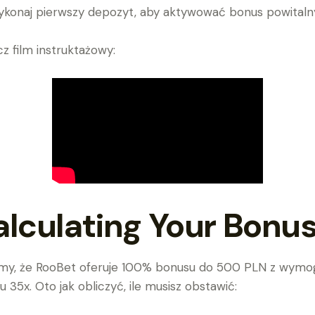
konaj pierwszy depozyt, aby aktywować bonus powitaln
z film instruktażowy:
alculating Your Bonu
my, że RooBet oferuje 100% bonusu do 500 PLN z wym
u 35x. Oto jak obliczyć, ile musisz obstawić: