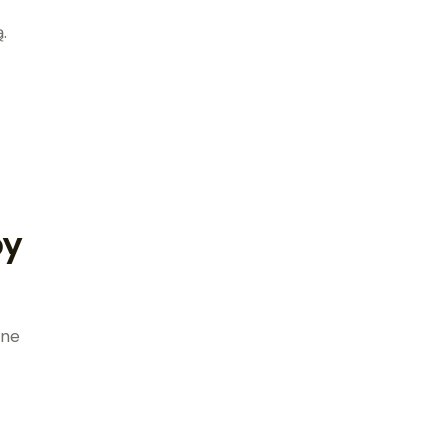
.
by
lne