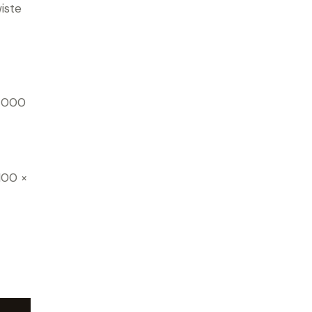
wiste
4 000
×
100 ×