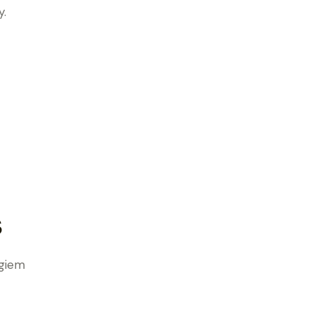
y.
s
ogiem