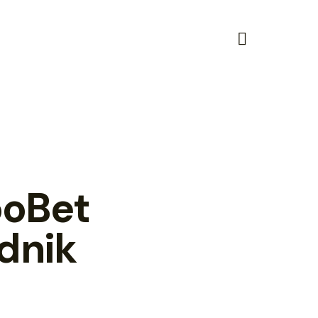
ooBet
dnik