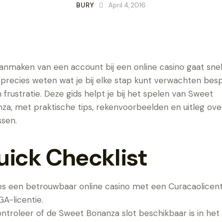
BURY
April 4, 2016
anmaken van een account bij een online casino gaat snel
precies weten wat je bij elke stap kunt verwachten bes
en frustratie. Deze gids helpt je bij het spelen van Sweet
za, met praktische tips, rekenvoorbeelden en uitleg ove
sen.
uick Checklist
es een betrouwbaar online casino met een Curacaolicent
A-licentie.
ntroleer of de Sweet Bonanza slot beschikbaar is in het