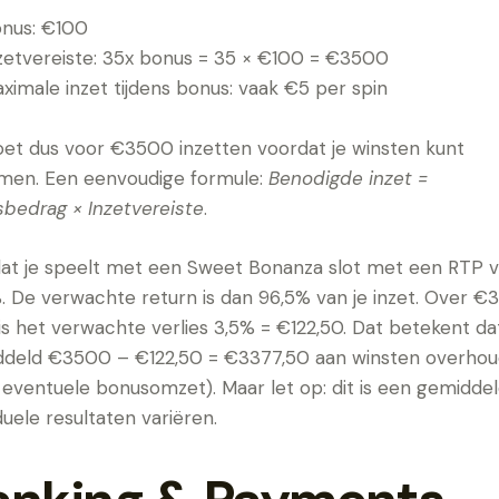
nus: €100
zetvereiste: 35x bonus = 35 × €100 = €3500
ximale inzet tijdens bonus: vaak €5 per spin
et dus voor €3500 inzetten voordat je winsten kunt
men. Een eenvoudige formule:
Benodigde inzet =
bedrag × Inzetvereiste
.
dat je speelt met een Sweet Bonanza slot met een RTP 
. De verwachte return is dan 96,5% van je inzet. Over 
 is het verwachte verlies 3,5% = €122,50. Dat betekent dat
deld €3500 – €122,50 = €3377,50 aan winsten overhou
 eventuele bonusomzet). Maar let op: dit is een gemiddel
iduele resultaten variëren.