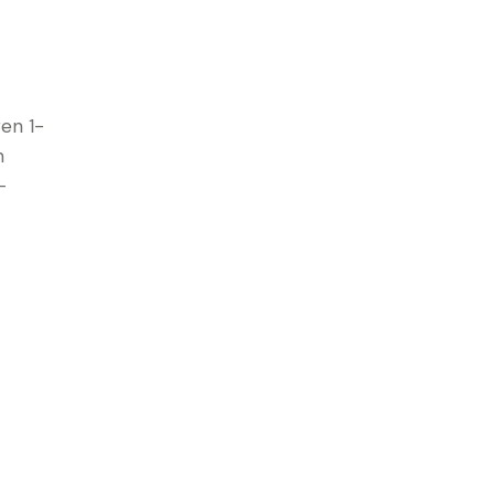
ren 1-
n
-