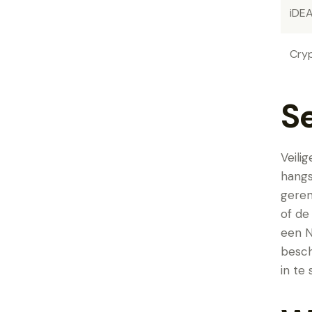
iDE
Cry
S
Veili
hangs
geren
of de
een N
besch
in te