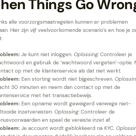
hen Things Go Wron
ks alle voorzorgsmaatregelen kunnen er problemen
aan. Hier zijn vijf veelvoorkomende scenario’s en hoe je z
t:
obleem:
Je kunt niet inloggen.
Oplossing:
Controleer je
chtwoord en gebruik de ‘wachtwoord vergeten’-optie.
ntact op met de klantenservice als dat niet werkt.
obleem:
Een storting wordt niet bijgeschreven.
Oplossin
cht 30 minuten en neem dan contact op met de
antenservice met het transactiebewijs.
obleem:
Een opname wordt geweigerd vanwege niet-
ltooide inzetvereisten.
Oplossing:
Controleer de
nusvoorwaarden en speel de vereiste inzet af.
obleem:
Je account wordt geblokkeerd na KYC.
Oplossin