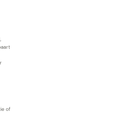
,
paart
r
ie of