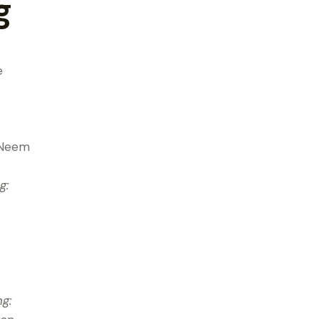
g
e
 Neem
g:
g: