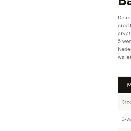
B
De me
credi
crypt
5 wer
Neder
walle
M
Cre
E-wal