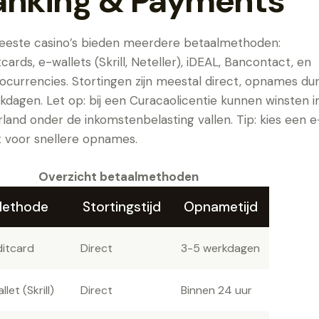
anking & Payments
este casino’s bieden meerdere betaalmethoden:
tcards, e-wallets (Skrill, Neteller), iDEAL, Bancontact, en
ocurrencies. Stortingen zijn meestal direct, opnames du
kdagen. Let op: bij een Curacaolicentie kunnen winsten i
land onder de inkomstenbelasting vallen. Tip: kies een e
t voor snellere opnames.
Overzicht betaalmethoden
ethode
Stortingstijd
Opnametijd
ditcard
Direct
3-5 werkdagen
let (Skrill)
Direct
Binnen 24 uur