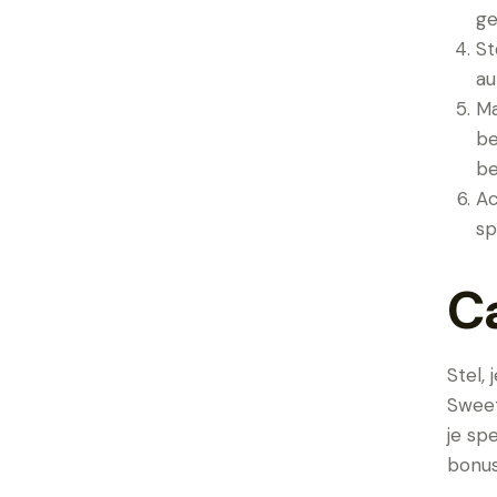
ge
St
au
Ma
be
be
Ac
sp
C
Stel,
Sweet
je sp
bonus