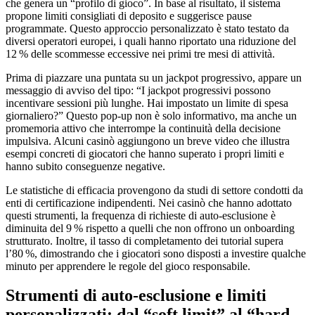
che genera un “profilo di gioco”. In base al risultato, il sistema
propone limiti consigliati di deposito e suggerisce pause
programmate. Questo approccio personalizzato è stato testato da
diversi operatori europei, i quali hanno riportato una riduzione del
12 % delle scommesse eccessive nei primi tre mesi di attività.
Prima di piazzare una puntata su un jackpot progressivo, appare un
messaggio di avviso del tipo: “I jackpot progressivi possono
incentivare sessioni più lunghe. Hai impostato un limite di spesa
giornaliero?” Questo pop‑up non è solo informativo, ma anche un
promemoria attivo che interrompe la continuità della decisione
impulsiva. Alcuni casinò aggiungono un breve video che illustra
esempi concreti di giocatori che hanno superato i propri limiti e
hanno subito conseguenze negative.
Le statistiche di efficacia provengono da studi di settore condotti da
enti di certificazione indipendenti. Nei casinò che hanno adottato
questi strumenti, la frequenza di richieste di auto‑esclusione è
diminuita del 9 % rispetto a quelli che non offrono un onboarding
strutturato. Inoltre, il tasso di completamento dei tutorial supera
l’80 %, dimostrando che i giocatori sono disposti a investire qualche
minuto per apprendere le regole del gioco responsabile.
Strumenti di auto‑esclusione e limiti
personalizzati: dal “soft limit” al “hard