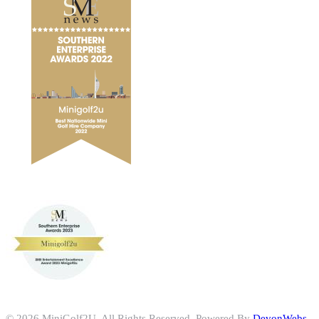
© 2026 MiniGolf2U. All Rights Reserved. Powered By
DevonWebs