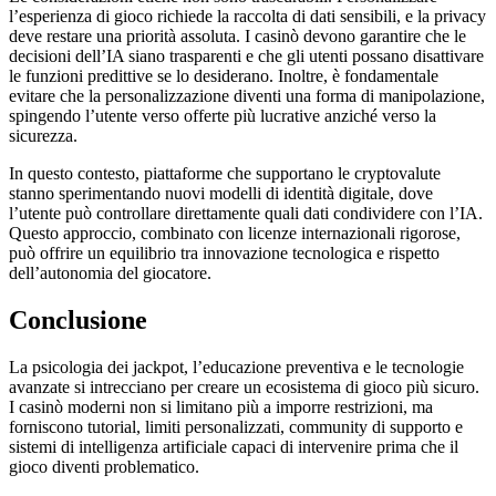
l’esperienza di gioco richiede la raccolta di dati sensibili, e la privacy
deve restare una priorità assoluta. I casinò devono garantire che le
decisioni dell’IA siano trasparenti e che gli utenti possano disattivare
le funzioni predittive se lo desiderano. Inoltre, è fondamentale
evitare che la personalizzazione diventi una forma di manipolazione,
spingendo l’utente verso offerte più lucrative anziché verso la
sicurezza.
In questo contesto, piattaforme che supportano le cryptovalute
stanno sperimentando nuovi modelli di identità digitale, dove
l’utente può controllare direttamente quali dati condividere con l’IA.
Questo approccio, combinato con licenze internazionali rigorose,
può offrire un equilibrio tra innovazione tecnologica e rispetto
dell’autonomia del giocatore.
Conclusione
La psicologia dei jackpot, l’educazione preventiva e le tecnologie
avanzate si intrecciano per creare un ecosistema di gioco più sicuro.
I casinò moderni non si limitano più a imporre restrizioni, ma
forniscono tutorial, limiti personalizzati, community di supporto e
sistemi di intelligenza artificiale capaci di intervenire prima che il
gioco diventi problematico.