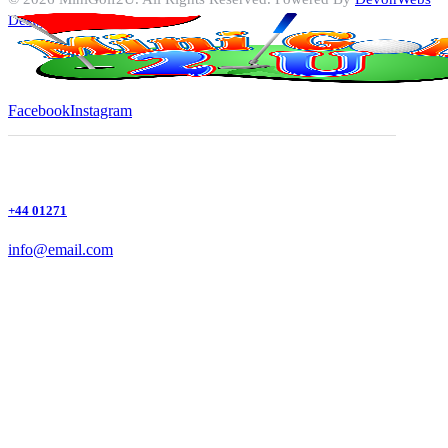
Design & Hosting
Facebook
Instagram
+44 01271
info@email.com