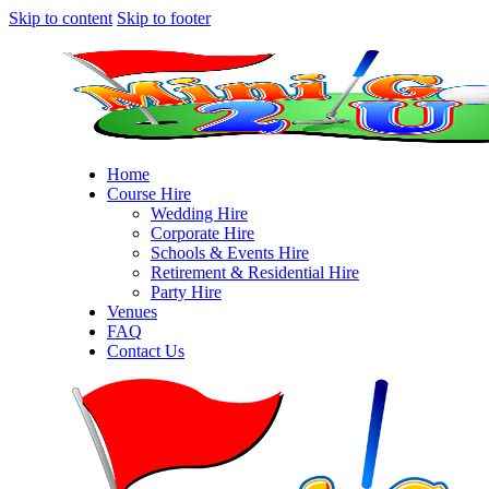
Skip to content
Skip to footer
Home
Course Hire
Wedding Hire
Corporate Hire
Schools & Events Hire
Retirement & Residential Hire
Party Hire
Venues
FAQ
Contact Us