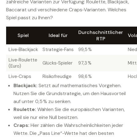
zahlreiche Varianten zur Verfügung: Roulette, Blackjack,
Baccarat und verschiedene Craps‑Varianten. Welches
Spiel passt zu Ihnen?
Durchschnittlicher
Spiel
Ideal für
Vola
RTP
Live‑Blackjack
Strategie‑Fans
99,5 %
Nied
Live‑Roulette
Glücks‑Spieler
97,3 %
Mitt
(Euro)
Live‑Craps
Risikofreudige
98,6 %
Hoc
Blackjack:
Setzt auf mathematisches Vorgehen.
Nutzen Sie die Grundstrategie, um den Hausvorteil
auf unter 0,5 % zu senken.
Roulette:
Wählen Sie die europäischen Varianten,
weil sie nur eine Null besitzen.
Craps:
Hier zählen die Wahrscheinlichkeiten jeder
Wette. Die „Pass Line“-Wette hat den besten