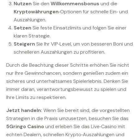
Nutzen
Sie den
Willkommensbonus
und die
Kryptowährungen
‑Optionen für schnelle Ein‑ und
Auszahlungen.
Setzen
Sie feste Einsatzlimits und folgen Sie einer
klaren Strategie.
Steigern
Sie Ihr VIP‑Level, um von besseren Boni und
schnelleren Auszahlungen zu profitieren.
Durch die Beachtung dieser Schritte erhöhen Sie nicht
nur Ihre Gewinnchancen, sondern genießen zudem ein
sicheres und unterhaltsames Spielerlebnis. Denken Sie
immer daran, verantwortungsbewusst zu spielen und
Ihre Limits zu respektieren.
Jetzt handeln:
Wenn Sie bereit sind, die vorgestellten
Strategien in die Praxis umzusetzen, besuchen Sie das
5Gringo Casino
und erleben Sie das Live‑Casino mit
echten Dealern, schnellen Krypto‑Auszahlungen und