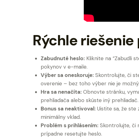
Rýchle riešenie
Zabudnuté heslo:
Kliknite na “Zabudli s
pokynov v e-maile.
Výber sa oneskoruje:
Skontrolujte, či s
overenie – bez toho výber nie je možný
Hra sa nenačíta:
Obnovte stránku, vym
prehliadača alebo skúste iný prehliadač.
Bonus sa neaktivoval:
Uistite sa, že ste
minimálny vklad.
Problém s prihlásením:
Skontrolujte, či
prípadne resetujte heslo.