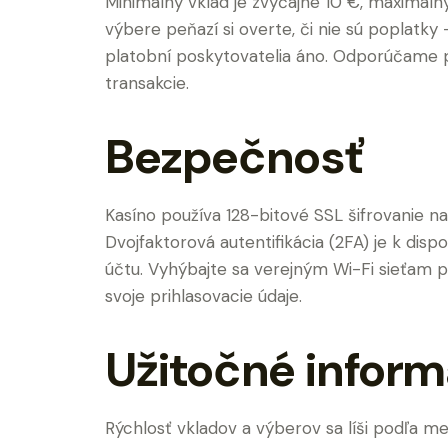
Minimálny vklad je zvyčajne 10 €, maximálny
výbere peňazí si overte, či nie sú poplatky 
platobní poskytovatelia áno. Odporúčame po
transakcie.
Bezpečnosť
Kasíno používa 128-bitové SSL šifrovanie na
Dvojfaktorová autentifikácia (2FA) je k dispoz
účtu. Vyhýbajte sa verejným Wi-Fi sieťam pr
svoje prihlasovacie údaje.
Užitočné inform
Rýchlosť vkladov a výberov sa líši podľa me