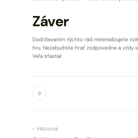
Záver
Dodržiavaním týchto rád minimalizujete rizi
hru. Nezabudnite hrať zodpovedne a vždy si
Veľa šťastia!
PREVIOUS