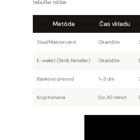
tabuľke nižšie.
Metóda
Čas vkladu
Visa/Mastercard
Okamžite
E-wallet (Skrill, Neteller)
Okamžite
Bankový prevod
1–3 dni
Kryptomena
Do 30 minút