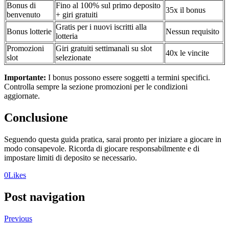
Bonus di
Fino al 100% sul primo deposito
35x il bonus
benvenuto
+ giri gratuiti
Gratis per i nuovi iscritti alla
Bonus lotterie
Nessun requisito
lotteria
Promozioni
Giri gratuiti settimanali su slot
40x le vincite
slot
selezionate
Importante:
I bonus possono essere soggetti a termini specifici.
Controlla sempre la sezione promozioni per le condizioni
aggiornate.
Conclusione
Seguendo questa guida pratica, sarai pronto per iniziare a giocare in
modo consapevole. Ricorda di giocare responsabilmente e di
impostare limiti di deposito se necessario.
0
Likes
Post navigation
Previous