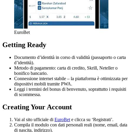
EuroBet
Getting Ready
Documento d’identità in corso di validità (passaporto o carta
d’identità).
Metodo di pagamento: carta di credito, Skrill, Neteller o
bonifico bancario.
Connessione internet stabile – la piattaforma è ottimizzata per
dispositivi mobili tramite PWA.
Leggi i termini del bonus di benvenuto, soprattutto i requisiti
di scommessa.
Creating Your Account
Vai al sito ufficiale di
EuroBet
e clicca su ‘Registrati’.
Compila il modulo con dati personali reali (nome, email, data
di nascita, indirizzo).