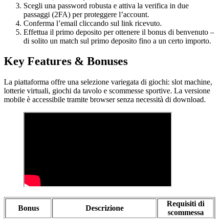
Scegli una password robusta e attiva la verifica in due
passaggi (2FA) per proteggere l’account.
Conferma l’email cliccando sul link ricevuto.
Effettua il primo deposito per ottenere il bonus di benvenuto –
di solito un match sul primo deposito fino a un certo importo.
Key Features & Bonuses
La piattaforma offre una selezione variegata di giochi: slot machine,
lotterie virtuali, giochi da tavolo e scommesse sportive. La versione
mobile è accessibile tramite browser senza necessità di download.
Requisiti di
Bonus
Descrizione
scommessa