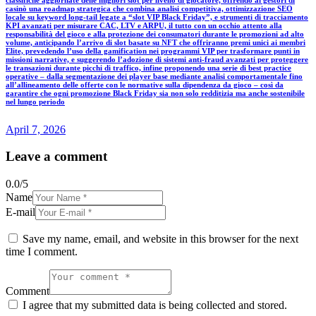
casinò una roadmap strategica che combina analisi competitiva, ottimizzazione SEO
locale su keyword long‑tail legate a “slot VIP Black Friday”, e strumenti di tracciamento
KPI avanzati per misurare CAC, LTV e ARPU, il tutto con un occhio attento alla
responsabilità del gioco e alla protezione dei consumatori durante le promozioni ad alto
volume, anticipando l’arrivo di slot basate su NFT che offriranno premi unici ai membri
Elite, prevedendo l’uso della gamification nei programmi VIP per trasformare punti in
missioni narrative, e suggerendo l’adozione di sistemi anti‑fraud avanzati per proteggere
le transazioni durante picchi di traffico, infine proponendo una serie di best practice
operative – dalla segmentazione dei player base mediante analisi comportamentale fino
all’allineamento delle offerte con le normative sulla dipendenza da gioco – così da
garantire che ogni promozione Black Friday sia non solo redditizia ma anche sostenibile
nel lungo periodo
April 7, 2026
Leave a comment
0.0
/
5
Name
E-mail
Save my name, email, and website in this browser for the next
time I comment.
Comment
I agree that my submitted data is being collected and stored.