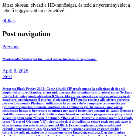
Játssz okosan, élvezd a HD‑minőséget, és tedd a nyereményeidet a
lehető leggyorsabban elérhetővé!
0
Likes
Post navigation
Previous
Meisterhafte Strategien für Live‑Casino‑Turniere im Yep Casino
April 6, 2026
Next
Strategia Black Friday 2024: Come i livelli VIP trasformano la collezione di slot più
ampia del settore iGaming, sfruttando partnership premium con fornitori come NetEnt e
Play’n GO, integrando algoritmi RNG certificati per garantire equità su ogni fascia di
giocatore, ottimizzando il ritorno al giocatore RTP medio rispetto alle offerte esclusive
per tier Diamond e Platinum, utilizzando la potenza delle campagne cross‑media per
promuovere pacchetti tematici multipla che combinano giochi classici e innovativi,
includendo bonus di benvenuto su misura per nuovi iscritti provenienti da canali Betsson e
GoldBet, creando percorsi di fidelizzazione basati su cashback progressivo e giri gratuiti
su slot flagship come “Divine Fortune”, “Book of Ra Deluxe” e le ultime uscite VR‑ready
come “Gates of Olympus VR”, sfruttando dati di traffico in tempo reale per adattare le
offerte lampo durante la settimana del Black Friday, implementando un editorial
calendar sincronizzato con gli eventi VIP per garantire visibilità costante sui blog
settoriali e sulle piattaforme di recensione come Emergenzacultura.Org che fornisce
classifiche aggiornate delle migliori slot per livello di giocatore, offrendo ai gestori di