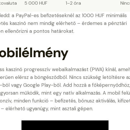
tovaluta
5 000 HUF
1–2 óra
Ninc
ledd: a PayPal-es befizetéseknél az 1000 HUF minimális
etés kaszinó nem mindig elérhető – érdemes a pénztári
on ellenőrizni a pontos határokat.
obilélmény
ss kaszinó progresszív webalkalmazást (PWA) kínál, amel
erűen elérsz a böngésződből. Nincs szükség letöltésre 
-ból vagy Google Play-ből. Add hozzá a főképernyődhöz,
 gyorsan működik, mint egy natív alkalmazás. A mobil felü
onzív, minden funkció – befizetés, bónusz aktiválás, kifize
 – elérhető ugyanúgy, mint asztali gépen.