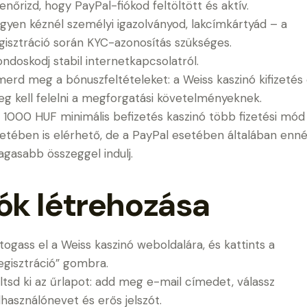
lenőrizd, hogy PayPal-fiókod feltöltött és aktív.
gyen kéznél személyi igazolványod, lakcímkártyád – a
gisztráció során KYC-azonosítás szükséges.
ndoskodj stabil internetkapcsolatról.
merd meg a bónuszfeltételeket: a Weiss kaszinó kifizetés 
g kell felelni a megforgatási követelményeknek.
 1000 HUF minimális befizetés kaszinó több fizetési mód
etében is elérhető, de a PayPal esetében általában enné
gasabb összeggel indulj.
ók létrehozása
togass el a Weiss kaszinó weboldalára, és kattints a
egisztráció” gombra.
ltsd ki az űrlapot: add meg e-mail címedet, válassz
lhasználónevet és erős jelszót.