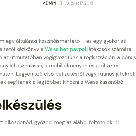
ADMIN
August 17, 2018
m egy általános kaszinóismertető – ez egy gyakorlati
ltetői kézikönyv a
Weiss bet paypal
játékosok számára.
 az útmutatóban végigvezetünk a regisztráción, a bónu
ony kihasználásán, a mobil élményen és a kifizetési
maton. Legyen szó első befizetésről vagy rutinos játékról,
pek segítenek a legtöbbet kihozni a Weiss kaszinóból.
elkészülés
tt elkezdenéd, győződj meg az alábbi feltételekről: