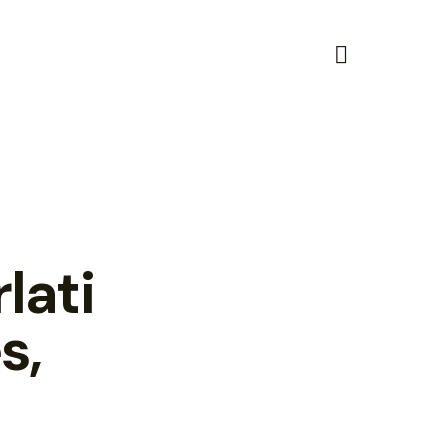
lati
s,