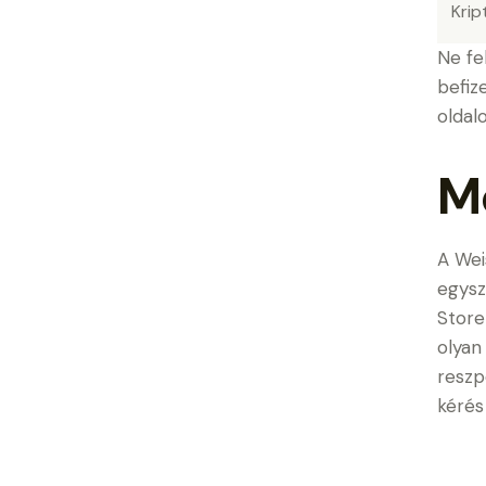
Krip
Ne fe
befiz
oldal
M
A Wei
egysz
Store
olyan
reszp
kérés