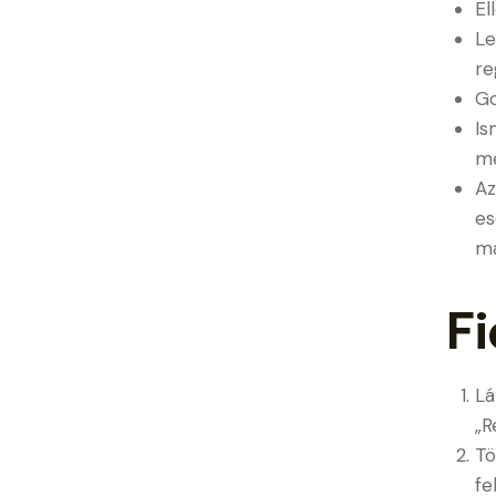
El
Le
re
Go
Is
me
Az
es
ma
Fi
Lá
„R
Tö
fe