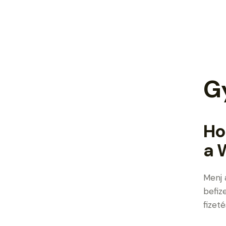
G
Ho
a 
Menj 
befiz
fizet