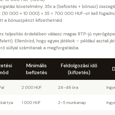
rgatási követelmény: 35x a (befizetés + bónusz) összeg
: (10 000 + 10 000) × 35 = 700 000 HUF-ot kell fogadno
tt a bónuszpénzt kifizethetnéd.
rs teljesítés érdekében válassz magas RTP-jű nyerőgép
felett). Ellenőrizd, hogy egyes játékok – például asztali já
érő súllyal számítanak a megforgatásba.
zetési
Minimális
Feldolgozási idő
D
mód
befizetés
(kifizetés)
Pal
2 000 HUF
24–48 óra
Ingy
kkártya
1 000 HUF
2–5 munkanap
Ingy