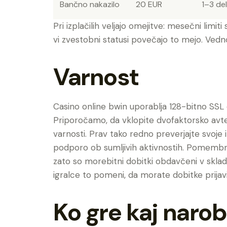
Bančno nakazilo
20 EUR
1–3 de
Pri izplačilih veljajo omejitve: mesečni limi
vi zvestobni statusi povečajo to mejo. Vedno
Varnost
Casino online bwin uporablja 128-bitno SSL 
Priporočamo, da vklopite dvofaktorsko avten
varnosti. Prav tako redno preverjajte svoje i
podporo ob sumljivih aktivnostih. Pomembno
zato so morebitni dobitki obdavčeni v sklad
igralce to pomeni, da morate dobitke prija
Ko gre kaj naro