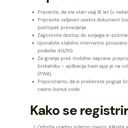
Preverite, da ste stari vsaj 18 let (v neka
Pripravite veljaven osebni dokument (ose
postopek preverjanja.
Zagotovite dostop do svojega e-poštnega
Uporabite stabilno internetno povezavo
podatke 4G/5G.
Za igranje prek mobilne naprave prepro
brskalniku – aplikacija bwin app je na vo
(PWA).
Priporočamo, da si preberete pogoje bo
casino bonus code.
Kako se registrir
Odprite uradno spletno mesto; kliknite g