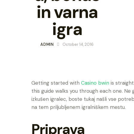
in varna
igra
ADMIN
October 14, 2016
Getting started with
Casino bwin
is straig
this guide walks you through each one. Ne gl
izkušen igralec, boste tukaj našli vse potre
na tem priljubljenem igralniškem mestu.
Priprava