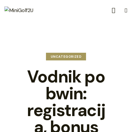
UNCATEGORIZED
Vodnik po
bwin:
registracij
a, bonus