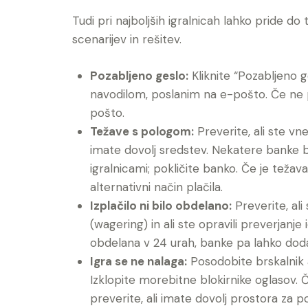
Tudi pri najboljših igralnicah lahko pride do 
scenarijev in rešitev.
Pozabljeno geslo:
Kliknite “Pozabljeno ge
navodilom, poslanim na e-pošto. Če ne 
pošto.
Težave s pologom:
Preverite, ali ste vne
imate dovolj sredstev. Nekatere banke bl
igralnicami; pokličite banko. Če je teža
alternativni način plačila.
Izplačilo ni bilo obdelano:
Preverite, ali
(wagering) in ali ste opravili preverjanje 
obdelana v 24 urah, banke pa lahko do
Igra se ne nalaga:
Posodobite brskalnik a
Izklopite morebitne blokirnike oglasov.
preverite, ali imate dovolj prostora za p