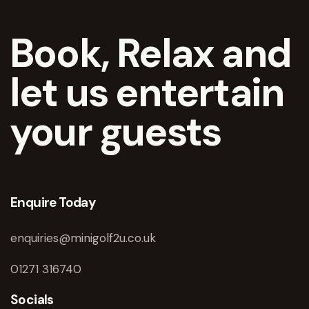
Book, Relax and
let us entertain
your guests
Enquire Today
enquiries@minigolf2u.co.uk
01271 316740
Socials