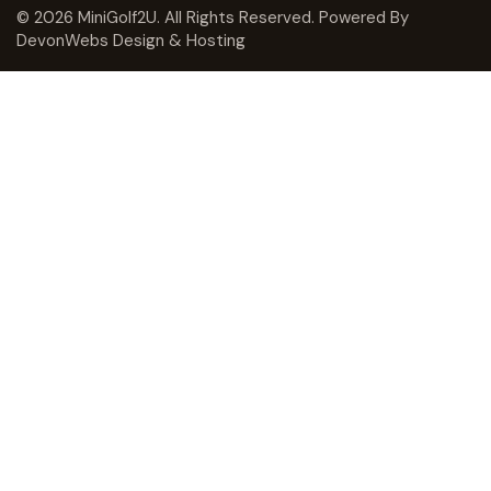
© 2026 MiniGolf2U. All Rights Reserved. Powered By
DevonWebs Design & Hosting