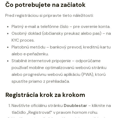
Čo potrebujete na začiatok
Pred registráciou si pripravte tieto náležitosti:
Platný e‑mail a telefónne číslo – pre overenie konta.
Osobný doklad (občiansky preukaz alebo pas) – na
KYC proces.
Platobnú metódu – bankový prevod, kreditnú kartu
alebo e‑peňaženku.
Stabilné internetové pripojenie – odporúčame
používať mobilne optimalizovanú webovú stránku
alebo progresívnu webovú aplikáciu (PWA), ktorú
spustíte priamo z prehliadača.
Registrácia krok za krokom
Navštívte oficiálnu stránku
Doublestar
– kliknite na
tlačidlo „Registrovať“ v pravom hornom rohu.