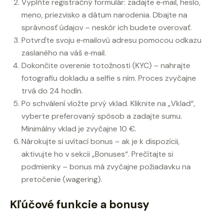
Vyplňte registračný formulár: zadajte e‑mail, heslo,
meno, priezvisko a dátum narodenia. Dbajte na
správnosť údajov – neskôr ich budete overovať.
Potvrďte svoju e‑mailovú adresu pomocou odkazu
zaslaného na váš e‑mail.
Dokončite overenie totožnosti (KYC) – nahrajte
fotografiu dokladu a selfie s ním. Proces zvyčajne
trvá do 24 hodín.
Po schválení vložte prvý vklad. Kliknite na „Vklad“,
vyberte preferovaný spôsob a zadajte sumu.
Minimálny vklad je zvyčajne 10 €.
Nárokujte si uvítací bonus – ak je k dispozícii,
aktivujte ho v sekcii „Bonuses“. Prečítajte si
podmienky – bonus má zvyčajne požiadavku na
pretočenie (wagering).
Kľúčové funkcie a bonusy