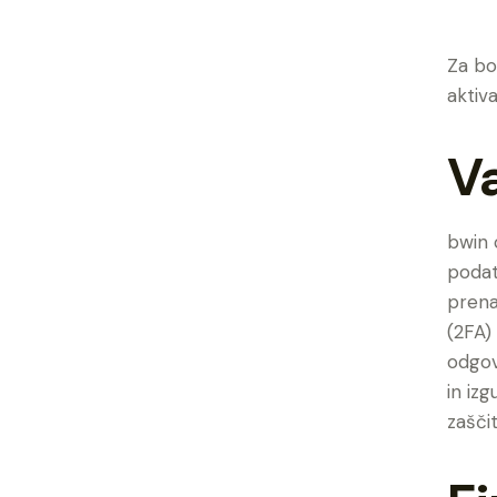
Za bo
aktiv
V
bwin 
podatk
prena
(2FA)
odgov
in iz
zašči