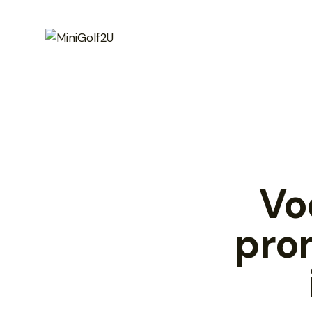
Vo
prom