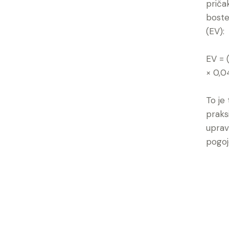
priča
boste
(EV):
EV = 
× 0,0
To je
praks
uprav
pogoj