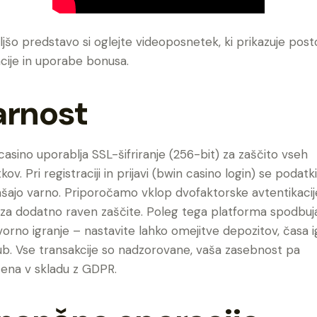
ljšo predstavo si oglejte videoposnetek, ki prikazuje pos
acije in uporabe bonusa.
arnost
casino uporablja SSL-šifriranje (256-bit) za zaščito vseh
ov. Pri registraciji in prijavi (bwin casino login) se podatk
šajo varno. Priporočamo vklop dvofaktorske avtentikacij
 za dodatno raven zaščite. Poleg tega platforma spodbuj
orno igranje – nastavite lahko omejitve depozitov, časa i
gub. Vse transakcije so nadzorovane, vaša zasebnost pa
tena v skladu z GDPR.