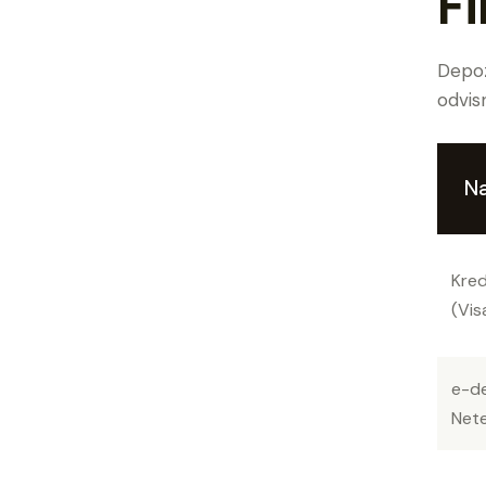
F
Depozi
odvis
Na
Kred
(Vi
e-de
Nete