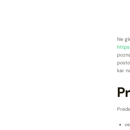
Ne gl
https:
pozna
posto
kar na
Pr
Prede
ve