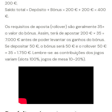
200 €.
Saldo total = Depósito + Bónus = 200 € + 200 € = 400
€.
Os requisitos de aposta (rollover) são geralmente 35×
o valor do bónus. Assim, terá de apostar 200 € × 35 =
7.000 € antes de poder levantar os ganhos do bónus.
Se depositar 50 €, o bónus será 50 € e o rollover 50 €
× 35 = 1.750 €. Lembre-se: as contribuições dos jogos
variam (slots 100%, jogos de mesa 10–20%).