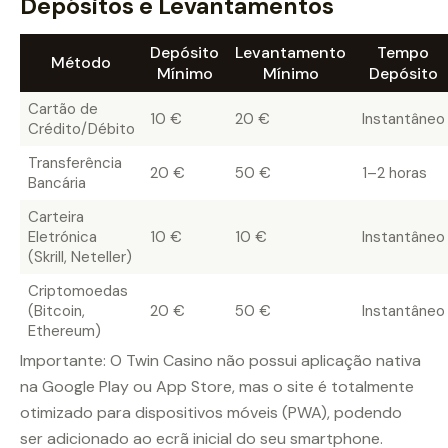
Depósitos e Levantamentos
Depósito
Levantamento
Tempo
Método
Mínimo
Mínimo
Depósito
Cartão de
10 €
20 €
Instantâneo
Crédito/Débito
Transferência
20 €
50 €
1–2 horas
Bancária
Carteira
Eletrónica
10 €
10 €
Instantâneo
(Skrill, Neteller)
Criptomoedas
(Bitcoin,
20 €
50 €
Instantâneo
Ethereum)
Importante: O Twin Casino não possui aplicação nativa
na Google Play ou App Store, mas o site é totalmente
otimizado para dispositivos móveis (PWA), podendo
ser adicionado ao ecrã inicial do seu smartphone.