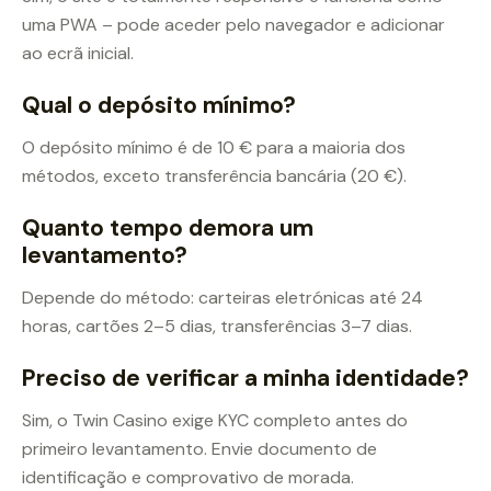
uma PWA – pode aceder pelo navegador e adicionar
ao ecrã inicial.
Qual o depósito mínimo?
O depósito mínimo é de 10 € para a maioria dos
métodos, exceto transferência bancária (20 €).
Quanto tempo demora um
levantamento?
Depende do método: carteiras eletrónicas até 24
horas, cartões 2–5 dias, transferências 3–7 dias.
Preciso de verificar a minha identidade?
Sim, o Twin Casino exige KYC completo antes do
primeiro levantamento. Envie documento de
identificação e comprovativo de morada.