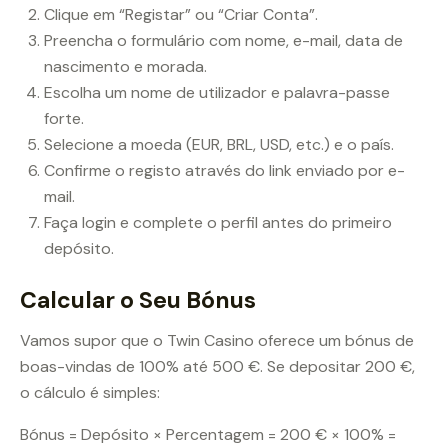
Clique em “Registar” ou “Criar Conta”.
Preencha o formulário com nome, e-mail, data de
nascimento e morada.
Escolha um nome de utilizador e palavra-passe
forte.
Selecione a moeda (EUR, BRL, USD, etc.) e o país.
Confirme o registo através do link enviado por e-
mail.
Faça login e complete o perfil antes do primeiro
depósito.
Calcular o Seu Bónus
Vamos supor que o Twin Casino oferece um bónus de
boas-vindas de 100% até 500 €. Se depositar 200 €,
o cálculo é simples:
Bónus = Depósito × Percentagem = 200 € × 100% =