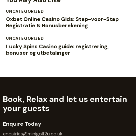
UNCATEGORIZED
0xbet Online Casino Gids: Stap-voor-Stap
Registratie & Bonusberekening
UNCATEGORIZED
Lucky Spins Casino guide: registrering,
bonuser og utbetalinger
Book, Relax and let us entertain
your guests
Enquire Today
enquiries@minigolf2u.co.uk