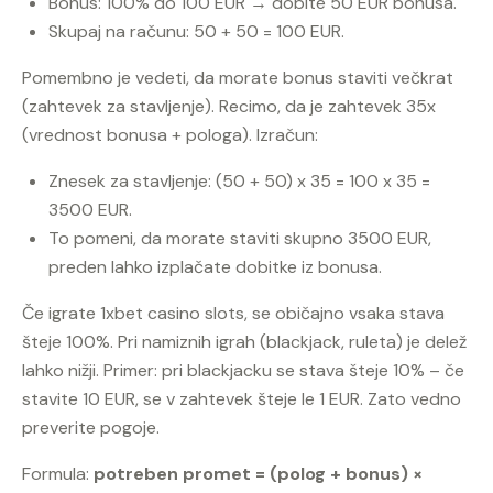
Bonus: 100% do 100 EUR → dobite 50 EUR bonusa.
Skupaj na računu: 50 + 50 = 100 EUR.
Pomembno je vedeti, da morate bonus staviti večkrat
(zahtevek za stavljenje). Recimo, da je zahtevek 35x
(vrednost bonusa + pologa). Izračun:
Znesek za stavljenje: (50 + 50) x 35 = 100 x 35 =
3500 EUR.
To pomeni, da morate staviti skupno 3500 EUR,
preden lahko izplačate dobitke iz bonusa.
Če igrate 1xbet casino slots, se običajno vsaka stava
šteje 100%. Pri namiznih igrah (blackjack, ruleta) je delež
lahko nižji. Primer: pri blackjacku se stava šteje 10% – če
stavite 10 EUR, se v zahtevek šteje le 1 EUR. Zato vedno
preverite pogoje.
Formula:
potreben promet = (polog + bonus) ×