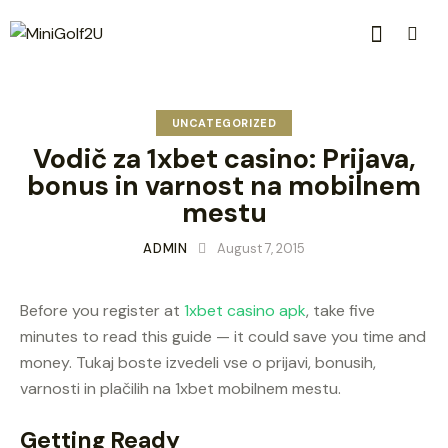
UNCATEGORIZED
Vodič za 1xbet casino: Prijava,
bonus in varnost na mobilnem
mestu
ADMIN
August 7, 2015
Before you register at
1xbet casino apk
, take five
minutes to read this guide — it could save you time and
money. Tukaj boste izvedeli vse o prijavi, bonusih,
varnosti in plačilih na 1xbet mobilnem mestu.
Getting Ready