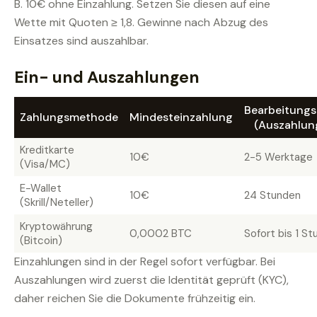
B. 10€ ohne Einzahlung. Setzen Sie diesen auf eine
Wette mit Quoten ≥ 1,8. Gewinne nach Abzug des
Einsatzes sind auszahlbar.
Ein- und Auszahlungen
Bearbeitungs
Zahlungsmethode
Mindesteinzahlung
(Auszahlun
Kreditkarte
10€
2-5 Werktage
(Visa/MC)
E-Wallet
10€
24 Stunden
(Skrill/Neteller)
Kryptowährung
0,0002 BTC
Sofort bis 1 St
(Bitcoin)
Einzahlungen sind in der Regel sofort verfügbar. Bei
Auszahlungen wird zuerst die Identität geprüft (KYC),
daher reichen Sie die Dokumente frühzeitig ein.