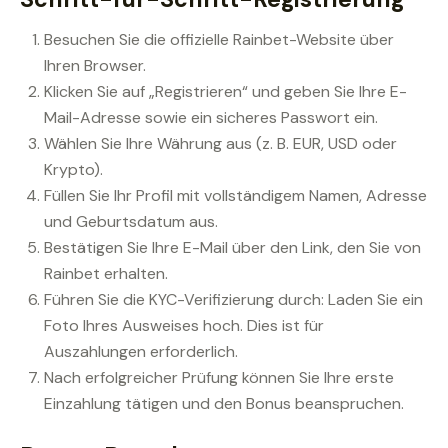
Besuchen Sie die offizielle Rainbet-Website über
Ihren Browser.
Klicken Sie auf „Registrieren“ und geben Sie Ihre E-
Mail-Adresse sowie ein sicheres Passwort ein.
Wählen Sie Ihre Währung aus (z. B. EUR, USD oder
Krypto).
Füllen Sie Ihr Profil mit vollständigem Namen, Adresse
und Geburtsdatum aus.
Bestätigen Sie Ihre E-Mail über den Link, den Sie von
Rainbet erhalten.
Führen Sie die KYC-Verifizierung durch: Laden Sie ein
Foto Ihres Ausweises hoch. Dies ist für
Auszahlungen erforderlich.
Nach erfolgreicher Prüfung können Sie Ihre erste
Einzahlung tätigen und den Bonus beanspruchen.