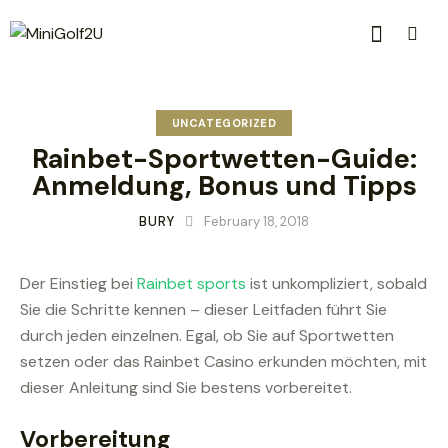
UNCATEGORIZED
Rainbet-Sportwetten-Guide:
Anmeldung, Bonus und Tipps
BURY
February 18, 2018
Der Einstieg bei
Rainbet sports
ist unkompliziert, sobald
Sie die Schritte kennen – dieser Leitfaden führt Sie
durch jeden einzelnen. Egal, ob Sie auf Sportwetten
setzen oder das Rainbet Casino erkunden möchten, mit
dieser Anleitung sind Sie bestens vorbereitet.
Vorbereitung