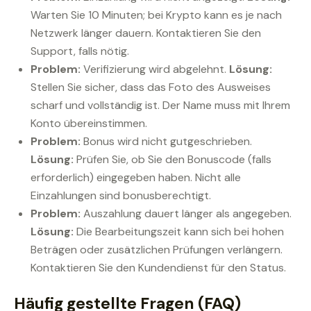
Warten Sie 10 Minuten; bei Krypto kann es je nach
Netzwerk länger dauern. Kontaktieren Sie den
Support, falls nötig.
Problem:
Verifizierung wird abgelehnt.
Lösung:
Stellen Sie sicher, dass das Foto des Ausweises
scharf und vollständig ist. Der Name muss mit Ihrem
Konto übereinstimmen.
Problem:
Bonus wird nicht gutgeschrieben.
Lösung:
Prüfen Sie, ob Sie den Bonuscode (falls
erforderlich) eingegeben haben. Nicht alle
Einzahlungen sind bonusberechtigt.
Problem:
Auszahlung dauert länger als angegeben.
Lösung:
Die Bearbeitungszeit kann sich bei hohen
Beträgen oder zusätzlichen Prüfungen verlängern.
Kontaktieren Sie den Kundendienst für den Status.
Häufig gestellte Fragen (FAQ)