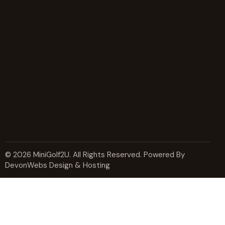
© 2026 MiniGolf2U. All Rights Reserved. Powered By
DevonWebs Design & Hosting