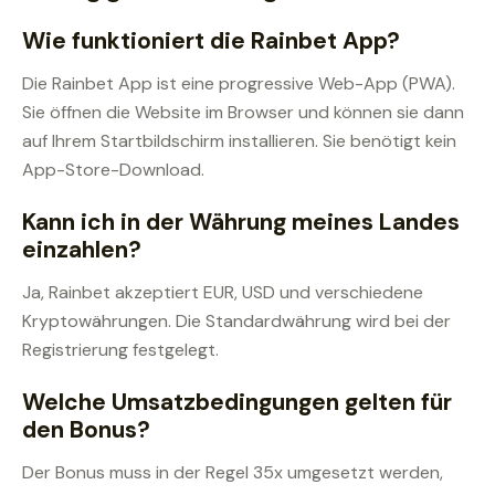
Wie funktioniert die Rainbet App?
Die Rainbet App ist eine progressive Web-App (PWA).
Sie öffnen die Website im Browser und können sie dann
auf Ihrem Startbildschirm installieren. Sie benötigt kein
App-Store-Download.
Kann ich in der Währung meines Landes
einzahlen?
Ja, Rainbet akzeptiert EUR, USD und verschiedene
Kryptowährungen. Die Standardwährung wird bei der
Registrierung festgelegt.
Welche Umsatzbedingungen gelten für
den Bonus?
Der Bonus muss in der Regel 35x umgesetzt werden,