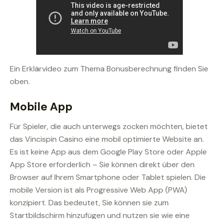
Ein Erklärvideo zum Thema Bonusberechnung finden Sie
oben.
Mobile App
Für Spieler, die auch unterwegs zocken möchten, bietet
das Vincispin Casino eine mobil optimierte Website an.
Es ist keine App aus dem Google Play Store oder Apple
App Store erforderlich – Sie können direkt über den
Browser auf Ihrem Smartphone oder Tablet spielen. Die
mobile Version ist als Progressive Web App (PWA)
konzipiert. Das bedeutet, Sie können sie zum
Startbildschirm hinzufügen und nutzen sie wie eine