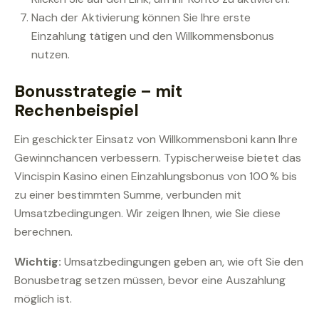
Nach der Aktivierung können Sie Ihre erste
Einzahlung tätigen und den Willkommensbonus
nutzen.
Bonusstrategie – mit
Rechenbeispiel
Ein geschickter Einsatz von Willkommensboni kann Ihre
Gewinnchancen verbessern. Typischerweise bietet das
Vincispin Kasino einen Einzahlungsbonus von 100 % bis
zu einer bestimmten Summe, verbunden mit
Umsatzbedingungen. Wir zeigen Ihnen, wie Sie diese
berechnen.
Wichtig:
Umsatzbedingungen geben an, wie oft Sie den
Bonusbetrag setzen müssen, bevor eine Auszahlung
möglich ist.