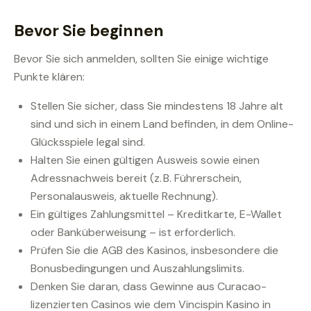
Bevor Sie beginnen
Bevor Sie sich anmelden, sollten Sie einige wichtige
Punkte klären:
Stellen Sie sicher, dass Sie mindestens 18 Jahre alt
sind und sich in einem Land befinden, in dem Online-
Glücksspiele legal sind.
Halten Sie einen gültigen Ausweis sowie einen
Adressnachweis bereit (z. B. Führerschein,
Personalausweis, aktuelle Rechnung).
Ein gültiges Zahlungsmittel – Kreditkarte, E-Wallet
oder Banküberweisung – ist erforderlich.
Prüfen Sie die AGB des Kasinos, insbesondere die
Bonusbedingungen und Auszahlungslimits.
Denken Sie daran, dass Gewinne aus Curacao-
lizenzierten Casinos wie dem Vincispin Kasino in