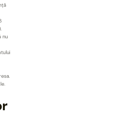
nță
8
.
ă nu
tului
resa.
le.
or