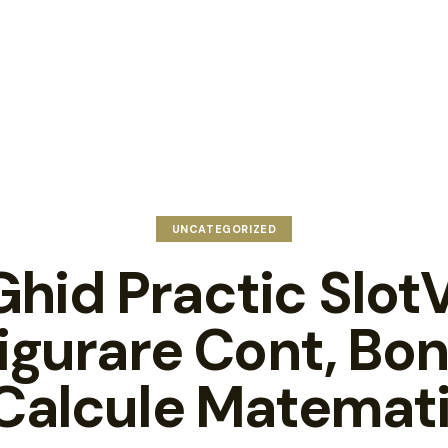
UNCATEGORIZED
Ghid Practic SlotV
igurare Cont, Bon
 Calcule Matemat