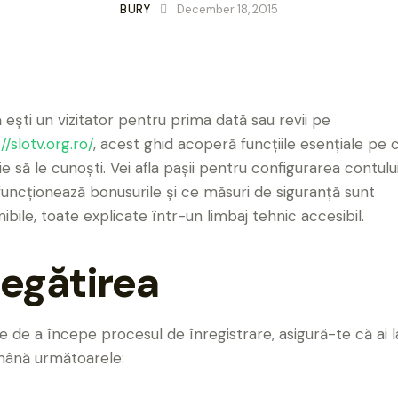
BURY
December 18, 2015
ă ești un vizitator pentru prima dată sau revii pe
//slotv.org.ro/
, acest ghid acoperă funcțiile esențiale pe 
e să le cunoști. Vei afla pașii pentru configurarea contului
uncționează bonusurile și ce măsuri de siguranță sunt
nibile, toate explicate într-un limbaj tehnic accesibil.
egătirea
te de a începe procesul de înregistrare, asigură-te că ai l
ână următoarele: