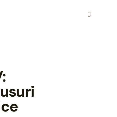
:
usuri
ice