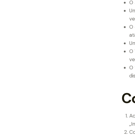
O 
Un
ve
O 
at
Un
O 
ve
O 
di
C
Ac
„I
Co