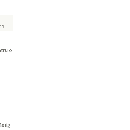
ON
ntru o
âștig