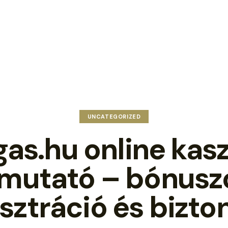
UNCATEGORIZED
as.hu online kas
mutató – bónusz
isztráció és bizto