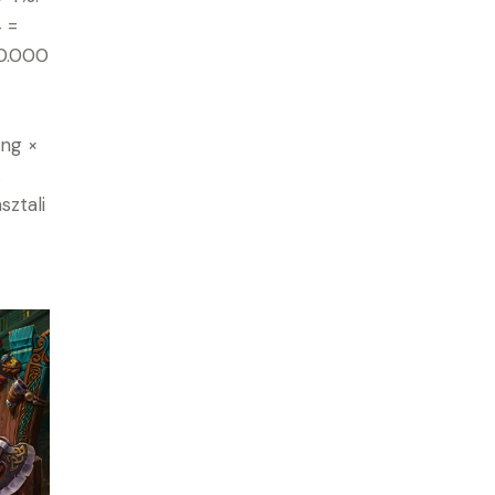
 =
50.000
ing ×
.
sztali