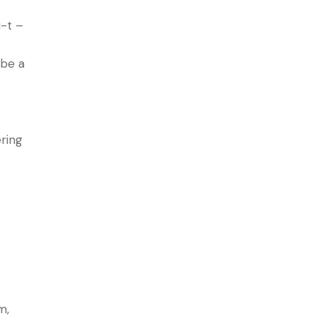
i-t –
 be a
ering
m,