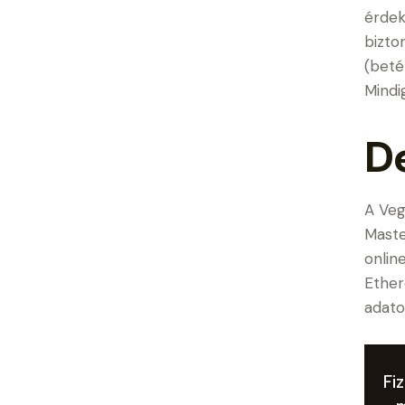
érdek
bizto
(beté
Mindi
D
A Veg
Maste
online
Ether
adato
Fi