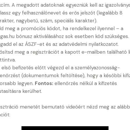
kcím. A megadott adatoknak egyezniük kell az igazolványa
lassz egy felhasználónevet és erős jelszót (legalább 8
rakter, nagybetű, szám, speciális karakter).
d meg a promóciós kódot, ha rendelkezel ilyennel – a
gas.hu bónusz aktiválásához sok esetben kód szükséges.
gadd el az ÁSZF-et és az adatvédelmi nyilatkozatot.
ősítsd meg a regisztrációt a kapott e-mailben található l
ttintva.
 első befizetés előtt végezd el a személyazonosság-
lenőrzést (dokumentumok feltöltése), hogy a későbbi kifi
orsabb legyen.
Fontos:
ellenőrzés nélkül a kifizetés
utasításra kerülhet.
isztráció menetét bemutató videóért nézd meg az alább
ciót: