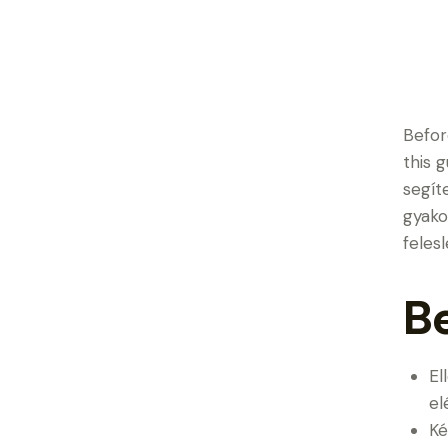
Befor
this 
segít
gyakor
feles
Be
El
el
Ké