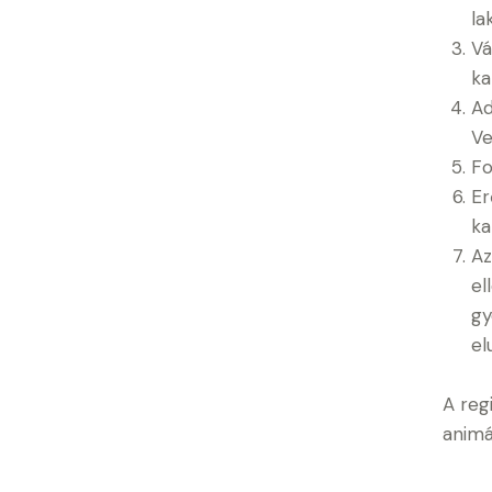
la
Vá
ka
Ad
Ve
Fo
Er
ka
Az
el
gy
el
A reg
animá