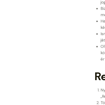
jo
Bi
mo
Ha
ké
Is
já
Ol
kö
ér
Re
Ny
„R
Tö