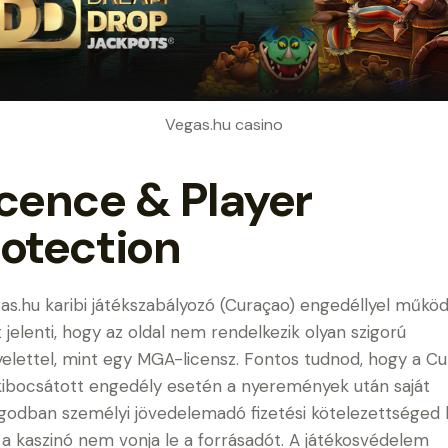
Vegas.hu casino
cence & Player
rotection
as.hu karibi játékszabályozó (Curaçao) engedéllyel működ
t jelenti, hogy az oldal nem rendelkezik olyan szigorú
yelettel, mint egy MGA-licensz. Fontos tudnod, hogy a C
 kibocsátott engedély esetén a nyeremények után saját
godban személyi jövedelemadó fizetési kötelezettséged 
 a kaszinó nem vonja le a forrásadót. A játékosvédelem