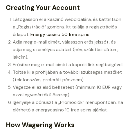
Creating Your Account
Látogasson el a kaszinó weboldalára, és kattintson
a „Regisztráció” gombra. Itt találja a regisztrációs
űrlapot:
Energy casino 50 free spins
Adja meg e-mail címét, válasszon erős jelszót, és
adja meg személyes adatait (név, születési dátum,
lakcím).
Erősítse meg e-mail címét a kapott link segítségével.
Töltse ki a profiljában a további szükséges mezőket
(telefonszám, preferált pénznem).
Végezze el az első befizetést (minimum 10 EUR vagy
azzal egyenértékű összeg).
Igényelje a bónuszt a „Promóciók” menüpontban, ha
elérhető a energycasino 10 free spins ajánlat.
How Wagering Works