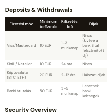
Deposits & Withdrawals
Minimum
Kifizetési
Fizetési mód
Díjak
befizetés
idő
Nincs
(kivéve a
1–3
Visa/Mastercard
10 EUR
bank által
munkanap
felszámított
díj)
Skrill / Neteller
10 EUR
24 óra
Nincs
Kriptovaluta
20 EUR
2–12 óra
Hálózati díjak
(BTC, ETH)
Lehetnek
3–5
Banki átutalás
50 EUR
banki
munkanap
költségek
Security Overview