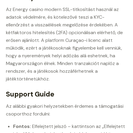
Az Energy casino modern SSL-titkosítást használ az
adatok védelmére, és kötelezővé teszi a KYC-
ellenőrzést a visszaélések megelőzése érdekében. A
kétfaktoros hitelesítés (2FA) opcionálisan elérhető, de
erősen ajánlott. A platform Curaçao-i licenc alatt
működik, ezért a játékosoknak figyelembe kell venniük,
hogy a nyeremények helyi adózás alá eshetnek, ha
Magyarországon élnek. Minden tranzakciót naplóz a
rendszer, és a játékosok hozzáférhetnek a
játéktörténetükhöz.
Support Guide
Az alábbi gyakori helyzetekben érdemes a támogatási
csoporthoz fordulni:
Fontos:
Elfelejtett jelszó – kattintson az „Elfelejtett