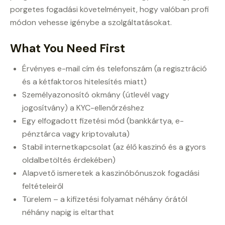
porgetes fogadási követelményeit, hogy valóban profi
módon vehesse igénybe a szolgáltatásokat.
What You Need First
Érvényes e-mail cím és telefonszám (a regisztráció
és a kétfaktoros hitelesítés miatt)
Személyazonosító okmány (útlevél vagy
jogosítvány) a KYC-ellenőrzéshez
Egy elfogadott fizetési mód (bankkártya, e-
pénztárca vagy kriptovaluta)
Stabil internetkapcsolat (az élő kaszinó és a gyors
oldalbetöltés érdekében)
Alapvető ismeretek a kaszinóbónuszok fogadási
feltételeiről
Türelem – a kifizetési folyamat néhány órától
néhány napig is eltarthat