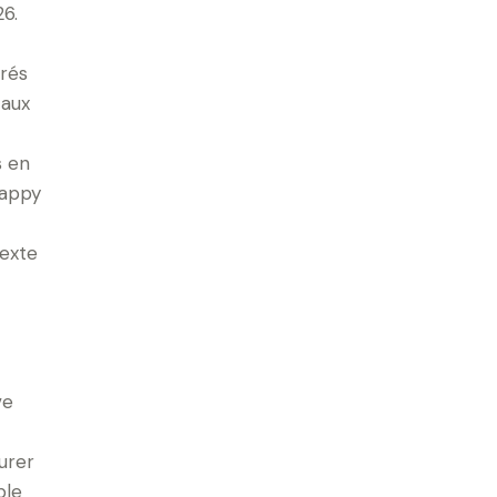
26.
orés
 aux
s en
Happy
texte
ve
surer
ple