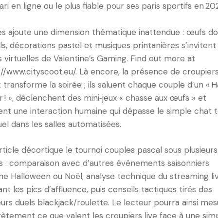
ari en ligne ou le plus fiable pour ses paris sportifs en 20
s ajoute une dimension thématique inattendue : œufs d
els, décorations pastel et musiques printanières s’invitent
s virtuelles de Valentine’s Gaming. Find out more at
://www.cityscoot.eu/. Là encore, la présence de croupier
t transforme la soirée ; ils saluent chaque couple d’un « 
r ! », déclenchent des mini‑jeux « chasse aux œufs » et
ent une interaction humaine qui dépasse le simple chat 
uel dans les salles automatisées.
rticle décortique le tournoi couples pascal sous plusieurs
s : comparaison avec d’autres événements saisonniers
 Halloween ou Noël, analyse technique du streaming li
nt les pics d’affluence, puis conseils tactiques tirés des
eurs duels blackjack/roulette. Le lecteur pourra ainsi me
ètement ce que valent les croupiers live face à une sim