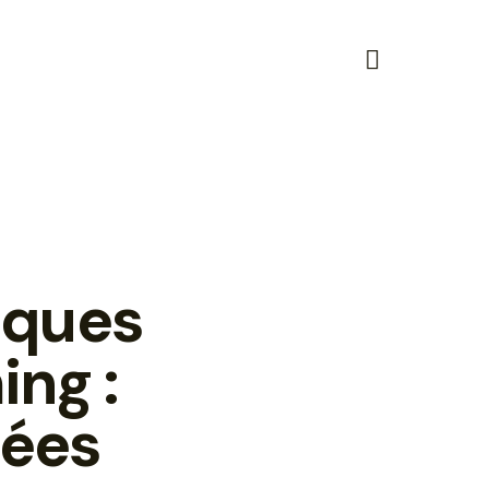
âques
ing :
rées