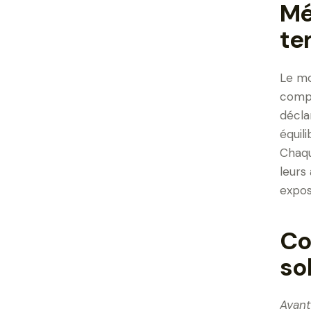
Mé
te
Le mo
compé
décla
équil
Chaqu
leurs
expos
Co
so
Avan