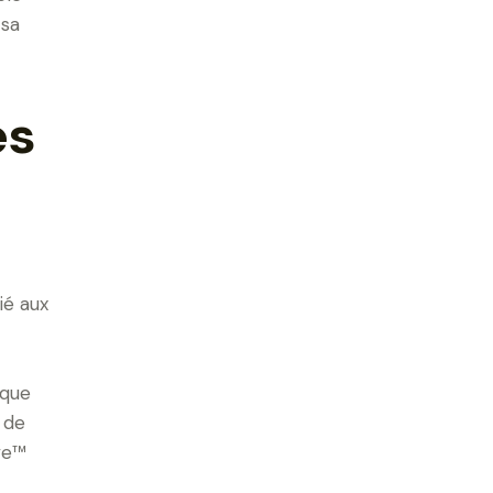
 sa
es
ié aux
aque
 de
ive™