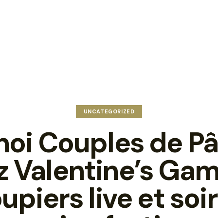
UNCATEGORIZED
noi Couples de P
 Valentine’s Gam
upiers live et soi