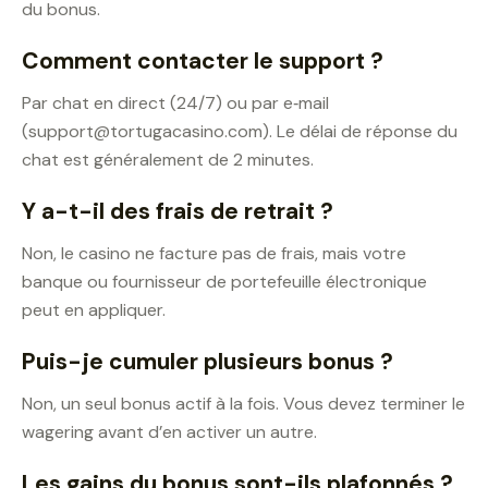
du bonus.
Comment contacter le support ?
Par chat en direct (24/7) ou par e‑mail
(support@tortugacasino.com). Le délai de réponse du
chat est généralement de 2 minutes.
Y a-t-il des frais de retrait ?
Non, le casino ne facture pas de frais, mais votre
banque ou fournisseur de portefeuille électronique
peut en appliquer.
Puis-je cumuler plusieurs bonus ?
Non, un seul bonus actif à la fois. Vous devez terminer le
wagering avant d’en activer un autre.
Les gains du bonus sont-ils plafonnés ?