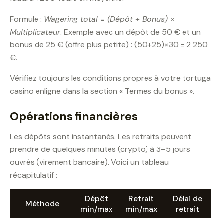
Formule :
Wagering total = (Dépôt + Bonus) ×
Multiplicateur
. Exemple avec un dépôt de 50 € et un
bonus de 25 € (offre plus petite) : (50+25)×30 = 2 250
€.
Vérifiez toujours les conditions propres à votre tortuga
casino enligne dans la section « Termes du bonus ».
Opérations financières
Les dépôts sont instantanés. Les retraits peuvent
prendre de quelques minutes (crypto) à 3–5 jours
ouvrés (virement bancaire). Voici un tableau
récapitulatif :
Dépôt
Retrait
Délai de
Méthode
min/max
min/max
retrait