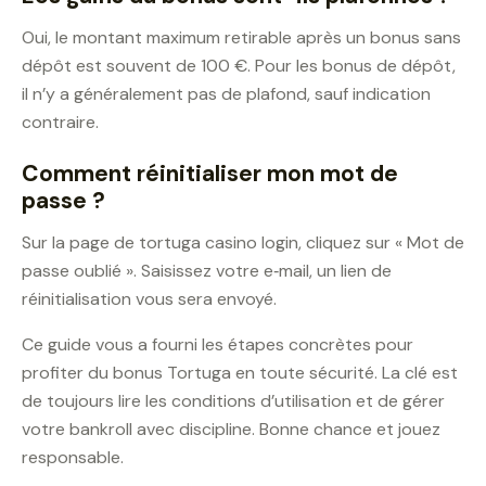
Oui, le montant maximum retirable après un bonus sans
dépôt est souvent de 100 €. Pour les bonus de dépôt,
il n’y a généralement pas de plafond, sauf indication
contraire.
Comment réinitialiser mon mot de
passe ?
Sur la page de tortuga casino login, cliquez sur « Mot de
passe oublié ». Saisissez votre e‑mail, un lien de
réinitialisation vous sera envoyé.
Ce guide vous a fourni les étapes concrètes pour
profiter du bonus Tortuga en toute sécurité. La clé est
de toujours lire les conditions d’utilisation et de gérer
votre bankroll avec discipline. Bonne chance et jouez
responsable.