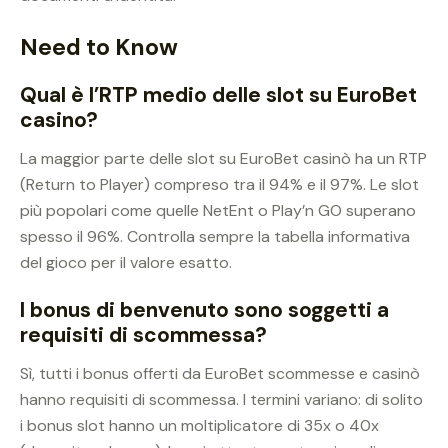
Need to Know
Qual è l’RTP medio delle slot su EuroBet
casino?
La maggior parte delle slot su EuroBet casinò ha un RTP
(Return to Player) compreso tra il 94% e il 97%. Le slot
più popolari come quelle NetEnt o Play’n GO superano
spesso il 96%. Controlla sempre la tabella informativa
del gioco per il valore esatto.
I bonus di benvenuto sono soggetti a
requisiti di scommessa?
Sì, tutti i bonus offerti da EuroBet scommesse e casinò
hanno requisiti di scommessa. I termini variano: di solito
i bonus slot hanno un moltiplicatore di 35x o 40x