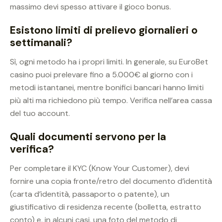
massimo devi spesso attivare il gioco bonus.
Esistono limiti di prelievo giornalieri o
settimanali?
Sì, ogni metodo ha i propri limiti. In generale, su EuroBet
casino puoi prelevare fino a 5.000€ al giorno con i
metodi istantanei, mentre bonifici bancari hanno limiti
più alti ma richiedono più tempo. Verifica nell’area cassa
del tuo account.
Quali documenti servono per la
verifica?
Per completare il KYC (Know Your Customer), devi
fornire una copia fronte/retro del documento d’identità
(carta d’identità, passaporto o patente), un
giustificativo di residenza recente (bolletta, estratto
conto) e, in alcuni casi, una foto del metodo di