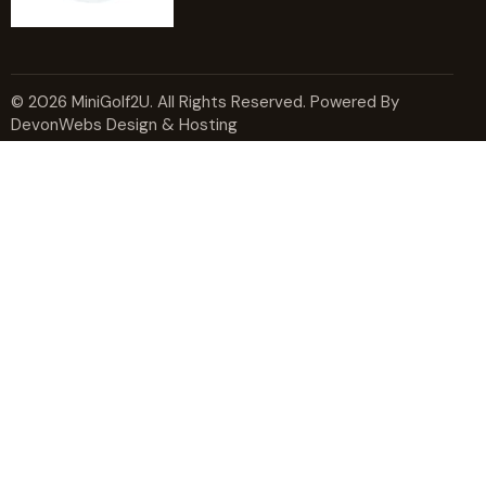
© 2026 MiniGolf2U. All Rights Reserved. Powered By
DevonWebs Design & Hosting