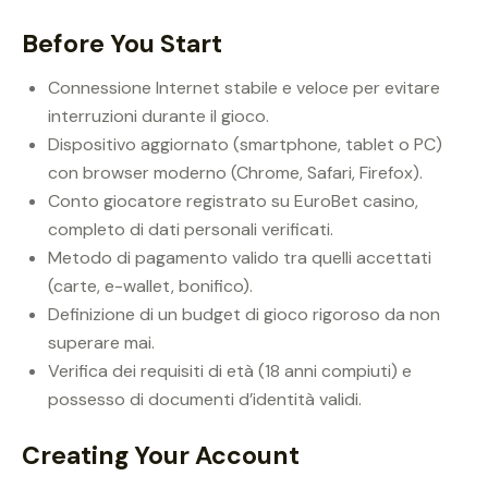
Before You Start
Connessione Internet stabile e veloce per evitare
interruzioni durante il gioco.
Dispositivo aggiornato (smartphone, tablet o PC)
con browser moderno (Chrome, Safari, Firefox).
Conto giocatore registrato su EuroBet casino,
completo di dati personali verificati.
Metodo di pagamento valido tra quelli accettati
(carte, e-wallet, bonifico).
Definizione di un budget di gioco rigoroso da non
superare mai.
Verifica dei requisiti di età (18 anni compiuti) e
possesso di documenti d’identità validi.
Creating Your Account