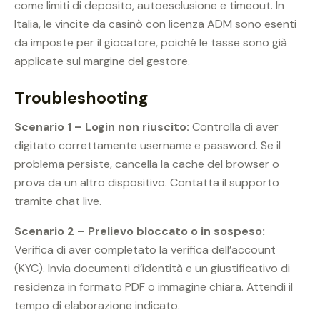
come limiti di deposito, autoesclusione e timeout. In
Italia, le vincite da casinò con licenza ADM sono esenti
da imposte per il giocatore, poiché le tasse sono già
applicate sul margine del gestore.
Troubleshooting
Scenario 1 – Login non riuscito:
Controlla di aver
digitato correttamente username e password. Se il
problema persiste, cancella la cache del browser o
prova da un altro dispositivo. Contatta il supporto
tramite chat live.
Scenario 2 – Prelievo bloccato o in sospeso:
Verifica di aver completato la verifica dell’account
(KYC). Invia documenti d’identità e un giustificativo di
residenza in formato PDF o immagine chiara. Attendi il
tempo di elaborazione indicato.