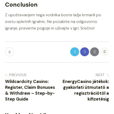
Conclusion
Z upoštevanjem tega vodnika boste lažje krmarili po
svetu spletnih igralnic. Ne pozabite na odgovorno
igranje, preverite pogoje in uživajte v igri. Srečno!
PREVIOUS
NEXT
Wildcardcity Casino:
EnergyCasino játékok:
Register, Claim Bonuses
gyakorlati útmutató a
& Withdraw – Step-by-
regisztrációtól a
Step Guide
kifizetésig