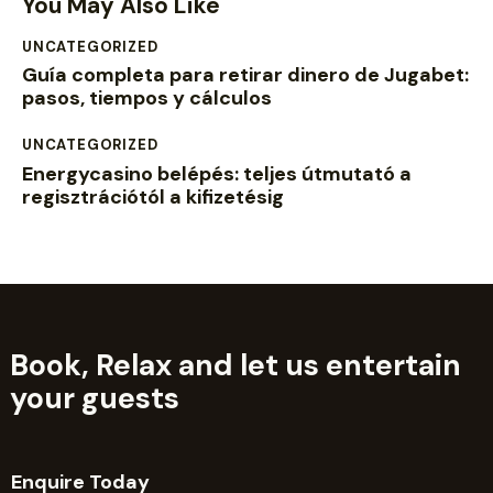
You May Also Like
UNCATEGORIZED
Guía completa para retirar dinero de Jugabet:
pasos, tiempos y cálculos
UNCATEGORIZED
Energycasino belépés: teljes útmutató a
regisztrációtól a kifizetésig
Book, Relax and let us entertain
your guests
Enquire Today