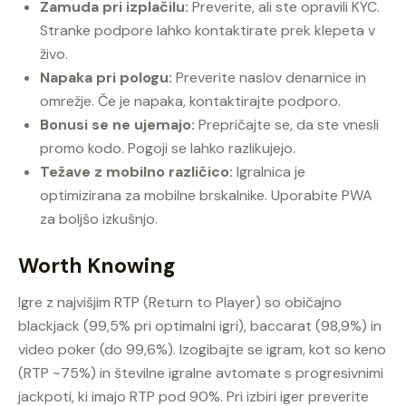
Zamuda pri izplačilu:
Preverite, ali ste opravili KYC.
Stranke podpore lahko kontaktirate prek klepeta v
živo.
Napaka pri pologu:
Preverite naslov denarnice in
omrežje. Če je napaka, kontaktirajte podporo.
Bonusi se ne ujemajo:
Prepričajte se, da ste vnesli
promo kodo. Pogoji se lahko razlikujejo.
Težave z mobilno različico:
Igralnica je
optimizirana za mobilne brskalnike. Uporabite PWA
za boljšo izkušnjo.
Worth Knowing
Igre z najvišjim RTP (Return to Player) so običajno
blackjack (99,5% pri optimalni igri), baccarat (98,9%) in
video poker (do 99,6%). Izogibajte se igram, kot so keno
(RTP ~75%) in številne igralne avtomate s progresivnimi
jackpoti, ki imajo RTP pod 90%. Pri izbiri iger preverite