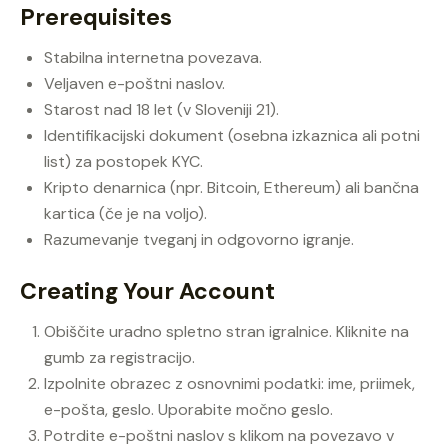
Prerequisites
Stabilna internetna povezava.
Veljaven e-poštni naslov.
Starost nad 18 let (v Sloveniji 21).
Identifikacijski dokument (osebna izkaznica ali potni
list) za postopek KYC.
Kripto denarnica (npr. Bitcoin, Ethereum) ali bančna
kartica (če je na voljo).
Razumevanje tveganj in odgovorno igranje.
Creating Your Account
Obiščite uradno spletno stran igralnice. Kliknite na
gumb za registracijo.
Izpolnite obrazec z osnovnimi podatki: ime, priimek,
e-pošta, geslo. Uporabite močno geslo.
Potrdite e-poštni naslov s klikom na povezavo v