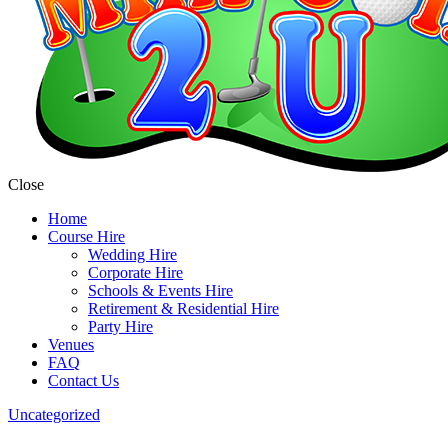
Close
Home
Course Hire
Wedding Hire
Corporate Hire
Schools & Events Hire
Retirement & Residential Hire
Party Hire
Venues
FAQ
Contact Us
Uncategorized