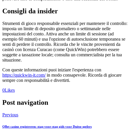
Consigli da insider
Strumenti di gioco responsabile essenziali per mantenere il controllo:
imposta un limite di deposito giornaliero o settimanale nelle
impostazioni del conto. Attiva anche un limite di sessione (ad
esempio 60 minuti) e usa l'opzione di autoesclusione temporanea se
senti di perdere il controllo. Ricorda che le vincite provenienti da
casinò con licenza Curacao (come QuickWin) potrebbero essere
soggette a tassazione locale; consulta un commercialista per la tua
situazione.
Con queste informazioni puoi iniziare l'esperienza con
https://quickwin-it.com/
in modo consapevole. Ricorda di giocare
sempre con responsabilità e divertirti.
0
Likes
Post navigation
Previous
QBet casino registreren: stap-voor-stap gids voor Duitse spelers