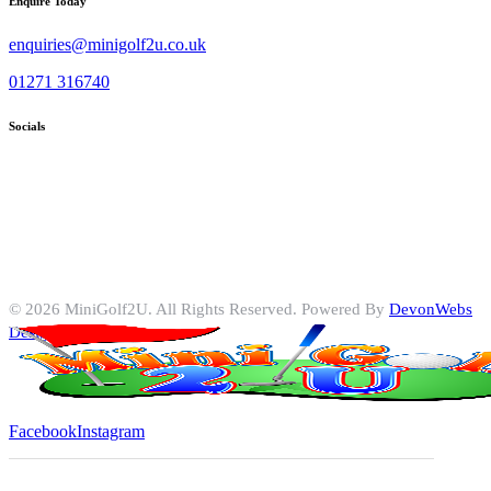
Enquire Today
enquiries@minigolf2u.co.uk
01271 316740
Socials
© 2026 MiniGolf2U. All Rights Reserved. Powered By
DevonWebs
Design & Hosting
Facebook
Instagram