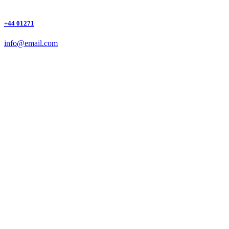
+44 01271
info@email.com