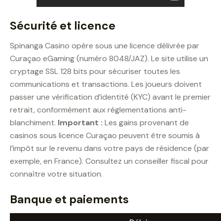
Sécurité et licence
Spinanga Casino opère sous une licence délivrée par
Curaçao eGaming (numéro 8048/JAZ). Le site utilise un
cryptage SSL 128 bits pour sécuriser toutes les
communications et transactions. Les joueurs doivent
passer une vérification d’identité (KYC) avant le premier
retrait, conformément aux réglementations anti-
blanchiment.
Important :
Les gains provenant de
casinos sous licence Curaçao peuvent être soumis à
l’impôt sur le revenu dans votre pays de résidence (par
exemple, en France). Consultez un conseiller fiscal pour
connaître votre situation.
Banque et paiements