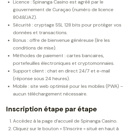
Licence : Spinanga Casino est agréé par le
gouvernement de Curaçao (numéro de licence
8048/JAZ).
Sécurité : cryptage SSL 128 bits pour protéger vos
données et transactions.
Bonus : offre de bienvenue généreuse (lire les
conditions de mise).
Méthodes de paiement : cartes bancaires,
portefeuilles électroniques et cryptomonnaies.
Support client : chat en direct 24/7 et e-mail
(réponse sous 24 heures).
Mobile : site web optimisé pour les mobiles (PWA) –
aucun téléchargement nécessaire.
Inscription étape par étape
Accédez à la page d’accueil de Spinanga Casino.
Cliquez sur le bouton « S’inscrire » situé en haut à