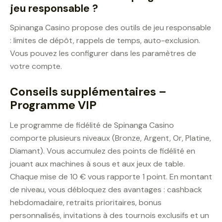
jeu responsable ?
Spinanga Casino propose des outils de jeu responsable
: limites de dépôt, rappels de temps, auto-exclusion.
Vous pouvez les configurer dans les paramètres de
votre compte.
Conseils supplémentaires –
Programme VIP
Le programme de fidélité de Spinanga Casino
comporte plusieurs niveaux (Bronze, Argent, Or, Platine,
Diamant). Vous accumulez des points de fidélité en
jouant aux machines à sous et aux jeux de table.
Chaque mise de 10 € vous rapporte 1 point. En montant
de niveau, vous débloquez des avantages : cashback
hebdomadaire, retraits prioritaires, bonus
personnalisés, invitations à des tournois exclusifs et un