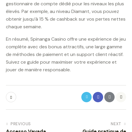
gestionnaire de compte dédié pour les niveaux les plus
élevés. Par exemple, au niveau Diamant, vous pouvez
obtenir jusqu’à 15 % de cashback sur vos pertes nettes
chaque semaine.
En résumé, Spinanga Casino offre une expérience de jeu
complète avec des bonus attractifs, une large gamme
de méthodes de paiement et un support client réactif.
Suivez ce guide pour maximiser votre expérience et
jouer de manière responsable.
PREVIOUS
NEXT
Accesso Vavada
Guide pratique de