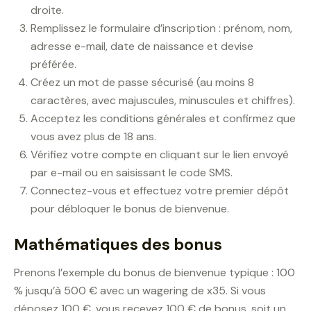
droite.
Remplissez le formulaire d’inscription : prénom, nom,
adresse e-mail, date de naissance et devise
préférée.
Créez un mot de passe sécurisé (au moins 8
caractères, avec majuscules, minuscules et chiffres).
Acceptez les conditions générales et confirmez que
vous avez plus de 18 ans.
Vérifiez votre compte en cliquant sur le lien envoyé
par e-mail ou en saisissant le code SMS.
Connectez-vous et effectuez votre premier dépôt
pour débloquer le bonus de bienvenue.
Mathématiques des bonus
Prenons l’exemple du bonus de bienvenue typique : 100
% jusqu’à 500 € avec un wagering de x35. Si vous
déposez 100 €, vous recevez 100 € de bonus, soit un