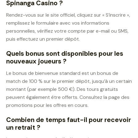
Spinanga Casino ?
Rendez-vous sur le site officiel, cliquez sur « S’inscrire »,
remplissez le formulaire avec vos informations
personnelles, vérifiez votre compte par e-mail ou SMS,
puis effectuez un premier dépôt.
Quels bonus sont disponibles pour les
nouveaux joueurs ?
Le bonus de bienvenue standard est un bonus de
match de 100 % sur le premier dépôt, jusqu’à un certain
montant (par exemple 500 €). Des tours gratuits
peuvent également être offerts. Consultez la page des
promotions pour les offres en cours.
Combien de temps faut-il pour recevoir
un retrait ?