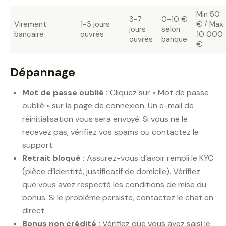
Min 50
3-7
0-10 €
Virement
1-3 jours
€ / Max
jours
selon
bancaire
ouvrés
10 000
ouvrés
banque
€
Dépannage
Mot de passe oublié :
Cliquez sur « Mot de passe
oublié » sur la page de connexion. Un e-mail de
réinitialisation vous sera envoyé. Si vous ne le
recevez pas, vérifiez vos spams ou contactez le
support.
Retrait bloqué :
Assurez-vous d’avoir rempli le KYC
(pièce d’identité, justificatif de domicile). Vérifiez
que vous avez respecté les conditions de mise du
bonus. Si le problème persiste, contactez le chat en
direct.
Bonus non crédité :
Vérifiez que vous avez saisi le