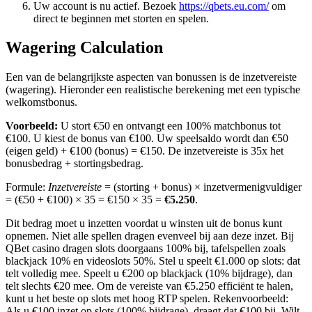
Uw account is nu actief. Bezoek
https://qbets.eu.com/
om
direct te beginnen met storten en spelen.
Wagering Calculation
Een van de belangrijkste aspecten van bonussen is de inzetvereiste
(wagering). Hieronder een realistische berekening met een typische
welkomstbonus.
Voorbeeld:
U stort €50 en ontvangt een 100% matchbonus tot
€100. U kiest de bonus van €100. Uw speelsaldo wordt dan €50
(eigen geld) + €100 (bonus) = €150. De inzetvereiste is 35x het
bonusbedrag + stortingsbedrag.
Formule:
Inzetvereiste
= (storting + bonus) × inzetvermenigvuldiger
= (€50 + €100) × 35 = €150 × 35 =
€5.250
.
Dit bedrag moet u inzetten voordat u winsten uit de bonus kunt
opnemen. Niet alle spellen dragen evenveel bij aan deze inzet. Bij
QBet casino dragen slots doorgaans 100% bij, tafelspellen zoals
blackjack 10% en videoslots 50%. Stel u speelt €1.000 op slots: dat
telt volledig mee. Speelt u €200 op blackjack (10% bijdrage), dan
telt slechts €20 mee. Om de vereiste van €5.250 efficiënt te halen,
kunt u het beste op slots met hoog RTP spelen. Rekenvoorbeeld:
Als u €100 inzet op slots (100% bijdrage), draagt dat €100 bij. Wilt