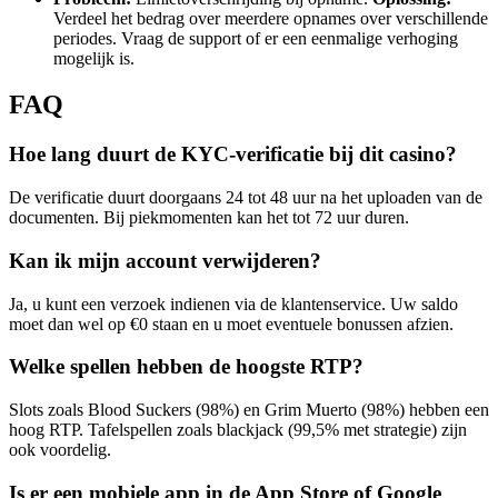
Verdeel het bedrag over meerdere opnames over verschillende
periodes. Vraag de support of er een eenmalige verhoging
mogelijk is.
FAQ
Hoe lang duurt de KYC‑verificatie bij dit casino?
De verificatie duurt doorgaans 24 tot 48 uur na het uploaden van de
documenten. Bij piekmomenten kan het tot 72 uur duren.
Kan ik mijn account verwijderen?
Ja, u kunt een verzoek indienen via de klantenservice. Uw saldo
moet dan wel op €0 staan en u moet eventuele bonussen afzien.
Welke spellen hebben de hoogste RTP?
Slots zoals Blood Suckers (98%) en Grim Muerto (98%) hebben een
hoog RTP. Tafelspellen zoals blackjack (99,5% met strategie) zijn
ook voordelig.
Is er een mobiele app in de App Store of Google