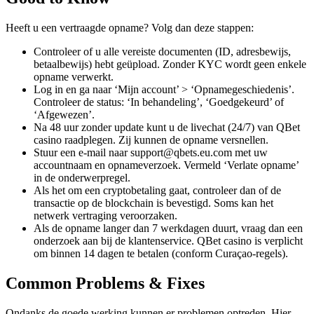
Heeft u een vertraagde opname? Volg dan deze stappen:
Controleer of u alle vereiste documenten (ID, adresbewijs,
betaalbewijs) hebt geüpload. Zonder KYC wordt geen enkele
opname verwerkt.
Log in en ga naar ‘Mijn account’ > ‘Opnamegeschiedenis’.
Controleer de status: ‘In behandeling’, ‘Goedgekeurd’ of
‘Afgewezen’.
Na 48 uur zonder update kunt u de livechat (24/7) van QBet
casino raadplegen. Zij kunnen de opname versnellen.
Stuur een e‑mail naar support@qbets.eu.com met uw
accountnaam en opnameverzoek. Vermeld ‘Verlate opname’
in de onderwerpregel.
Als het om een cryptobetaling gaat, controleer dan of de
transactie op de blockchain is bevestigd. Soms kan het
netwerk vertraging veroorzaken.
Als de opname langer dan 7 werkdagen duurt, vraag dan een
onderzoek aan bij de klantenservice. QBet casino is verplicht
om binnen 14 dagen te betalen (conform Curaçao‑regels).
Common Problems & Fixes
Ondanks de goede werking kunnen er problemen optreden. Hier