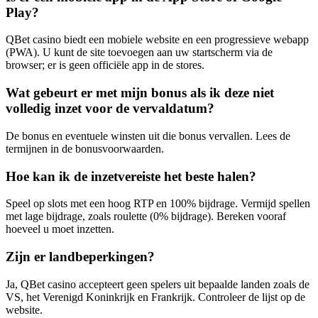
Play?
QBet casino biedt een mobiele website en een progressieve webapp
(PWA). U kunt de site toevoegen aan uw startscherm via de
browser; er is geen officiële app in de stores.
Wat gebeurt er met mijn bonus als ik deze niet
volledig inzet voor de vervaldatum?
De bonus en eventuele winsten uit die bonus vervallen. Lees de
termijnen in de bonusvoorwaarden.
Hoe kan ik de inzetvereiste het beste halen?
Speel op slots met een hoog RTP en 100% bijdrage. Vermijd spellen
met lage bijdrage, zoals roulette (0% bijdrage). Bereken vooraf
hoeveel u moet inzetten.
Zijn er landbeperkingen?
Ja, QBet casino accepteert geen spelers uit bepaalde landen zoals de
VS, het Verenigd Koninkrijk en Frankrijk. Controleer de lijst op de
website.