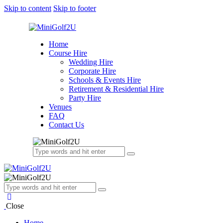
Skip to content
Skip to footer
Home
Course Hire
Wedding Hire
Corporate Hire
Schools & Events Hire
Retirement & Residential Hire
Party Hire
Venues
FAQ
Contact Us
Close
Home