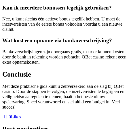
Kan ik meerdere bonussen tegelijk gebruiken?
Nee, u kunt slechts één actieve bonus tegelijk hebben. U moet de
inzetvereisten van de eerste bonus voltooien voordat u een nieuwe
claimt.
Wat kost een opname via bankoverschrijving?
Bankoverschrijvingen zijn doorgaans gratis, maar er kunnen kosten
door de bank in rekening worden gebracht. QBet casino rekent geen
extra opnamekosten.
Conclusie
Met deze praktische gids kunt u zelfverzekerd aan de slag bij QBet
casino. Door de stappen te volgen, de inzetvereisten te begrijpen en
veiligheidsmaatregelen te nemen, haalt u het beste uit uw
spelervaring. Speel verantwoord en stel altijd een budget in. Veel
succes!
0
Likes