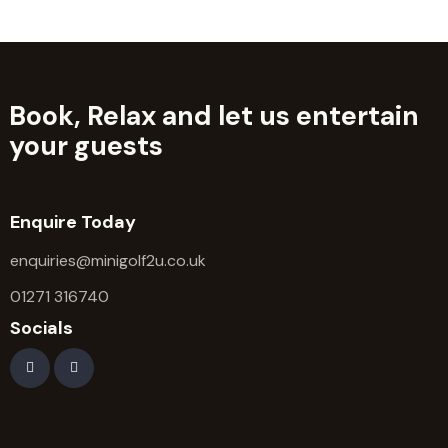
Book, Relax and let us entertain
your guests
Enquire Today
enquiries@minigolf2u.co.uk
01271 316740
Socials