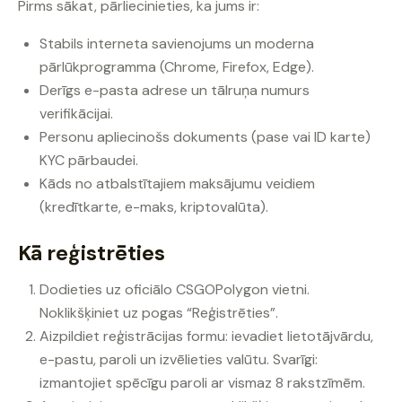
Pirms sākat, pārliecinieties, ka jums ir:
Stabils interneta savienojums un moderna
pārlūkprogramma (Chrome, Firefox, Edge).
Derīgs e-pasta adrese un tālruņa numurs
verifikācijai.
Personu apliecinošs dokuments (pase vai ID karte)
KYC pārbaudei.
Kāds no atbalstītajiem maksājumu veidiem
(kredītkarte, e-maks, kriptovalūta).
Kā reģistrēties
Dodieties uz oficiālo CSGOPolygon vietni.
Noklikšķiniet uz pogas “Reģistrēties”.
Aizpildiet reģistrācijas formu: ievadiet lietotājvārdu,
e-pastu, paroli un izvēlieties valūtu. Svarīgi:
izmantojiet spēcīgu paroli ar vismaz 8 rakstzīmēm.