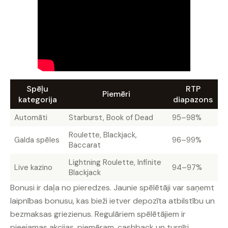
Spēļu
RTP
Piemēri
kategorija
diapazons
Automāti
Starburst, Book of Dead
95–98%
Roulette, Blackjack,
Galda spēles
96–99%
Baccarat
Lightning Roulette, Infinite
Live kazino
94–97%
Blackjack
Bonusi ir daļa no pieredzes. Jaunie spēlētāji var saņemt
laipnības bonusu, kas bieži ietver depozīta atbilstību un
bezmaksas griezienus. Regulāriem spēlētājiem ir
pieejamas akcijas, piemēram, cashback un turnīri.