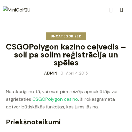
UNCATEGORIZED
CSGOPolygon kazino ceļvedis –
soli pa solim reģistrācija un
spēles
ADMIN
April 4, 2015
Neatkarīgi no tā, vai esat pirmreizējs apmeklētājs vai
atgriežaties
CSGOPolygon casino
, šī rokasgrāmata
aptver būtiskākās funkcijas, kas jums jāzina.
Priekšnoteikumi