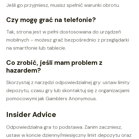
Jeśli go przyjmiesz, musisz spełnić warunki obrotu.
Czy mogę grać na telefonie?
Tak, strona jest w pełni dostosowana do urządzeń
mobilnych – możesz grać bezpośrednio z przeglądarki
na smartfonie lub tablecie.
Co zrobić, jeśli mam problem z
hazardem?
Skorzystaj z narzędzi odpowiedzialnej gry: ustaw limity
depozytu, czasu gry lub skontaktuj się z organizacjami
pomocowymi jak Gamblers Anonymous.
Insider Advice
Odpowiedzialna gra to podstawa. Zanim zaczniesz,
ustaw w koncie dzienny/miesięczny limit depozytu oraz