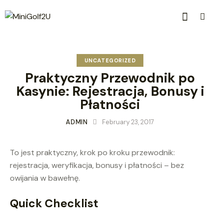
UNCATEGORIZED
Praktyczny Przewodnik po
Kasynie: Rejestracja, Bonusy i
Płatności
ADMIN
February 23, 2017
To jest praktyczny, krok po kroku przewodnik:
rejestracja, weryfikacja, bonusy i płatności – bez
owijania w bawełnę.
Quick Checklist