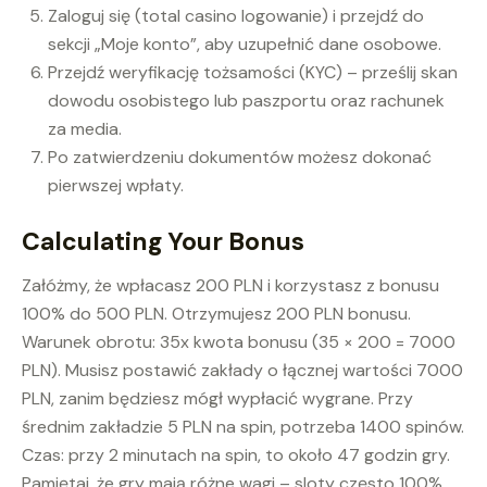
Zaloguj się (total casino logowanie) i przejdź do
sekcji „Moje konto”, aby uzupełnić dane osobowe.
Przejdź weryfikację tożsamości (KYC) – prześlij skan
dowodu osobistego lub paszportu oraz rachunek
za media.
Po zatwierdzeniu dokumentów możesz dokonać
pierwszej wpłaty.
Calculating Your Bonus
Załóżmy, że wpłacasz 200 PLN i korzystasz z bonusu
100% do 500 PLN. Otrzymujesz 200 PLN bonusu.
Warunek obrotu: 35x kwota bonusu (35 × 200 = 7000
PLN). Musisz postawić zakłady o łącznej wartości 7000
PLN, zanim będziesz mógł wypłacić wygrane. Przy
średnim zakładzie 5 PLN na spin, potrzeba 1400 spinów.
Czas: przy 2 minutach na spin, to około 47 godzin gry.
Pamiętaj, że gry mają różne wagi – sloty często 100%,