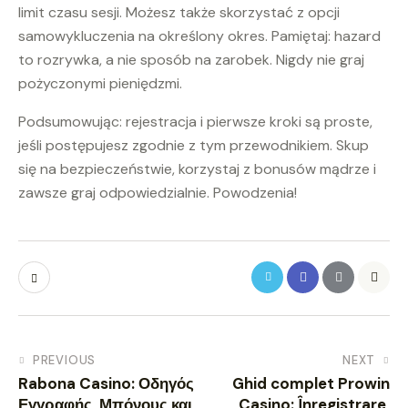
limit czasu sesji. Możesz także skorzystać z opcji
samowykluczenia na określony okres. Pamiętaj: hazard
to rozrywka, a nie sposób na zarobek. Nigdy nie graj
pożyczonymi pieniędzmi.
Podsumowując: rejestracja i pierwsze kroki są proste,
jeśli postępujesz zgodnie z tym przewodnikiem. Skup
się na bezpieczeństwie, korzystaj z bonusów mądrze i
zawsze graj odpowiedzialnie. Powodzenia!
PREVIOUS
NEXT
Rabona Casino: Οδηγός
Ghid complet Prowin
Εγγραφής, Μπόνους και
Casino: Înregistrare,