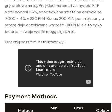
gry stołowe mniej. Przykład matematyczny: jeśli RTP
slotu wynosi 96%, spodziewana strata na obrocie to
7000 × 4% = 280 PLN. Bonus 200 PLN pomniejszony o
stratę daje oczekiwaną wartość -80 PLN, ale to tylko
średnia – twoje wyniki mogą się różnić.
Obejrzyj nasz film instruktażowy:
Payment Methods
Min.
Czas
Metoda
Opłaty