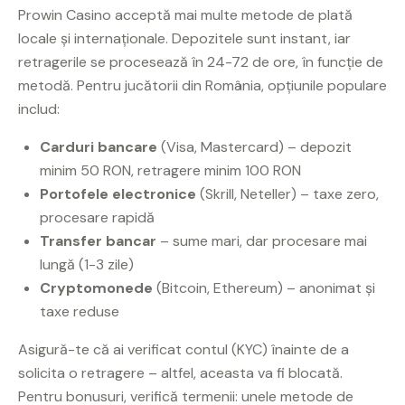
Prowin Casino acceptă mai multe metode de plată
locale și internaționale. Depozitele sunt instant, iar
retragerile se procesează în 24-72 de ore, în funcție de
metodă. Pentru jucătorii din România, opțiunile populare
includ:
Carduri bancare
(Visa, Mastercard) – depozit
minim 50 RON, retragere minim 100 RON
Portofele electronice
(Skrill, Neteller) – taxe zero,
procesare rapidă
Transfer bancar
– sume mari, dar procesare mai
lungă (1-3 zile)
Cryptomonede
(Bitcoin, Ethereum) – anonimat și
taxe reduse
Asigură-te că ai verificat contul (KYC) înainte de a
solicita o retragere – altfel, aceasta va fi blocată.
Pentru bonusuri, verifică termenii: unele metode de