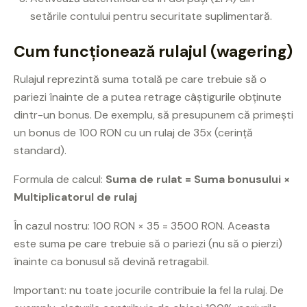
setările contului pentru securitate suplimentară.
Cum funcționează rulajul (wagering)
Rulajul reprezintă suma totală pe care trebuie să o
pariezi înainte de a putea retrage câștigurile obținute
dintr-un bonus. De exemplu, să presupunem că primești
un bonus de 100 RON cu un rulaj de 35x (cerință
standard).
Formula de calcul:
Suma de rulat = Suma bonusului ×
Multiplicatorul de rulaj
În cazul nostru: 100 RON × 35 = 3500 RON. Aceasta
este suma pe care trebuie să o pariezi (nu să o pierzi)
înainte ca bonusul să devină retragabil.
Important: nu toate jocurile contribuie la fel la rulaj. De