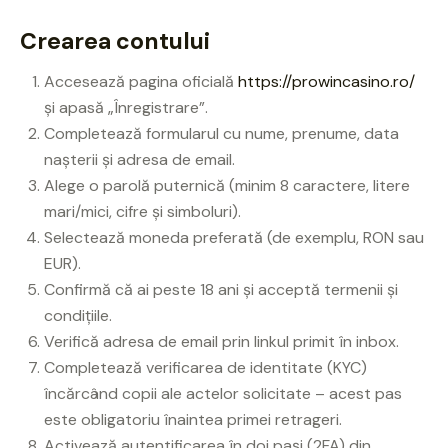
Crearea contului
Accesează pagina oficială
https://prowincasino.ro/
și apasă „Înregistrare”.
Completează formularul cu nume, prenume, data
nașterii și adresa de email.
Alege o parolă puternică (minim 8 caractere, litere
mari/mici, cifre și simboluri).
Selectează moneda preferată (de exemplu, RON sau
EUR).
Confirmă că ai peste 18 ani și acceptă termenii și
condițiile.
Verifică adresa de email prin linkul primit în inbox.
Completează verificarea de identitate (KYC)
încărcând copii ale actelor solicitate – acest pas
este obligatoriu înaintea primei retrageri.
Activează autentificarea în doi pași (2FA) din