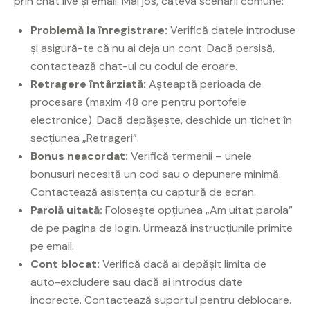
prin chat live și email. Mai jos, câteva scenarii comune:
Problemă la înregistrare:
Verifică datele introduse
și asigură-te că nu ai deja un cont. Dacă persisă,
contactează chat-ul cu codul de eroare.
Retragere întârziată:
Așteaptă perioada de
procesare (maxim 48 ore pentru portofele
electronice). Dacă depășește, deschide un tichet în
secțiunea „Retrageri”.
Bonus neacordat:
Verifică termenii – unele
bonusuri necesită un cod sau o depunere minimă.
Contactează asistența cu captură de ecran.
Parolă uitată:
Folosește opțiunea „Am uitat parola”
de pe pagina de login. Urmează instrucțiunile primite
pe email.
Cont blocat:
Verifică dacă ai depășit limita de
auto-excludere sau dacă ai introdus date
incorecte. Contactează suportul pentru deblocare.