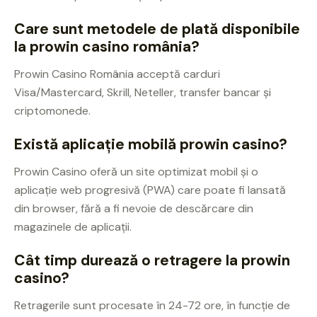
Care sunt metodele de plată disponibile
la prowin casino românia?
Prowin Casino România acceptă carduri
Visa/Mastercard, Skrill, Neteller, transfer bancar și
criptomonede.
Există aplicație mobilă prowin casino?
Prowin Casino oferă un site optimizat mobil și o
aplicație web progresivă (PWA) care poate fi lansată
din browser, fără a fi nevoie de descărcare din
magazinele de aplicații.
Cât timp durează o retragere la prowin
casino?
Retragerile sunt procesate în 24-72 ore, în funcție de