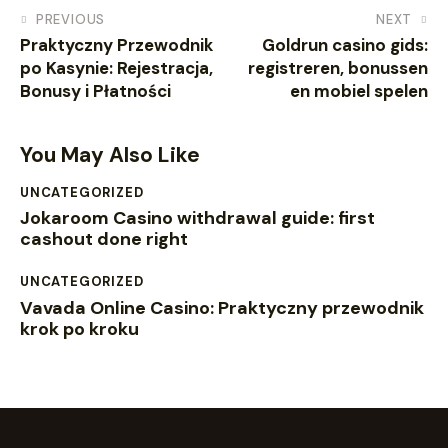
PREVIOUS
NEXT
Praktyczny Przewodnik
Goldrun casino gids:
po Kasynie: Rejestracja,
registreren, bonussen
Bonusy i Płatności
en mobiel spelen
You May Also Like
UNCATEGORIZED
Jokaroom Casino withdrawal guide: first
cashout done right
UNCATEGORIZED
Vavada Online Casino: Praktyczny przewodnik
krok po kroku