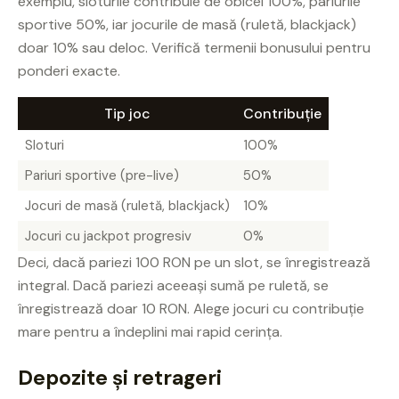
exemplu, sloturile contribuie de obicei 100%, pariurile
sportive 50%, iar jocurile de masă (ruletă, blackjack)
doar 10% sau deloc. Verifică termenii bonusului pentru
ponderi exacte.
Tip joc
Contribuție
Sloturi
100%
Pariuri sportive (pre-live)
50%
Jocuri de masă (ruletă, blackjack)
10%
Jocuri cu jackpot progresiv
0%
Deci, dacă pariezi 100 RON pe un slot, se înregistrează
integral. Dacă pariezi aceeași sumă pe ruletă, se
înregistrează doar 10 RON. Alege jocuri cu contribuție
mare pentru a îndeplini mai rapid cerința.
Depozite și retrageri