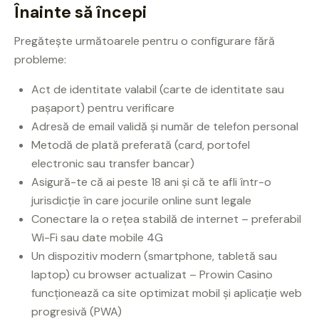
Înainte să începi
Pregătește următoarele pentru o configurare fără
probleme:
Act de identitate valabil (carte de identitate sau
pașaport) pentru verificare
Adresă de email validă și număr de telefon personal
Metodă de plată preferată (card, portofel
electronic sau transfer bancar)
Asigură-te că ai peste 18 ani și că te afli într-o
jurisdicție în care jocurile online sunt legale
Conectare la o rețea stabilă de internet – preferabil
Wi-Fi sau date mobile 4G
Un dispozitiv modern (smartphone, tabletă sau
laptop) cu browser actualizat – Prowin Casino
funcționează ca site optimizat mobil și aplicație web
progresivă (PWA)