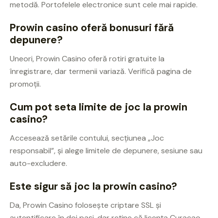
metodă. Portofelele electronice sunt cele mai rapide.
Prowin casino oferă bonusuri fără
depunere?
Uneori, Prowin Casino oferă rotiri gratuite la
înregistrare, dar termenii variază. Verifică pagina de
promoții.
Cum pot seta limite de joc la prowin
casino?
Accesează setările contului, secțiunea „Joc
responsabil”, și alege limitele de depunere, sesiune sau
auto-excludere.
Este sigur să joc la prowin casino?
Da, Prowin Casino folosește criptare SSL și
autentificare în doi pași, dar reține că licența Curaçao