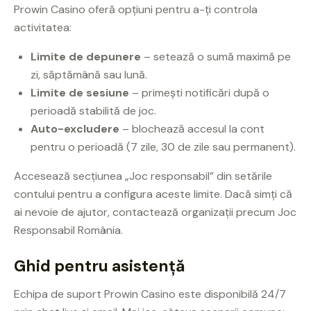
Prowin Casino oferă opțiuni pentru a-ți controla
activitatea:
Limite de depunere
– setează o sumă maximă pe
zi, săptămână sau lună.
Limite de sesiune
– primești notificări după o
perioadă stabilită de joc.
Auto-excludere
– blochează accesul la cont
pentru o perioadă (7 zile, 30 de zile sau permanent).
Accesează secțiunea „Joc responsabil” din setările
contului pentru a configura aceste limite. Dacă simți că
ai nevoie de ajutor, contactează organizații precum Joc
Responsabil România.
Ghid pentru asistență
Echipa de suport Prowin Casino este disponibilă 24/7