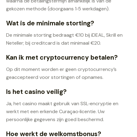
waarna de betalingstermijn afhankelijk is van de
gekozen methode (doorgaans 1‑5 werkdagen).
Wat is de minimale storting?
De minimale storting bedraagt €10 bij iDEAL, Skrill en
Neteller; bij creditcard is dat minimaal €20.
Kan ik met cryptocurrency betalen?
Op dit moment worden er geen cryptocurrency’s
geaccepteerd voor stortingen of opnames.
Is het casino veilig?
Ja, het casino maakt gebruik van SSL‑encryptie en
werkt met een erkende Curaçao‑licentie. Uw
persoonlijke gegevens zijn goed beschermd.
Hoe werkt de welkomstbonus?