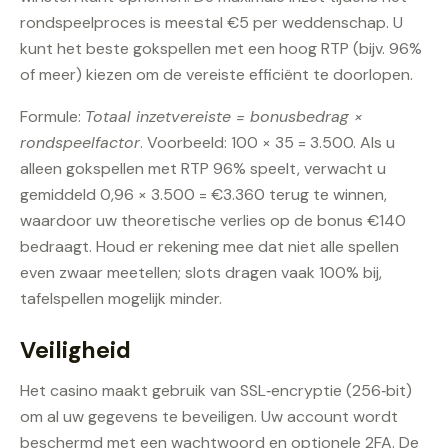
rondspeelproces is meestal €5 per weddenschap. U
kunt het beste gokspellen met een hoog RTP (bijv. 96%
of meer) kiezen om de vereiste efficiënt te doorlopen.
Formule:
Totaal inzetvereiste = bonusbedrag ×
rondspeelfactor
. Voorbeeld: 100 × 35 = 3.500. Als u
alleen gokspellen met RTP 96% speelt, verwacht u
gemiddeld 0,96 × 3.500 = €3.360 terug te winnen,
waardoor uw theoretische verlies op de bonus €140
bedraagt. Houd er rekening mee dat niet alle spellen
even zwaar meetellen; slots dragen vaak 100% bij,
tafelspellen mogelijk minder.
Veiligheid
Het casino maakt gebruik van SSL‑encryptie (256‑bit)
om al uw gegevens te beveiligen. Uw account wordt
beschermd met een wachtwoord en optionele 2FA. De