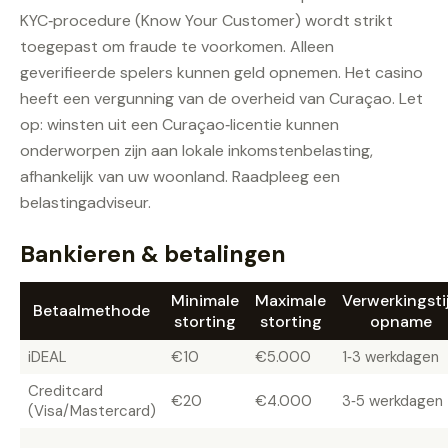
KYC‑procedure (Know Your Customer) wordt strikt
toegepast om fraude te voorkomen. Alleen
geverifieerde spelers kunnen geld opnemen. Het casino
heeft een vergunning van de overheid van Curaçao. Let
op: winsten uit een Curaçao‑licentie kunnen
onderworpen zijn aan lokale inkomstenbelasting,
afhankelijk van uw woonland. Raadpleeg een
belastingadviseur.
Bankieren & betalingen
Minimale
Maximale
Verwerkingsti
Betaalmethode
storting
storting
opname
iDEAL
€10
€5.000
1‑3 werkdagen
Creditcard
€20
€4.000
3‑5 werkdagen
(Visa/Mastercard)