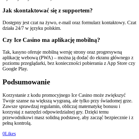
Jak skontaktować się z supportem?
Dostępny jest czat na żywo, e-mail oraz formularz kontaktowy. Czat
działa 24/7 w języku polskim.
Czy Ice Casino ma aplikację mobilną?
Tak, kasyno oferuje mobilną wersję strony oraz progresywną
aplikację webową (PWA) – można ją dodać do ekranu głównego z
poziomu przeglądarki, bez konieczności pobierania z App Store czy
Google Play.
Podsumowanie
Korzystanie z kodu promocyjnego Ice Casino może zwiększyć
Twoje szanse na większą wygraną, ale tylko przy świadomej grze.
Zawsze sprawdzaj regulamin, obliczaj matematykę bonusu i
korzystaj z narzędzi odpowiedzialnej gry. Dzięki temu
przewodnikowi masz solidną podstawę, aby zacząć bezpiecznie i z
pełną kontrolą.
0
Likes