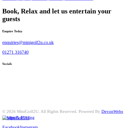
Book, Relax and let us entertain your
guests
Enquire Today
enquiries@minigolf2u.co.uk
01271 316740
Socials
© 2026 MiniGolf2U. All Rights Reserved. Powered By
DevonWebs
Design & Hosting
Facebook
Instagram