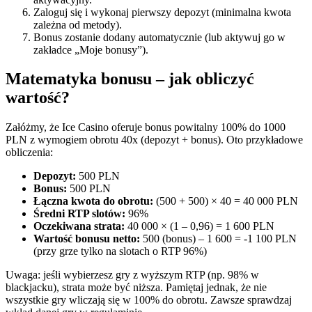
Zaloguj się i wykonaj pierwszy depozyt (minimalna kwota
zależna od metody).
Bonus zostanie dodany automatycznie (lub aktywuj go w
zakładce „Moje bonusy”).
Matematyka bonusu – jak obliczyć
wartość?
Załóżmy, że Ice Casino oferuje bonus powitalny 100% do 1000
PLN z wymogiem obrotu 40x (depozyt + bonus). Oto przykładowe
obliczenia:
Depozyt:
500 PLN
Bonus:
500 PLN
Łączna kwota do obrotu:
(500 + 500) × 40 = 40 000 PLN
Średni RTP slotów:
96%
Oczekiwana strata:
40 000 × (1 – 0,96) = 1 600 PLN
Wartość bonusu netto:
500 (bonus) – 1 600 = -1 100 PLN
(przy grze tylko na slotach o RTP 96%)
Uwaga: jeśli wybierzesz gry z wyższym RTP (np. 98% w
blackjacku), strata może być niższa. Pamiętaj jednak, że nie
wszystkie gry wliczają się w 100% do obrotu. Zawsze sprawdzaj