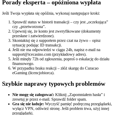
Porady eksperta – opóźniona wypłata
Jeśli Twoja wypłata się opóźnia, wykonaj następujące kroki:
Sprawdź status w historii transakcji – czy jest „oczekująca”
czy „przetworzona”.
Upewnij się, że konto jest zweryfikowane (dokumenty
przesłane i zatwierdzone).
Skontaktuj się z supportem przez czat na żywo – opisz
sytuację podając ID transakcji.
Jeśli nie ma odpowiedzi w ciągu 24h, napisz e-mail na
support@icecasino.com (przykładowy adres).
Jeśli minęły 72h od zgłoszenia, poproś o eskalację do działu
finansowego.
W przypadku braku reakcji – złóż skargę do Curacao
eGaming (licencjobiorca).
Szybkie naprawy typowych problemów
Nie mogę się zalogować:
Kliknij „Zapomniałem hasła” i
zresetuj je przez e-mail. Sprawdź folder spam.
Gra się nie ładuje:
Wyczyść pamięć podręczną przeglądarki,
wyłącz VPN, odśwież stronę. Jeśli problem trwa, użyj innej
przeglądarki.