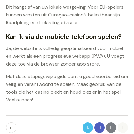
Dit hangt af van uw lokale wetgeving. Voor EU-spelers
kunnen winsten uit Curaçao-casino’s belastbaar zijn.
Raadpleeg een belastingadviseur.
Kan ik via de mobiele telefoon spelen?
Ja, de website is volledig geoptimaliseerd voor mobiel
en werkt als een progressieve webapp (PWA). U voegt
deze toe via de browser zonder app store.
Met deze stapsgewijze gids bent u goed voorbereid om
veilig en verantwoord te spelen. Maak gebruik van de
tools die het casino biedt en houd plezier in het spel.
Veel succes!