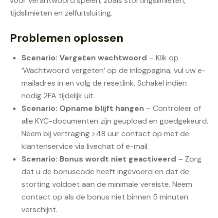
voor verantwoord spelen, zoals stortingslimieten,
tijdslimieten en zelfuitsluiting.
Problemen oplossen
Scenario: Vergeten wachtwoord
– Klik op
‘Wachtwoord vergeten’ op de inlogpagina, vul uw e-
mailadres in en volg de resetlink. Schakel indien
nodig 2FA tijdelijk uit.
Scenario: Opname blijft hangen
– Controleer of
alle KYC-documenten zijn geüpload en goedgekeurd.
Neem bij vertraging >48 uur contact op met de
klantenservice via livechat of e-mail.
Scenario: Bonus wordt niet geactiveerd
– Zorg
dat u de bonuscode heeft ingevoerd en dat de
storting voldoet aan de minimale vereiste. Neem
contact op als de bonus niet binnen 5 minuten
verschijnt.