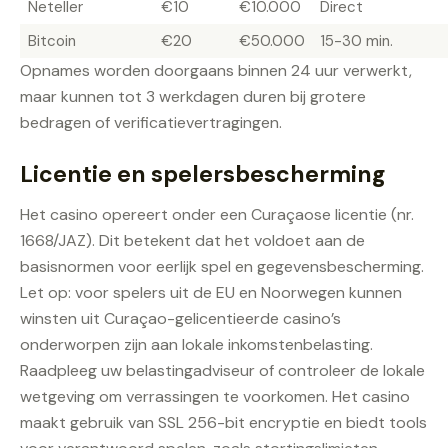
Neteller
€10
€10.000
Direct
Bitcoin
€20
€50.000
15-30 min.
Opnames worden doorgaans binnen 24 uur verwerkt,
maar kunnen tot 3 werkdagen duren bij grotere
bedragen of verificatievertragingen.
Licentie en spelersbescherming
Het casino opereert onder een Curaçaose licentie (nr.
1668/JAZ). Dit betekent dat het voldoet aan de
basisnormen voor eerlijk spel en gegevensbescherming.
Let op: voor spelers uit de EU en Noorwegen kunnen
winsten uit Curaçao-gelicentieerde casino’s
onderworpen zijn aan lokale inkomstenbelasting.
Raadpleeg uw belastingadviseur of controleer de lokale
wetgeving om verrassingen te voorkomen. Het casino
maakt gebruik van SSL 256-bit encryptie en biedt tools