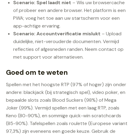
Scenario: Spel laadt niet
– Wis uw browsercache
of probeer een andere browser. Het platform is een
PWA; voeg het toe aan uw startscherm voor een
app-achtige ervaring.
Scenario: Accountverificatie mislukt
– Upload
duidelijke, niet-verouderde documenten. Vermijd
reflecties of afgesneden randen. Neem contact op
met support voor alternatieven.
Goed om te weten
Spellen met het hoogste RTP (97% of hoger) zijn onder
andere: blackjack (bij strategisch spel), video poker, en
bepaalde slots zoals Blood Suckers (98%) of Mega
Joker (99%). Vermijd spellen met een laag RTP, zoals
Keno (80-90%), en sommige quick-win scratchcards
(85-90%). Tafelspellen zoals roulette (Europese variant
97,3%) zijn eveneens een goede keuze. Gebruik de