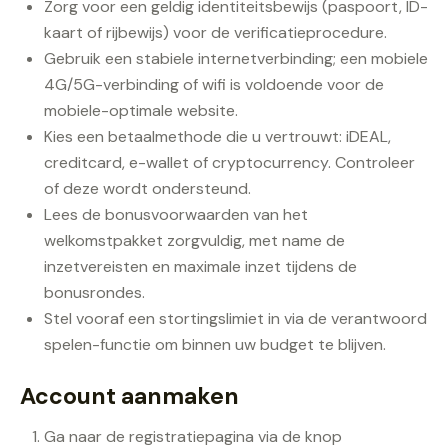
Zorg voor een geldig identiteitsbewijs (paspoort, ID-
kaart of rijbewijs) voor de verificatieprocedure.
Gebruik een stabiele internetverbinding; een mobiele
4G/5G-verbinding of wifi is voldoende voor de
mobiele-optimale website.
Kies een betaalmethode die u vertrouwt: iDEAL,
creditcard, e-wallet of cryptocurrency. Controleer
of deze wordt ondersteund.
Lees de bonusvoorwaarden van het
welkomstpakket zorgvuldig, met name de
inzetvereisten en maximale inzet tijdens de
bonusrondes.
Stel vooraf een stortingslimiet in via de verantwoord
spelen-functie om binnen uw budget te blijven.
Account aanmaken
Ga naar de registratiepagina via de knop