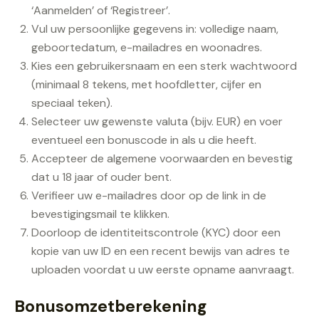
‘Aanmelden’ of ‘Registreer’.
Vul uw persoonlijke gegevens in: volledige naam,
geboortedatum, e-mailadres en woonadres.
Kies een gebruikersnaam en een sterk wachtwoord
(minimaal 8 tekens, met hoofdletter, cijfer en
speciaal teken).
Selecteer uw gewenste valuta (bijv. EUR) en voer
eventueel een bonuscode in als u die heeft.
Accepteer de algemene voorwaarden en bevestig
dat u 18 jaar of ouder bent.
Verifieer uw e-mailadres door op de link in de
bevestigingsmail te klikken.
Doorloop de identiteitscontrole (KYC) door een
kopie van uw ID en een recent bewijs van adres te
uploaden voordat u uw eerste opname aanvraagt.
Bonusomzetberekening