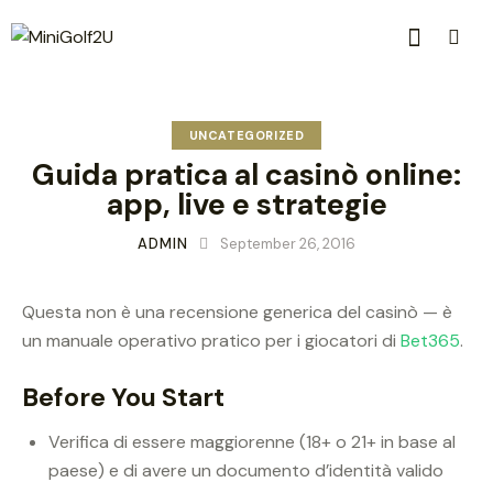
UNCATEGORIZED
Guida pratica al casinò online:
app, live e strategie
ADMIN
September 26, 2016
Questa non è una recensione generica del casinò — è
un manuale operativo pratico per i giocatori di
Bet365
.
Before You Start
Verifica di essere maggiorenne (18+ o 21+ in base al
paese) e di avere un documento d’identità valido