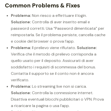
Common Problems & Fixes
Problema:
Non riesco a effettuare il login.
Soluzione:
Controlla di aver inserito email e
password corretti. Usa “Password dimenticata” per
reimpostarla. Se il problema persiste, cancella cache
e cookie del browser o prova l’app.
Problema:
Il prelievo viene rifiutato.
Soluzione:
Verifica che il metodo di prelievo corrisponda a
quello usato per il deposito. Assicurati di aver
soddisfatto i requisiti di scommessa del bonus.
Contatta il supporto se il conto non è ancora
verificato.
Problema:
Lo streaming live non si carica.
Soluzione:
Controlla la connessione internet.
Disattiva eventuali blocchi pubblicitari o VPN. Prova
a ricaricare la pagina o usa l’app.