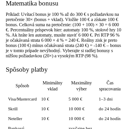
Matematika bonusu
Príklad: Uvítací bonus je 100 % až do 300 € s požiadavkou na
pretočenie 30× (bonus + vklad). Vložíte 100 € a získate 100 €
bonus. Celková suma na pretočenie: (100 + 100) × 30 = 6 000
€. Percentuálny príspevok hier: automaty 100 %, stolové hry 10
%. Ak hráte len automaty, musíte staviť 6 000 €. Pri RTP 96 %
je očakávaná strata 6 000 × 4 % = 240 €. Reálny zisk je preto
bonus (100 €) mínus očakávaná strata (240 €) = -140 € – bonus
je v tomto prípade nevýhodný. Vyberajte si radšej bonusy s
nižšou požiadavkou (20×) a vysokým RTP (98 %).
Spôsoby platby
Minimálny
Maximálny
Čas
Spôsob
vklad
výber
spracovania
Visa/Mastercard
10 €
5 000 €
1–3 dni
Skrill
10 €
10 000 €
do 24 hodín
Neteller
10 €
10 000 €
do 24 hodín
Bankový
zvyčajne bez