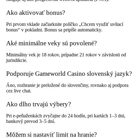
Ako aktivovať bonus?
Pri prvom vklade začiarknite políčko „Chcem využiť uvítací
bonus“ v pokladni. Bonus sa pripíše automaticky.
Aké minimálne veky sú povolené?
Minimálny vek je 18 rokov, prípadne 21 rokov v závislosti od
jurisdikcie.
Podporuje Gameworld Casino slovenský jazyk?
Áno, rozhranie je preložené do slovenčiny, rovnako aj podpora
cez live chat.
Ako dlho trvajú výbery?
Pri e‑peňaženkách zvyčajne do 24 hodín, pri kartách 1–3 dni,
bankový prevod 3–5 dní.
Môžem si nastaviť limit na hranie?