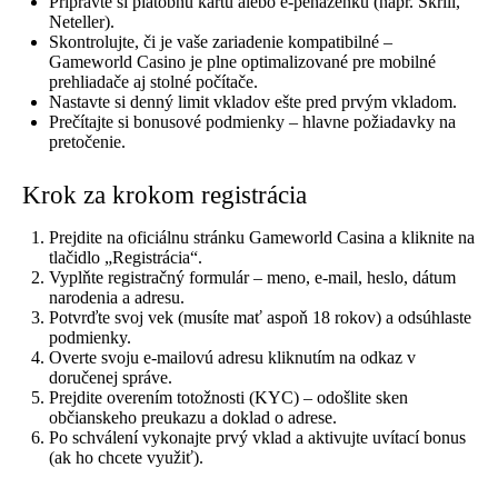
Pripravte si platobnú kartu alebo e‑peňaženku (napr. Skrill,
Neteller).
Skontrolujte, či je vaše zariadenie kompatibilné –
Gameworld Casino je plne optimalizované pre mobilné
prehliadače aj stolné počítače.
Nastavte si denný limit vkladov ešte pred prvým vkladom.
Prečítajte si bonusové podmienky – hlavne požiadavky na
pretočenie.
Krok za krokom registrácia
Prejdite na oficiálnu stránku Gameworld Casina a kliknite na
tlačidlo „Registrácia“.
Vyplňte registračný formulár – meno, e‑mail, heslo, dátum
narodenia a adresu.
Potvrďte svoj vek (musíte mať aspoň 18 rokov) a odsúhlaste
podmienky.
Overte svoju e‑mailovú adresu kliknutím na odkaz v
doručenej správe.
Prejdite overením totožnosti (KYC) – odošlite sken
občianskeho preukazu a doklad o adrese.
Po schválení vykonajte prvý vklad a aktivujte uvítací bonus
(ak ho chcete využiť).